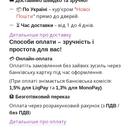
🚚
Доставимо швидко та зручно!
📦
– кур'єром "
Нової
По Україні
Пошти
" прямо до дверей.
⏳
– від 1 до 4 днів.
Час доставки
Детальніше про доставку
Способи оплати – зручність і
простота для вас!
💳
Онлайн-оплата
Оплатіть замовлення без зайвих зусиль через
банківську картку під час оформлення.
(При оплаті знімається банківська комісія:
та
1,5% для LiqPay
1,3% для MonoPay)
🏦
Безготівковий переказ
Оплата через розрахунковий рахунок (з
/
ПДВ
)
без ПДВ
Детальніше про оплату