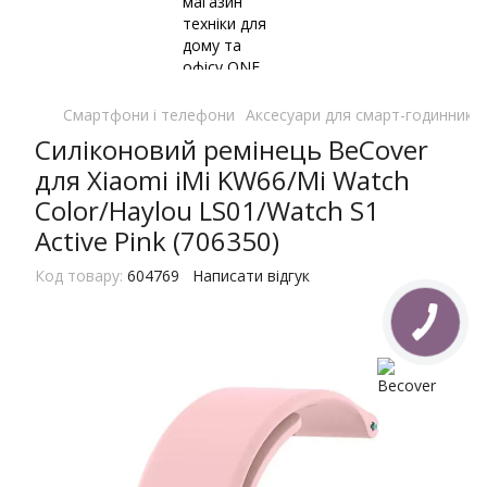
Смартфони і телефони
Аксесуари для смарт-годинників 
Силіконовий ремінець BeCover
для Xiaomi iMi KW66/Mi Watch
Color/Haylou LS01/Watch S1
Active Pink (706350)
Код товару:
604769
Написати відгук