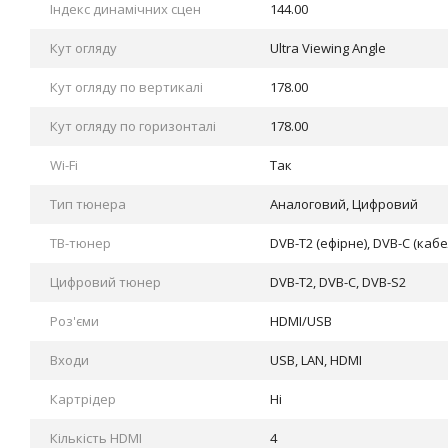
Індекс динамічних сцен
144.00
Кут огляду
Ultra Viewing Angle
Кут огляду по вертикалі
178.00
Кут огляду по горизонталі
178.00
Wi-Fi
Так
Тип тюнера
Аналоговий, Цифровий
ТВ-тюнер
DVB-T2 (ефірне), DVB-C (каб
Цифровий тюнер
DVB-Т2, DVB-С, DVB-S2
Роз'єми
HDMI/USB
Входи
USB, LAN, HDMI
Картрідер
Ні
Кількість HDMI
4