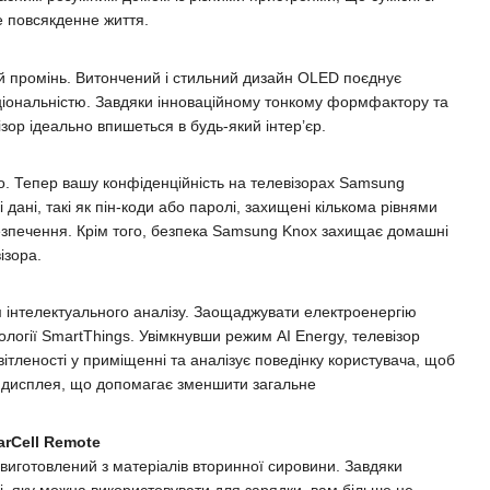
е повсякденне життя.
ий промінь. Витончений і стильний дизайн OLED поєднує
ціональністю. Завдяки інноваційному тонкому формфактору та
ізор ідеально впишеться в будь-який інтер’єр.
. Тепер вашу конфіденційність на телевізорах Samsung
дані, такі як пін-коди або паролі, захищені кількома рівнями
езпечення. Крім того, безпека Samsung Knox захищає домашні
ізора.
 інтелектуального аналізу. Заощаджувати електроенергію
логії SmartThings. Увімкнувши режим AI Energy, телевізор
ітленості у приміщенні та аналізує поведінку користувача, щоб
і дисплея, що допомагає зменшити загальне
arCell Remote
 виготовлений з матеріалів вторинної сировини. Завдяки
і, яку можна використовувати для зарядки, вам більше не