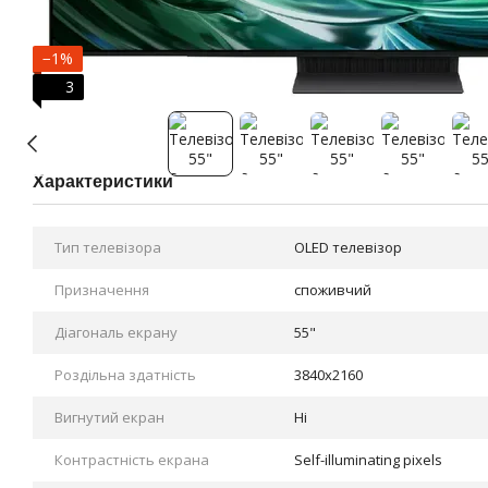
−1%
3
Характеристики
Тип телевізора
OLED телевізор
Призначення
споживчий
Діагональ екрану
55"
Роздільна здатність
3840x2160
Вигнутий екран
Ні
Контрастність екрана
Self-illuminating pixels