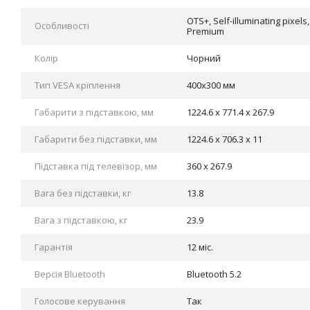
OTS+, Self-illuminating pixels
Особливості
Premium
Колір
Чорний
Тип VESA кріплення
400x300 мм
Габарити з підставкою, мм
1224.6 x 771.4 x 267.9
Габарити без підставки, мм
1224.6 x 706.3 x 11
Підставка під телевізор, мм
360 x 267.9
Вага без підставки, кг
13.8
Вага з підставкою, кг
23.9
Гарантія
12 міс.
Версія Bluetooth
Bluetooth 5.2
Голосове керування
Так