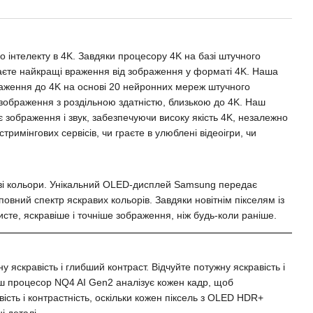
о інтелекту в 4K. Завдяки процесору 4K на базі штучного
аєте найкращі враження від зображення у форматі 4K. Наша
аження до 4K на основі 20 нейронних мереж штучного
 зображення з роздільною здатністю, близькою до 4K. Наш
 зображення і звук, забезпечуючи високу якість 4K, незалежно
стримінгових сервісів, чи граєте в улюблені відеоігри, чи
краві кольори. Унікальний OLED-дисплей Samsung передає
повний спектр яскравих кольорів. Завдяки новітнім пікселям із
сте, яскравіше і точніше зображення, ніж будь-коли раніше.
у яскравість і глибший контраст. Відчуйте потужну яскравість і
ш процесор NQ4 AI Gen2 аналізує кожен кадр, щоб
сть і контрастність, оскільки кожен піксель з OLED HDR+