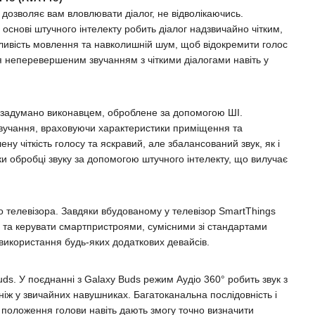
 дозволяє вам вловлювати діалог, не відволікаючись.
основі штучного інтелекту робить діалог надзвичайно чітким,
рливість мовлення та навколишній шум, щоб відокремити голос
ся неперевершеним звучанням з чіткими діалогами навіть у
о задумано виконавцем, оброблене за допомогою ШІ.
звучання, враховуючи характеристики приміщення та
ену чіткість голосу та яскравий, але збалансований звук, як і
и обробці звуку за допомогою штучного інтелекту, що вилучає
о телевізора. Завдяки вбудованому у телевізор SmartThings
 та керувати смартпристроями, сумісними зі стандартами
 використання будь-яких додаткових девайсів.
ds. У поєднанні з Galaxy Buds режим Аудіо 360° робить звук з
ніж у звичайних навушниках. Багатоканальна послідовність і
положення голови навіть дають змогу точно визначити