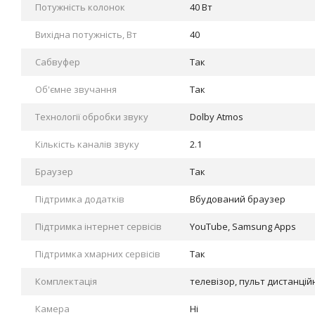
Потужність колонок
40 Вт
Вихідна потужність, Вт
40
Сабвуфер
Так
Об'ємне звучання
Так
Технології обробки звуку
Dolby Atmos
Кількість каналів звуку
2.1
Браузер
Так
Підтримка додатків
Вбудований браузер
Підтримка інтернет сервісів
YouTube, Samsung Apps
Підтримка хмарних сервісів
Так
Комплектація
телевізор, пульт дистанцій
Камера
Ні