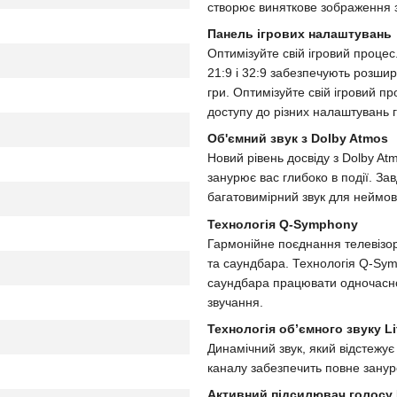
створює виняткове зображення 
Панель ігрових налаштувань
Оптимізуйте свій ігровий процес
21:9 і 32:9 забезпечують розши
гри. Оптимізуйте свій ігровий п
доступу до різних налаштувань г
Об'ємний звук з Dolby Atmos
Новий рівень досвіду з Dolby At
занурює вас глибоко в події. За
багатовимірний звук для неймов
Технологія Q-Symphony
Гармонійне поєднання телевізор
та саундбара. Технологія Q-Sym
саундбара працювати одночасно
звучання.
Технологія об’ємного звуку Lit
Динамічний звук, який відстежує
каналу забезпечить повне зануре
Активний підсилювач голосу P