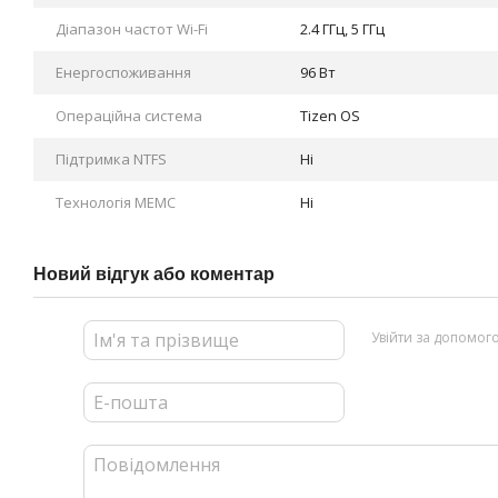
Діапазон частот Wi-Fi
2.4 ГГц, 5 ГГц
Енергоспоживання
96 Вт
Операційна система
Tizen OS
Підтримка NTFS
Ні
Технологія MEMC
Ні
Новий відгук або коментар
Увійти за допомог