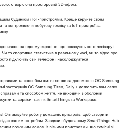
оловою, створюючи просторовий 3D-ефект.
вашим будинком і IoT-пристроями. Краще керуйте своїм
и та контролюючи побутову техніку та IoT пристрої за
инку.
одночасно на одному екрані те, що показують по телевізору і
Чи то спортивна статистика в реальному часі, чи то відео про
осто підключіть свій телефон і насолоджуйтеся
ше.
 справами та способом життя легше за допомогою ОС Samsung
темі застосунків ОС Samsung Tizen, Daily + дозволить вам легко
 справами та способом життя, не виходячи з оболонки
осунки та сервіси, такі як SmartThings та Workspace.
ngs! Оптимізуйте роботу домашніх пристроїв, щоб створити
повідає вашим потребам. Завдяки вбудованому SmartThings Hub
сним розумним домом із різними пристроями, що сумісні зі