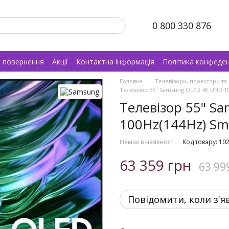
0 800 330 876
а повернення
Акції
Контактна інформація
Політика конфеден
Головна
Телевізори, проєктори та
Телевізор 55" Samsung OLED 4K UHD 10
Телевізор 55" S
100Hz(144Hz) Sm
Немає в наявності
Код товару: 10
63 359 грн
63 99
Повідомити, коли з'я