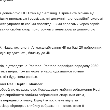
і деталі.
 за допомогою ОС Tizen від Samsung. Отримайте більше від
ішим програмам і сервісам, які доступні на операційній системі
жете управляти своїми повсякденними справами через сервіс
рування своїми смартпристроями з телевізора за допомогою
4K. Наша технологія AI масштабування 4К на базі 20 нейронних
ільну здатність, близьку до 4K.
ів, підтверджене Pantone. Pantone перевіряє передачу 2030
дтінків шкіри. Тож ви можете насолоджуватися точним,
 ніж будь-коли раніше.
ня Real Depth Enhancer
ї обробляє людське око. Покращувач глибини зображення Real
цес сприйняття глибини зображення людським оком,
ів переднього плану. Відчуйте посилене відчуття
левізор відтворює глибину зображення такою, якою її