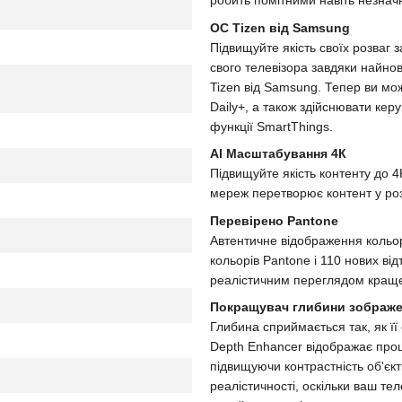
робить помітними навіть незначн
ОС Tizen від Samsung
Підвищуйте якість своїх розваг
свого телевізора завдяки найнов
Tizen від Samsung. Тепер ви мо
Daily+, а також здійснювати ке
функції SmartThings.
AI Масштабування 4К
Підвищуйте якість контенту до 
мереж перетворює контент у розд
Перевірено Pantone
Автентичне відображення кольор
кольорів Pantone і 110 нових ві
реалістичним переглядом краще,
Покращувач глибини зображен
Глибина сприймається так, як ї
Depth Enhancer відображає про
підвищуючи контрастність об'єкт
реалістичності, оскільки ваш те