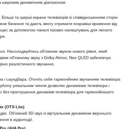
з широким динамічним діапазоном.
. Більші та ширші екрани телевізорів зі співвідношенням сторін
рене бачення та дають змогу отримати яскравіші враження від
роцес за допомогою панелі ігрових налаштувань для легкого
ри.
mos. Насолоджуйтесь об'ємним звуком нового рівня, який
вдяки об'ємному звуку з Dolby Atmos, Neo QLED забезпечує
ірно реалістичного звучання.
а і саундбара. Оточіть себе гармонійним звучанням телевізора
phony унікальним чином дозволяє динамікам телевізора і
 без приглушення динаміків телевізора для гармонійнішого
e (OTS Lite)
 дію. Об'ємний 3D-звук із віртуальним динаміком верхнього
ння в аудіоподії.
ro (AVA Pro)