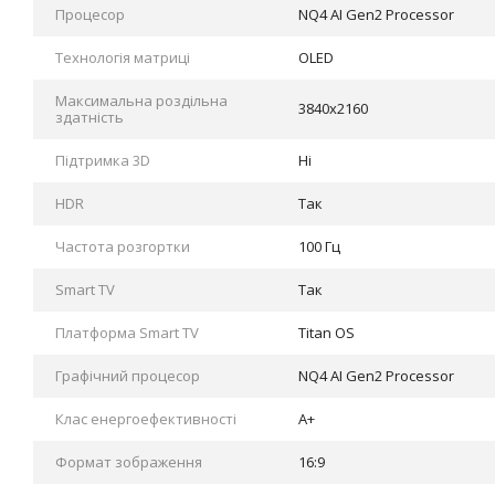
Процесор
NQ4 AI Gen2 Processor
Технологія матриці
OLED
Максимальна роздільна
3840x2160
здатність
Підтримка 3D
Ні
HDR
Так
Частота розгортки
100 Гц
Smart TV
Так
Платформа Smart TV
Titan OS
Графічний процесор
NQ4 AI Gen2 Processor
Клас енергоефективності
A+
Формат зображення
16:9