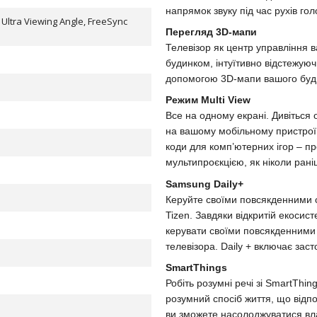
напрямок звуку під час рухів г
, Ultra Viewing Angle, FreeSync
Перегляд 3D-мапи
Телевізор як центр управління 
будинком, інтуїтивно відстежуюч
допомогою 3D-мапи вашого буд
Режим Multi View
Все на одному екрані. Дивіться 
на вашому мобільному пристрої. 
коди для комп’ютерних ігор – пр
мультипроєкцією, як ніколи рані
Samsung Daily+
Керуйте своїми повсякденними
Tizen. Завдяки відкритій екосис
керувати своїми повсякденними
телевізора. Daily + включає заст
SmartThings
Робіть розумні речі зі SmartThi
розумний спосіб життя, що від
ви зможете насолоджуватися вла