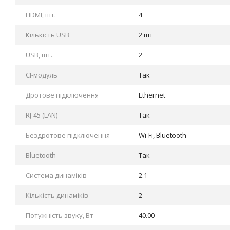
HDMI, шт.
4
Кількість USB
2 шт
USB, шт.
2
CI-модуль
Так
Дротове підключення
Ethernet
RJ-45 (LAN)
Так
Бездротове підключення
Wi-Fi, Bluetooth
Bluetooth
Так
Система динаміків
2.1
Кількість динаміків
2
Потужність звуку, Вт
40.00