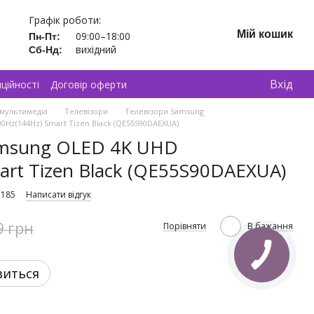
Графік роботи:
Мій кошик
09:00–18:00
Пн-Пт:
вихідний
Сб-Нд:
Вхід
ційності
Договір оферти
 мультимедіа
Телевізори
Телевізори Samsung
0Hz(144Hz) Smart Tizen Black (QE55S90DAEXUA)
amsung OLED 4K UHD
art Tizen Black (QE55S90DAEXUA)
2185
Написати відгук
9 грн
Порівняти
В бажання
виться