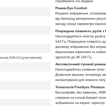
сприймають очі людини.
Режим Eye Comfort
Розумне зображення, оптимізов
від Samsung автоматично регулює
заходу сонця параметри екрана
Покращена плавність рухів з M
Насолоджуйтеся чіткістю рухів в
144 Гц. Покращена плавність рух
динаміку зображення без затрим
візуальними ефектами та неймов
здатністю до 4K 144 Гц.
ельне), DVB-S2 (супутникове)
Автоматичний ігровий режим 
Насолоджуйтесь плавною грою за
Дозвольте вашому телевізору авт
налаштування для кожного типу 
Технологія FreeSync Premium
Без розривів, без зависань, HD
створена на основі базової техн
зображення на екрані, гарантує 