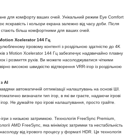
ане для комфорту ваших очей. Унікальний режим Eye Comfort
 яскравість і кольори екрана залежно від часу доби. Після
 стають більш комфортними для ваших очей.
otion Xcelerator 144 Гц
 улюбленому ігровому контенті з роздільною здатністю до 4K
ів з Motion Xcelerator 144 Гц забезпечує надзвичайно плавну
ок і розмиття рухів. Ви можете насолоджуватися чіткими
ірно високою швидкістю відтворення VRR-ігор із роздільною
з AI
вдяки автоматичній оптимізації налаштувань на основі ШІ.
оматично визначати тип ігор, в які ви граєте, надаючи ігрові
ігор. Не думайте про ігрові налаштування, просто грайте.
R-ігри з низькою затримкою. Технологія FreeSync Premium,
ології AMD FreeSync, яка мінімізує затримки та нестабільність
насолоду від ігрового процесу у форматі HDR. Ця технологія