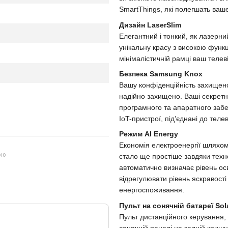
SmartThings, які полегшать ваш
Дизайн LaserSlim
Елегантний і тонкий, як лазерн
унікальну красу з високою функ
мінімалістичній рамці ваш телев
Безпека Samsung Knox
Вашу конфіденційність захищено
надійно захищено. Ваші секретні 
програмного та апаратного заб
IoT-пристрої, під’єднані до телев
Режим AI Energy
Економія електроенергії шляхом
ою
стало ще простіше завдяки техно
автоматично визначає рівень осв
відрегулювати рівень яскравост
енергоспоживання.
Пульт на сонячній батареї Sol
Пульт дистанційного керування,
сонячній панелі на задній кришц