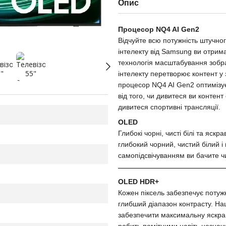
Опис
Процесор NQ4 AI Gen2
Відчуйте всю потужність штучног
інтелекту від Samsung ви отрим
технологія масштабування зобр
інтелекту перетворює контент у
процесор NQ4 AI Gen2 оптимізує
від того, чи дивитеся ви контент 
дивитеся спортивні трансляції.
OLED
Глибокі чорні, чисті білі та яс
глибокий чорний, чистий білий і 
самопідсвічуванням ви бачите чи
OLED HDR+
Кожен піксель забезпечує потужн
глибший діапазон контрасту. На
забезпечити максимальну яскраві