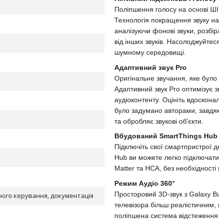
Поліпшення голосу на основі ШІ
Технологія покращення звуку на 
аналізуючи фонові звуки, розбі
від інших звуків. Насолоджуйте
шумному середовищі.
Адаптивний звук Pro
Оригінальне звучання, яке бул
Адаптивний звук Pro оптимізує 
аудіоконтенту. Оцініть вдосконал
було задумано авторами, завдяк
та обробляє звукові об'єкти.
Вбудований SmartThings Hub
Підключіть свої смартпристрої д
Hub ви можете легко підключати
Matter та HCA, без необхідності
Режим Аудіо 360°
Просторовий 3D-звук з Galaxy Bu
ного керування, документація
телевізора більш реалістичним, 
поліпшена система відстеження 