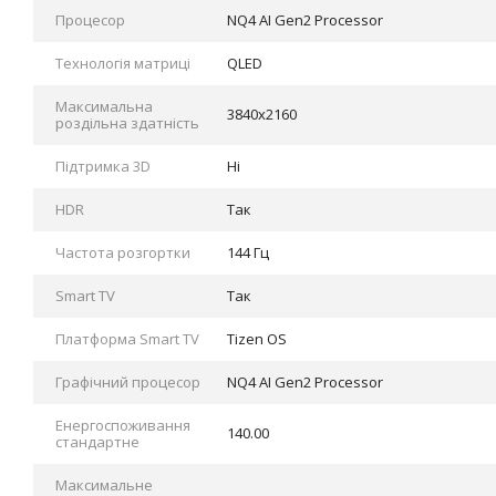
Процесор
NQ4 AI Gen2 Processor
Технологія матриці
QLED
Максимальна
3840x2160
роздільна здатність
Підтримка 3D
Ні
HDR
Так
Частота розгортки
144 Гц
Smart TV
Так
Платформа Smart TV
Tizen OS
Графічний процесор
NQ4 AI Gen2 Processor
Енергоспоживання
140.00
стандартне
Максимальне