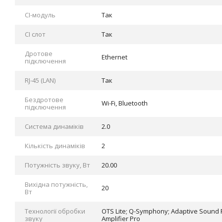
CI-модуль
Так
CI слот
Так
Дротове
Ethernet
підключення
RJ-45 (LAN)
Так
Бездротове
Wi-Fi, Bluetooth
підключення
Система динаміків
2.0
Кількість динаміків
2
Потужність звуку, Вт
20.00
Вихідна потужність,
20
Вт
Технології обробки
OTS Lite; Q-Symphony; Adaptive Sound Pr
звуку
Amplifier Pro