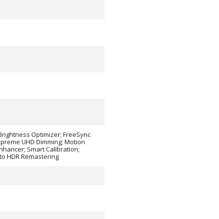
 Brightness Optimizer; FreeSync
upreme UHD Dimming; Motion
nhancer; Smart Calibration;
to HDR Remastering