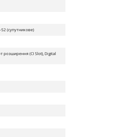
B-S2 (супутникове)
т розширення (CI Slot), Digital