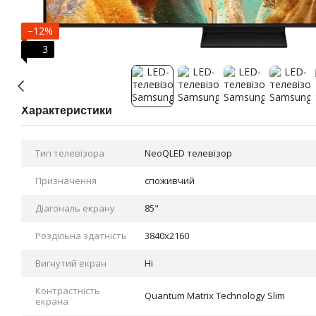
−12%
3
Характеристики
Тип телевізора
NeoQLED телевізор
Призначення
споживчий
Діагональ екрану
85"
Роздільна здатність
3840x2160
Вигнутий екран
Ні
Контрастність
Quantum Matrix Technology Slim
екрана