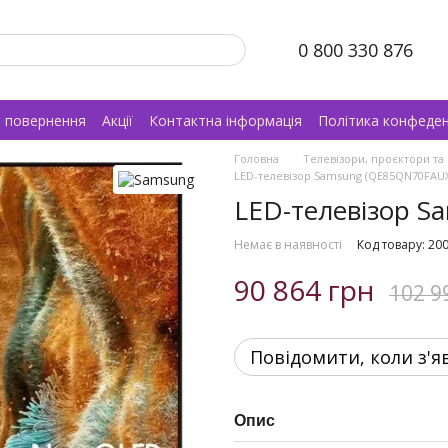
0 800 330 876
а повернення
Акції
Контактна інформація
Політика конфеден
Головна
Телевізори, проєктори та
LED-телевізор Samsung (QE85QN70FAU
LED-телевізор 
Немає в наявності
Код товару: 20
90 864 грн
102 9
Повідомити, коли з'я
Опис