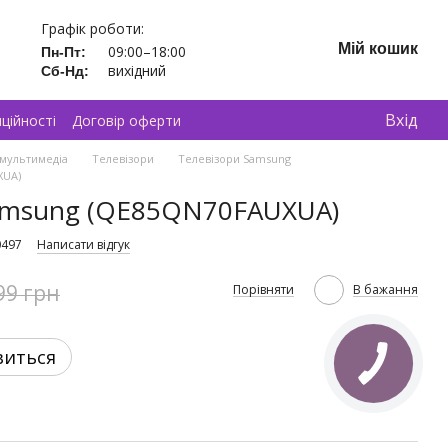
Графік роботи:
Мій кошик
09:00–18:00
Пн-Пт:
вихідний
Сб-Нд:
Вхід
ційності
Договір оферти
 мультимедіа
Телевізори
Телевізори Samsung
XUA)
Samsung (QE85QN70FAUXUA)
0497
Написати відгук
99 грн
Порівняти
В бажання
виться