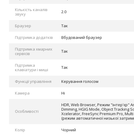
Кількість каналів
2.0
звуку
Браузер
Так
Підтримка додатків
Вбудований браузер
Підтримка хмарних
Так
сервісів
Підтримка
Так
клавіатури і миші
Функції управління
Керування голосом
Камера
Ні
HDR, Web Browser, Режим "інтер'єр" 
Dimming, HGIG Mode, Object Tracking So
Особливості
Xcelerator, FreeSync Premium Pro, Multi 
(режим автоматичної низької затримки
Колір
Чорний