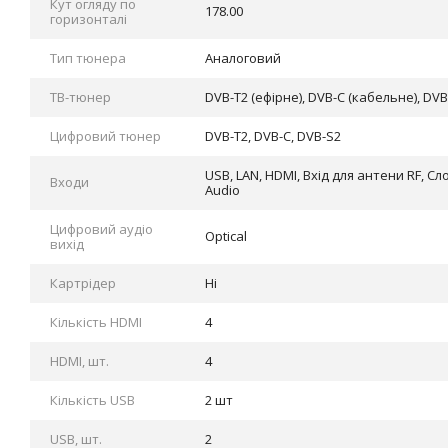
Кут огляду по
178.00
горизонталі
Тип тюнера
Аналоговий
ТВ-тюнер
DVB-T2 (ефірне), DVB-C (кабельне), DV
Цифровий тюнер
DVB-Т2, DVB-С, DVB-S2
USB, LAN, HDMI, Вхід для антени RF, Cло
Входи
Audio
Цифровий аудіо
Optical
вихід
Картрідер
Ні
Кількість HDMI
4
HDMI, шт.
4
Кількість USB
2 шт
USB, шт.
2