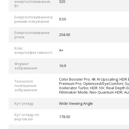
енергоспоживання,
320
Вт
Енергоспоживання в
0.50
режимі очікування
Енергоспоживання
204.00
річне
Клас
A+
енергоефективності
Формат
16:9
зображення
Color Booster Pro; 4K AI Upscaling; HDR
Технології
Premium Pro; Optimized/EyeComfort; S
поліпшення
Xcelerator Turbo; HDR 10+; Real Depth E
зображення
Filmmaker Mode; Neo Quantum HDR; Au
Кут огляду
Wide Viewing Angle
Кут огляду по
178.00
вертикалі