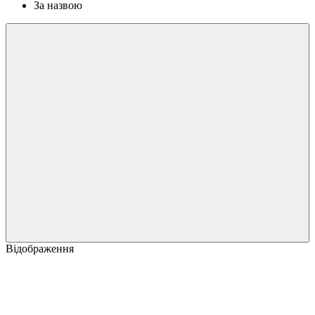
За назвою
Відображення