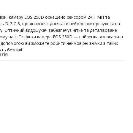
іри, камеру EOS 250D оснащено сенсором 24,1 МП та
 DIGIC 8, що дозволяє досягати неймовірних результатів
уху. Оптичний видошукач забезпечує чітке та деталізоване
ному часі. Оскільки камера EOS 250D — найлегша дзеркальна
ї допомогою ви зможете робити неймовірні знімки з таких
уть безсилі.
нтія