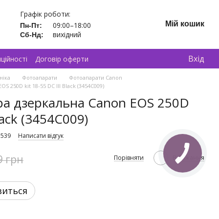
Графік роботи:
Мій кошик
09:00–18:00
Пн-Пт:
вихідний
Сб-Нд:
Вхід
ційності
Договір оферти
ніка
Фотоапарати
Фотоапарати Canon
250D kit 18-55 DC III Black (3454C009)
ра дзеркальна Canon EOS 250D
Black (3454C009)
7539
Написати відгук
КНОПКА
9 грн
Порівняти
В бажання
ЗВ'ЯЗКУ
виться