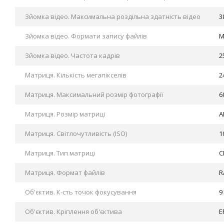
Зйомка відео. Максимальна роздільна здатність відео
3
Зйомка відео. Формати запису файлів
M
Зйомка відео. Частота кадрів
2
Матриця. Кількість мегапікселів
2
Матриця. Максимальний розмір фотографії
6
Матриця. Розмір матриці
A
Матриця. Світлочутливість (ISO)
1
Матриця. Тип матриці
C
Матриця. Формат файлів
R
Об'єктив. К-сть точок фокусування
9
Об'єктив. Кріплення об'єктива
E