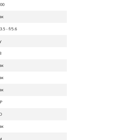
.00
ак
3.5 - f/5.6
у
8
ак
ак
ак
P
D
ак
м