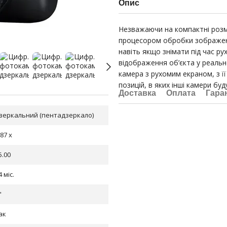
Опис
Незважаючи на компактні розм
процесором обробки зображень
навіть якщо знімати під час р
відображення об’єкта у реаль
камера з рухомим екраном, з ї
позицій, в яких інші камери буд
Доставка
Оплата
Гара
зеркальний (пентадзеркало)
.87 x
5.00
4 міс.
"
ак