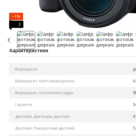
−1%
3
Характеристики
Видошукач
д
Видошукач. Кроп видошукача
0
Видошукач. Охоплення кадру
9
Гарантія
2
Дисплей. Діагональ дисплея
3
Дисплей. Поворотний дисплей
Т