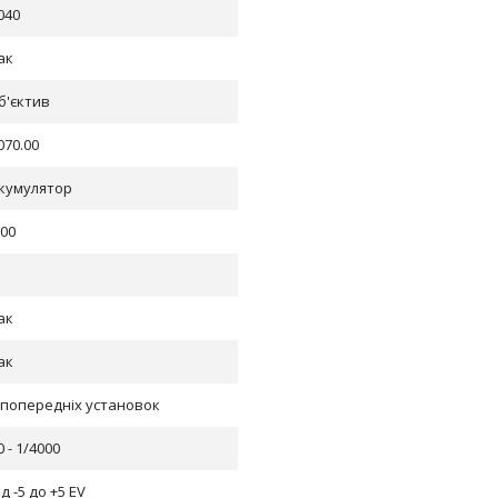
040
ак
б'єктив
070.00
кумулятор
.00
ак
ак
 попередніх установок
0 - 1/4000
ід -5 до +5 EV