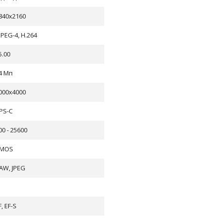
840x2160
PEG-4, H.264
5.00
4 Мп
000x4000
PS-C
00 - 25600
MOS
AW, JPEG
F, EF-S