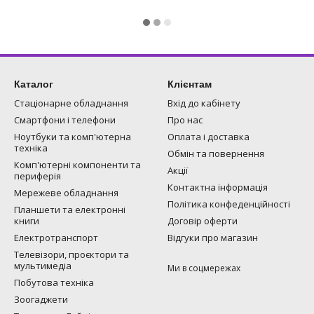
Каталог
Клієнтам
Стаціонарне обладнання
Вхід до кабінету
Смартфони і телефони
Про нас
Ноутбуки та комп'ютерна
Оплата і доставка
техніка
Обмін та повернення
Комп'ютерні компоненти та
Акції
периферія
Контактна інформація
Мережеве обладнання
Політика конфеденційності
Планшети та електронні
книги
Договір оферти
Електротранспорт
Відгуки про магазин
Телевізори, проєктори та
мультимедіа
Ми в соцмережах
Побутова техніка
Зоогаджети