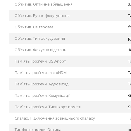
Об'єктив. Оптичне збільшення
3
Об'єктив. Ручне фокусування
Т
Об'єктив. Світлосила
f/
Об'єктив. Тип фокусування
р
Об'єктив. Фокусна відстань
1
Пам`ять і роз'єми. USB-порт
Т
Пам`ять і роз'єми. microHDMI
Т
Пам`ять і роз'єми. Аудіовихід
Т
Пам`ять і роз'єми. Комунікації
G
Пам`ять і роз'єми. Типи карт пам'яті
S
Спалах. Підключення зовнішнього спалаху
Т
Тип фотокамери. Оптика
з