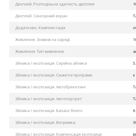
Дисплей. Розподільна здатність дисплея
1
Дисплей. Сенсорний екран
Т
Додатково. Комплектація
о
Живлення. Знімків на заряді
1
Живлення. Тип живлення
а
Зйомка / експозиція. Cерійна зйомка
5
Зйомка / експозиція. Cюжетні програми
є
Зйомка / експозиція. Автобрекетинг
Т
Зйомка / експозиція. Автопортрет
Т
Зйомка / експозиція. Баланс білого
6
Зйомка / експозиція. Витримка
3
Зйомка / експозиція. Компенсація експозиції
в