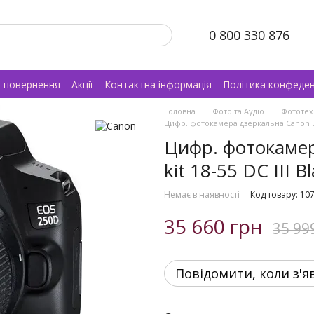
0 800 330 876
а повернення
Акції
Контактна інформація
Політика конфеден
Головна
Фото та Аудіо
Фототех
Цифр. фотокамера дзеркальна Canon EOS 
Цифр. фотокаме
kit 18-55 DC III 
Немає в наявності
Код товару: 10
35 660 грн
35 99
Повідомити, коли з'я