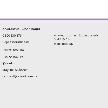
Контактна інформація
0 800 330 876
м. Київ, проспект Броварський
5-И, Офіс 6
Передзвонити вам?
Мапа проїзду
+380951060192
+380951060192
@onekitt
stay_mtl@ukr.net
request@onekit.com.ua