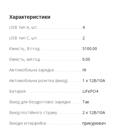
Характеристики
USB тип A, шт.
4
USB тип C, шт.
2
Ємність, Вт·год
5100.00
Ємність, мА·год
0.00
Автомобільна зарядка
Ні
Автомобільна розетка (вихід)
1 х 12В/10A
Батарея
LiFePO4
Вихід для бездротової зарядки
Так
Вихід постійного струму
2 х 12В/10А
Вихідні інтерфейси
прикурювач