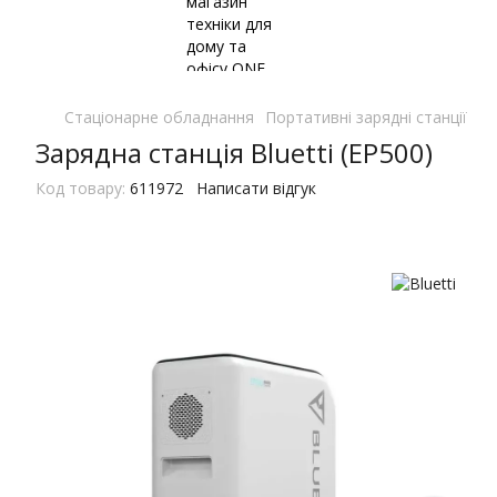
Стаціонарне обладнання
Портативні зарядні станції
По
Зарядна станція Bluetti (EP500)
Код товару:
611972
Написати відгук