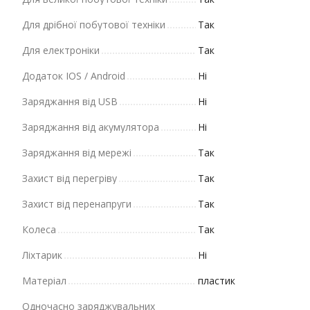
Для дрібної побутової техніки
Так
Для електроніки
Так
Додаток IOS / Android
Ні
Заряджання від USB
Ні
Заряджання від акумулятора
Ні
Заряджання від мережі
Так
Захист від перегріву
Так
Захист від перенапруги
Так
Колеса
Так
Ліхтарик
Ні
Матеріал
пластик
Одночасно заряджувальних