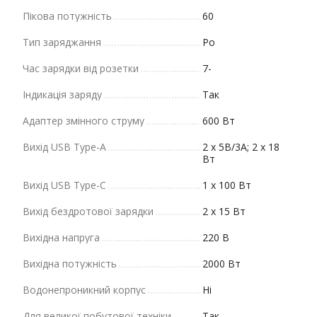
Пікова потужність
60
Тип заряджання
Po
Час зарядки від розетки
7-
Індикація заряду
Так
Адаптер змінного струму
600 Вт
Вихід USB Type-A
2 х 5В/3А; 2 х 18
Вт
Вихід USB Type-C
1 х 100 Вт
Вихід бездротової зарядки
2 х 15 Вт
Вихідна напруга
220 В
Вихідна потужність
2000 Вт
Водонепроникний корпус
Ні
Для великої побутової техніки
Так