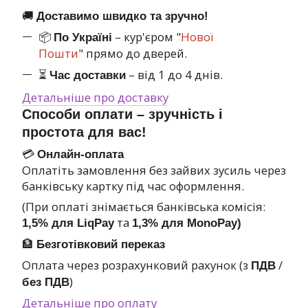
🚚
Доставимо швидко та зручно!
📦
– кур'єром "
Нової
По Україні
Пошти
" прямо до дверей.
⏳
– від 1 до 4 днів.
Час доставки
Детальніше про доставку
Способи оплати – зручність і
простота для вас!
💳
Онлайн-оплата
Оплатіть замовлення без зайвих зусиль через
банківську картку під час оформлення.
(При оплаті знімається банківська комісія:
та
1,5% для LiqPay
1,3% для MonoPay)
🏦
Безготівковий переказ
Оплата через розрахунковий рахунок (з
/
ПДВ
)
без ПДВ
Детальніше про оплату