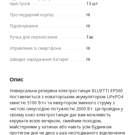
пристроїв
13 шт
Протиударний корпус
Ні
Підсвічування
Ні
Ручка для перенесення
Так
Управління зі смартфона
Ні
Швидке заряджання батареї
Ні
Опис
Універсальна резервна електростанція BLUETTI EP500
поставляється з новаторським акумулятором LiFePO4
ємністю 5100 Втч та інвертором змінного струму з
чистою синусоїдою потужністю 2000 Вт. Ця провідна у
своєму класі електростанція дає вам можливість
керувати всією вечіркою, сімейним походом,
майстернями у хатинах або навіть усім будинком
протягом дня чи двох у разі несподіваного відключення