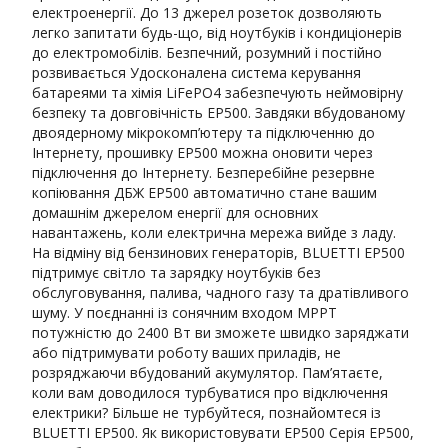
електроенергії. До 13 джерел розеток дозволяють
легко запитати будь-що, від ноутбуків і кондиціонерів
до електромобілів. Безпечний, розумний і постійно
розвивається Удосконалена система керування
батареями та хімія LiFePO4 забезпечують неймовірну
безпеку та довговічність EP500. Завдяки вбудованому
двоядерному мікрокомп’ютеру та підключенню до
Інтернету, прошивку EP500 можна оновити через
підключення до Інтернету. Безперебійне резервне
копіювання ДБЖ EP500 автоматично стане вашим
домашнім джерелом енергії для основних
навантажень, коли електрична мережа вийде з ладу.
На відміну від бензинових генераторів, BLUETTI EP500
підтримує світло та зарядку ноутбуків без
обслуговування, палива, чадного газу та дратівливого
шуму. У поєднанні із сонячним входом MPPT
потужністю до 2400 Вт ви зможете швидко заряджати
або підтримувати роботу ваших приладів, не
розряджаючи вбудований акумулятор. Пам’ятаєте,
коли вам доводилося турбуватися про відключення
електрики? Більше не турбуйтеся, познайомтеся із
BLUETTI EP500. Як використовувати EP500 Серія EP500,