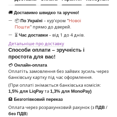
🚚
Доставимо швидко та зручно!
📦
– кур'єром "
Нової
По Україні
Пошти
" прямо до дверей.
⏳
– від 1 до 4 днів.
Час доставки
Детальніше про доставку
Способи оплати – зручність і
простота для вас!
💳
Онлайн-оплата
Оплатіть замовлення без зайвих зусиль через
банківську картку під час оформлення.
(При оплаті знімається банківська комісія:
та
1,5% для LiqPay
1,3% для MonoPay)
🏦
Безготівковий переказ
Оплата через розрахунковий рахунок (з
/
ПДВ
)
без ПДВ