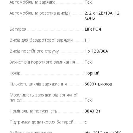
Автомобільна зарядка
Так
Автомобільна розетка (вихід)
2. 2 х 12В/10A. 12
/24 В
Батарея
LiFePO4
Вихід для бездротової зарядки
Ні
Вихід постійного струму
1 х 12В/30А
Захист від короткого замикання
Так
Колір
Чорний
Кількість циклів заряджання
6000+ циклов
Можливість зарядки від сонячної
панелі
Так
Номінальна потужність
3840 Вт
Підтримка додаткових батарей
є
Рабоча температура
від -20°С до +40°C