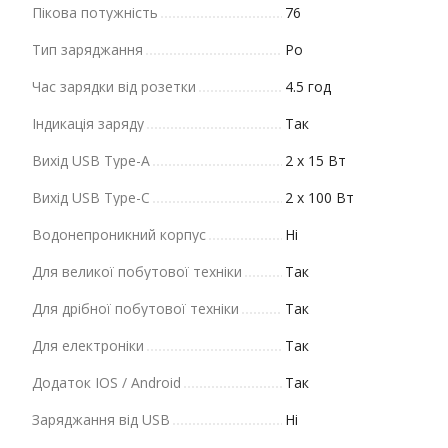
Пікова потужність
76
Тип заряджання
Po
Час зарядки від розетки
4.5 год
Індикація заряду
Так
Вихід USB Type-A
2 х 15 Вт
Вихід USB Type-C
2 х 100 Вт
Водонепроникний корпус
Ні
Для великої побутової техніки
Так
Для дрібної побутової техніки
Так
Для електроніки
Так
Додаток IOS / Android
Так
Заряджання від USB
Ні