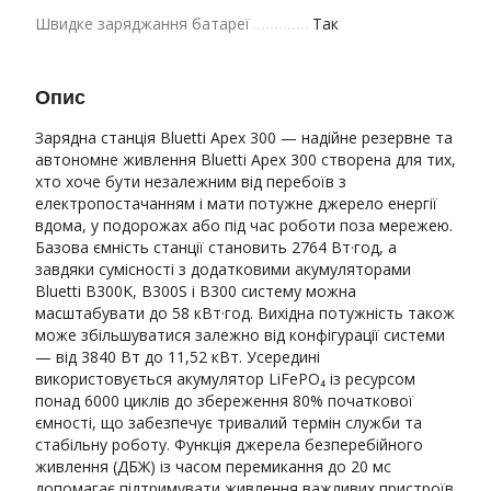
Швидке заряджання батареї
Так
Опис
Зарядна станція Bluetti Apex 300 — надійне резервне та
автономне живлення Bluetti Apex 300 створена для тих,
хто хоче бути незалежним від перебоїв з
електропостачанням і мати потужне джерело енергії
вдома, у подорожах або під час роботи поза мережею.
Базова ємність станції становить 2764 Вт·год, а
завдяки сумісності з додатковими акумуляторами
Bluetti B300K, B300S і B300 систему можна
масштабувати до 58 кВт·год. Вихідна потужність також
може збільшуватися залежно від конфігурації системи
— від 3840 Вт до 11,52 кВт. Усередині
використовується акумулятор LiFePO₄ із ресурсом
понад 6000 циклів до збереження 80% початкової
ємності, що забезпечує тривалий термін служби та
стабільну роботу. Функція джерела безперебійного
живлення (ДБЖ) із часом перемикання до 20 мс
допомагає підтримувати живлення важливих пристроїв