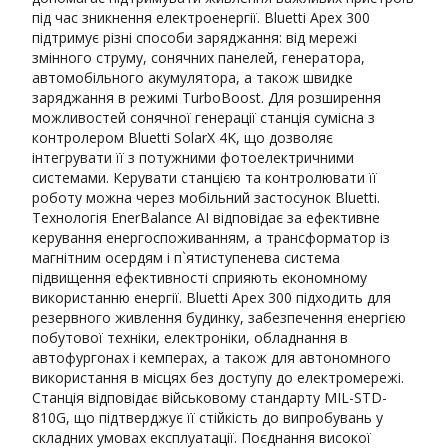
під час зникнення електроенергії. Bluetti Apex 300
підтримує різні способи заряджання: від мережі
змінного струму, сонячних панелей, генератора,
автомобільного акумулятора, а також швидке
заряджання в режимі TurboBoost. Для розширення
можливостей сонячної генерації станція сумісна з
контролером Bluetti SolarX 4K, що дозволяє
інтегрувати її з потужними фотоелектричними
системами. Керувати станцією та контролювати її
роботу можна через мобільний застосунок Bluetti.
Технологія EnerBalance AI відповідає за ефективне
керування енергоспоживанням, а трансформатор із
магнітним осердям і п`ятиступенева система
підвищення ефективності сприяють економному
використанню енергії. Bluetti Apex 300 підходить для
резервного живлення будинку, забезпечення енергією
побутової техніки, електроніки, обладнання в
автофургонах і кемперах, а також для автономного
використання в місцях без доступу до електромережі.
Станція відповідає військовому стандарту MIL-STD-
810G, що підтверджує її стійкість до випробувань у
складних умовах експлуатації. Поєднання високої