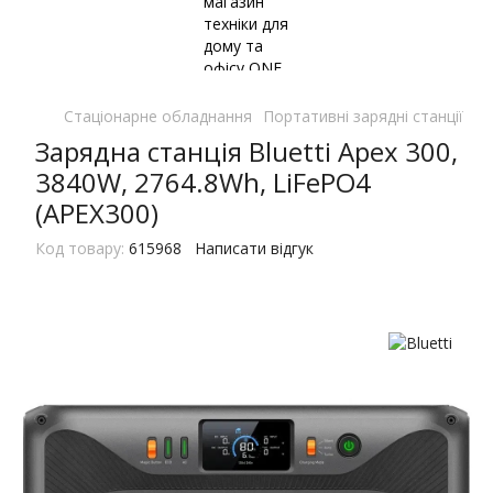
Стаціонарне обладнання
Портативні зарядні станції
По
Зарядна станція Bluetti Apex 300,
3840W, 2764.8Wh, LiFePO4
(APEX300)
Код товару:
615968
Написати відгук