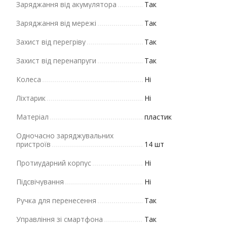
Заряджання від акумулятора
Так
Заряджання від мережі
Так
Захист від перегріву
Так
Захист від перенапруги
Так
Колеса
Ні
Ліхтарик
Ні
Матеріал
пластик
Одночасно заряджувальних
пристроїв
14 шт
Протиударний корпус
Ні
Підсвічування
Ні
Ручка для перенесення
Так
Управління зі смартфона
Так