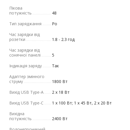
Пікова
потужність
48
Тип заряджання
Po
Час зарядки від
розетки
1.8 - 2.3 год
Час зарядки від
сонячної панелі
5
Індикація заряду
Так
Адаптер змінного
струму
1800 Вт
Вихід USB Type-A
2 х 18 Вт
Вихід USB Type-C
1 х 100 Вт; 1 x 45 Вт, 2 х 20 Вт
Вихідна
потужність
2400 Вт
Водонепроникний