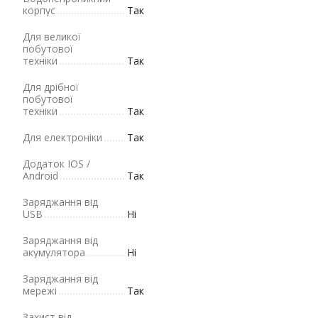
корпус
Так
Для великої
побутової
техніки
Так
Для дрібної
побутової
техніки
Так
Для електроніки
Так
Додаток IOS /
Android
Так
Заряджання від
USB
Ні
Заряджання від
акумулятора
Ні
Заряджання від
мережі
Так
Захист від