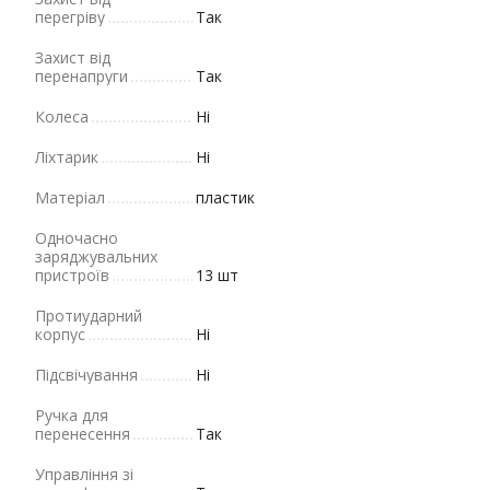
перегріву
Так
Захист від
перенапруги
Так
Колеса
Ні
Ліхтарик
Ні
Матеріал
пластик
Одночасно
заряджувальних
пристроїв
13 шт
Протиударний
корпус
Ні
Підсвічування
Ні
Ручка для
перенесення
Так
Управління зі