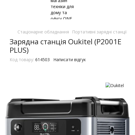
Стаціонарне обладнання
Портативні зарядні станції
По
Зарядна станція Oukitel (P2001E
PLUS)
Код товару:
614503
Написати відгук