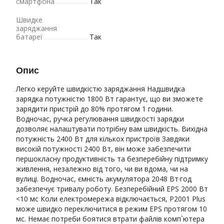
смартфона
Так
Швидке
заряджання
батареї
Так
Опис
Легко керуйте швидкістю заряджання Надшвидка
зарядка потужністю 1800 Вт гарантує, що ви зможете
зарядити пристрій до 80% протягом 1 години.
Водночас, ручка регулювання швидкості зарядки
дозволяє налаштувати потрібну вам швидкість. Вихідна
потужність 2400 Вт для кількох пристроїв Завдяки
високій потужності 2400 Вт, він може забезпечити
першокласну продуктивність та безперебійну підтримку
живлення, незалежно від того, чи ви вдома, чи на
вулиці. Водночас, ємність акумулятора 2048 Вт·год
забезпечує тривалу роботу. Безперебійний EPS 2000 Вт
<10 мс Коли електромережа відключається, P2001 Plus
може швидко переключитися в режим EPS протягом 10
мс. Немає потреби боятися втрати файлів комп`ютера