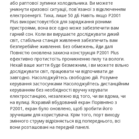
або раптової зупинки холодильника. Ви можете
уникнути кризової ситуації, пов`язаної з відключенням
електроенергії. Тиха, лише 50 дБ Навіть якщо P2001
Plus використовуєтбся для заряджання різними
пристроями, вона все одно може забезпечити вам
гарний сон. Коли ви вирушаєте досліджувати дикий
світ, стабільна станція живлення забезпечить вам
безперебійне живлення. Без обмежень, йди далі
Повністю оновлена ​​захисна конструкція P2001 Plus
ефективно протистоїть проникненню пилу та вологи.
Нехай ваше життя буде безмежним, і ви можете вільно
досліджувати світ, працювати чи відпочивати де
завгодно. Насолоджуйтесь свободою дій. Розумне
керування застосунками Насолоджуйтесь дистанційним
керуванням без необхідності вручну керувати
електростанцією, незалежно від того, чи ви вдома, чи
на вулиці. Яскравий вбудований екран Порівняно з
P2001, екран було оновлено, щоб зробити його
зручнішим для користувача. Крім того, порт виходу
змінного струму відрізняється від попереднього, всі
вони розташовані на передній панелі.