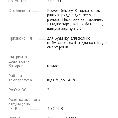
потужність
2400 Вт
Особливості
Power Delivery. З індикатором
рівня заряду. З дисплеєм. З
ручкою. Наскрізне заряджання.
Швидке заряджання батареї. QC
швидка зарядка 3.0
Призначення
для будинку. для великої
побутової техніки. для котлів. для
смартфонів
Підтримка
додаткових
батарей
немає
Рабоча
температура
від 0°С до +40°C
Роз'єм DC
2
Розетка змінного
струму (220-
230В)
4 х 220 В