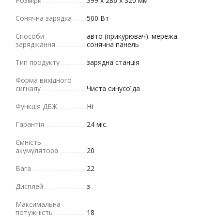
Розміри
399 х 286 х 320 мм
Сонячна зарядка
500 Вт
Способи
авто (прикурювач). мережа.
заряджання
сонячна панель
Тип продукту
зарядна станція
Форма вихідного
сигналу
Чиста синусоїда
Функція ДБЖ
Ні
Гарантія
24 міс.
Ємність
акумулятора
20
Вага
22
Дисплей
з
Максимальна
потужність
18