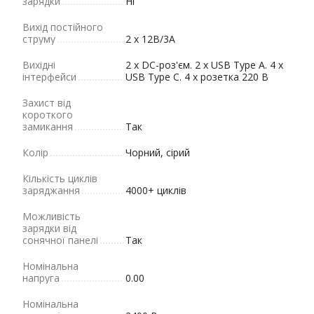
зарядки
Ні
Вихід постійного
струму
2 х 12В/3А
Вихідні
2 x DC-роз'єм. 2 x USB Type A. 4 x
інтерфейси
USB Type C. 4 х розетка 220 В
Захист від
короткого
замикання
Так
Колір
Чорний, сірий
Кількість циклів
заряджання
4000+ циклів
Можливість
зарядки від
сонячної панелі
Так
Номінальна
напруга
0.00
Номінальна