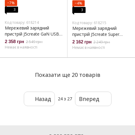
−7%
−4%
3
3
Код товару: 618214
Код товару: 618215
Мережевий зарядний
Мережевий зарядний
пристрій J5create GaN USB-
пристрій J5create Super
C 65W White (JUP3365E-EN)
Charger 100W Black
2 358 грн
2 549 грн
2 162 грн
2 249 грн
(JUP2290C-EN)
Немає в наявності
Немає в наявності
Показати ще 20 товарів
Назад
Вперед
24
з 27