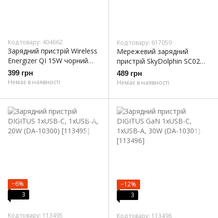
Код товару: 404662
Код товару: 617059
Зарядний пристрій Wireless
Мережевий зарядний
Energizer QI 15W чорний
пристрій SkyDolphin SC02
(WCP107)
(2USBx2.4A) White (MZP-
399 грн
489 грн
000185)
Немає в наявності
Немає в наявності
−6%
−12%
3
3
Код товару: 113495
Код товару: 113496