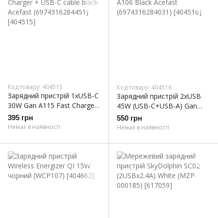
Код товару: 404515
Код товару: 404516
Зарядний пристрій 1xUSB-C
Зарядний пристрій 2xUSB
30W Gan A115 Fast Charger
45W (USB-C+USB-A) Gan
+ USB-C cable black Acefast
A106 Black Acefast
395 грн
550 грн
(6974316284451)
(6974316284031)
Немає в наявності
Немає в наявності