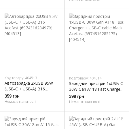
Код товару: 404513
Код товару: 404514
Автозарядка 2xUSB 95W
Зарядний пристрій 1xUSB-C
(USB-C + USB-A) B16
30W Gan A118 Fast Charger
Acefast (6974316284970)
+ USB-C cable black Acefast
359 грн
399 грн
(6974316285175)
Немає в наявності
Немає в наявності