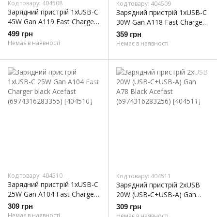
Код товару: 404508
Код товару: 404509
Зарядний пристрій 1xUSB-C
Зарядний пристрій 1xUSB-C
45W Gan A119 Fast Charger
30W Gan A118 Fast Charger
black Acefast
black Acefast
499 грн
359 грн
(6974316285007)
(6974316284994)
Немає в наявності
Немає в наявності
Код товару: 404510
Код товару: 404511
Зарядний пристрій 1xUSB-C
Зарядний пристрій 2xUSB
25W Gan A104 Fast Charger
20W (USB-C+USB-A) Gan
black Acefast
A78 Black Acefast
309 грн
309 грн
(6974316283355)
(6974316283256)
Немає в наявності
Немає в наявності