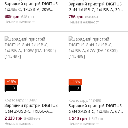
Зарядний пристрій DIGITUS
Зарядний пристрій DIGITUS
1хUSB-C, 1хUSB-A, 20W
GaN 1хUSB-C, 1хUSB-A, 30W
(DA-10300)
(DA-10301)
609 грн
648 грн
756 грн
858 грн
Немає в наявності
Немає в наявності
−19%
−19%
3
3
Код товару: 113497
Код товару: 113498
Зарядний пристрій DIGITUS
Зарядний пристрій DIGITUS
GaN 2хUSB-C, 1хUSB-A,
GaN 2хUSB-C, 1хUSB-A, 67W
100W (DA-10304)
(DA-10303)
2 113 грн
2 623 грн
1 340 грн
1 647 грн
Немає в наявності
Немає в наявності