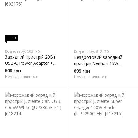
3
Код товару: 603176
Код товару: 618170
Зарядний пристрій 20Вт
Бездротовий зарядний
USB-C Power Adapter +
пристрій Vention 15W
кабель Lightning (S17199)
Magsafe (FGHIF)
509 грн
899 грн
Немає в наявності
Немає в наявності