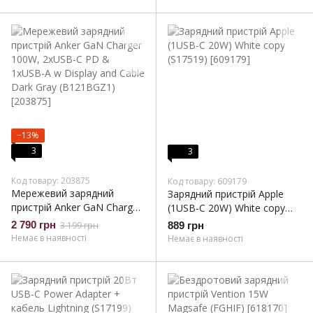
−13%
3
3
Код товару: 203875
Код товару: 609179
Мережевий зарядний
Зарядний пристрій Apple
пристрій Anker GaN Charger
(1USB-C 20W) White copy
100W, 2xUSB-C PD &
(S17519)
2 790 грн
3 199 грн
889 грн
1xUSB-A w Display and Cable
Немає в наявності
Немає в наявності
Dark Gray (B121BGZ1)