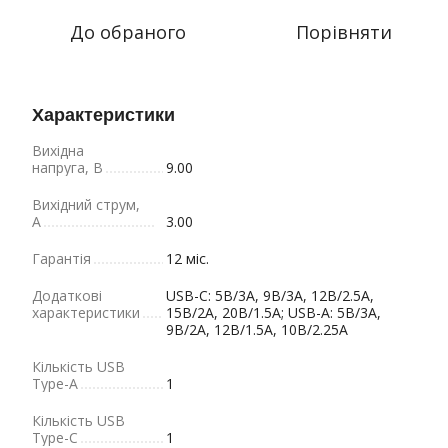
До обраного
Порівняти
Характеристики
Вихідна
напруга, В
9.00
Вихідний струм,
А
3.00
Гарантія
12 міс.
Додаткові
USB-C: 5В/3А, 9В/3А, 12В/2.5А,
характеристики
15В/2А, 20В/1.5А; USB-A: 5В/3А,
9В/2А, 12В/1.5А, 10В/2.25А
Кількість USB
Type-A
1
Кількість USB
Type-С
1