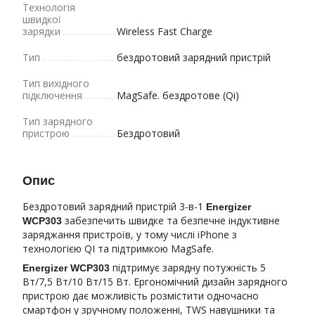
Технологія
швидкої
зарядки
Wireless Fast Charge
Тип
бездротовий зарядний пристрій
Тип вихідного
підключення
MagSafe. бездротове (Qi)
Тип зарядного
пристрою
Бездротовий
Опис
Бездротовий зарядний пристрій 3-в-1
Energizer
забезпечить швидке та безпечне індуктивне
WCP303
заряджання пристроїв, у тому числі iPhone з
технологією QI та підтримкою MagSafe.
підтримує зарядну потужність 5
Energizer WCP303
Вт/7,5 Вт/10 Вт/15 Вт. Ергономічний дизайн зарядного
пристрою дає можливість розмістити одночасно
смартфон у зручному положенні, TWS навушники та