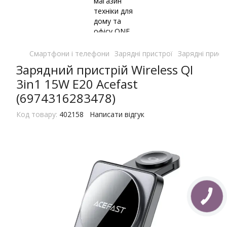
Смартфони і телефони
Зарядні пристрої
Зарядні прист
Зарядний пристрій Wireless QI
3in1 15W E20 Acefast
(6974316283478)
Код товару:
402158
Написати відгук