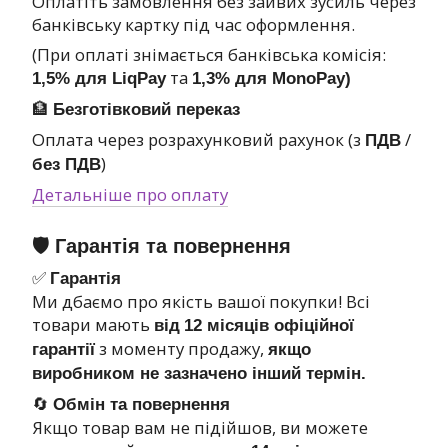
Оплатіть замовлення без зайвих зусиль через
банківську картку під час оформлення.
(При оплаті знімається банківська комісія:
та
1,5% для LiqPay
1,3% для MonoPay)
🏦
Безготівковий переказ
Оплата через розрахунковий рахунок (з
/
ПДВ
)
без ПДВ
Детальніше про оплату
🛡 Гарантія та повернення
✅
Гарантія
Ми дбаємо про якість вашої покупки! Всі
товари мають
від
12 місяців офіційної
з моменту продажу,
гарантії
якщо
виробником не зазначено інший термін.
🔄
Обмін та повернення
Якщо товар вам не підійшов, ви можете