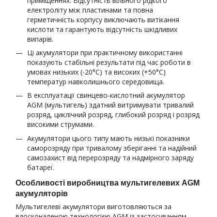
приміщеннях. Відсутність вільного рідкого
електроліту між пластинами та повна
герметичність корпусу виключають витікання
кислоти та гарантують відсутність шкідливих
випарів.
Ці акумулятори при практичному використанні
показують стабільні результати під час роботи в
умовах низьких (-20°С) та високих (+50°С)
температур навколишнього середовища.
В експлуатації свинцево-кислотний акумулятор
AGM (мультигель) здатний витримувати тривалий
розряд, циклічний розряд, глибокий розряд і розряд
високими струмами.
Акумулятори цього типу мають низькі показники
саморозряду при тривалому зберіганні та надійний
самозахист від перерозряду та надмірного заряду
батареї.
Особливості виробництва мультигелевих AGM
акумуляторів
Мультигелеві акумулятори виготовляються за
вдосконаленою технологією AGM із застосуванням