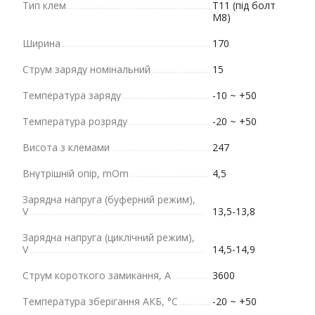
Тип клем
Т11 (під болт
М8)
Ширина
170
Струм заряду номінальний
15
Температура заряду
-10 ~ +50
Температура розряду
-20 ~ +50
Висота з клемами
247
Внутрішній опір, mOm
4,5
Зарядна напруга (буферний режим),
V
13,5-13,8
Зарядна напруга (циклічний режим),
V
14,5-14,9
Струм короткого замикання, A
3600
Температура зберігання АКБ, °C
-20 ~ +50