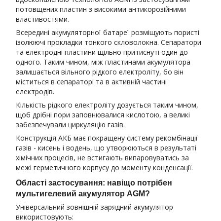
потовщених пластин з високими антикорозійними
властивостями.
Всередині акумуляторної батареї розміщують пористі
ізолюючі прокладки тонкого скловолокна. Сепаратори
та електродні пластини щільно притиснуті один до
одного. Таким чином, між пластинами акумулятора
залишається вільного рідкого електроліту, бо він
міститься в сепараторі та в активній частині
електродів.
Кількість рідкого електроліту дозується таким чином,
щоб дрібні пори заповнювалися кислотою, а великі
забезпечували циркуляцію газів.
Конструкція АКБ має покращену систему рекомбінації
газів - кисень і водень, що утворюються в результаті
хімічних процесів, не встигають випаровуватись за
межі герметичного корпусу до моменту конденсації.
Області застосування: навіщо потрібен
мультигелевий акумулятор AGM?
Універсальний зовнішній зарядний акумулятор
використовують: