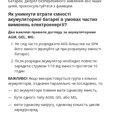
батарей, джерел безперебійного живлення або інших
цілей, проконсультуйтеся з фахівцем.
Як уникнути втрати ємності
акумуляторної батареї в умовах частих
вимкнень електроенергії?
Два важливі правила догляду за акумуляторами
AGM, GEL, MG:
Не слід часто розряджати АКБ більш ніж на 30%
його ємності (врахуйте це при розрахунку ємності
батареї)
Після розрядки акумулятор необхідно повністю
зарядити струмом 1/10 від ємності протягом 10
годин
Якщо використовується група з кількох
ВАЖЛИВО!
акумуляторів, з'єднаних паралельно чи послідовно, то:
всі акумулятори повинні мати однакову ємність,
бути одного типу AGM, GEL або MG,
мати однакову напругу, однакову кількість циклів
заряд/розряд,