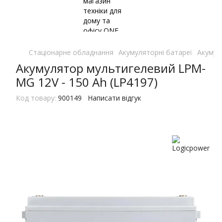
Стаціонарне обладнання
Акумуляторні батареї
Акумул
Акумулятор мультигелевий LPM-
MG 12V - 150 Ah (LP4197)
Код товару:
900149
Написати відгук