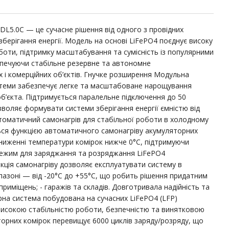
L5.0C — це сучасне рішення від одного з провідних
зберігання енергії. Модель на основі LiFePO4 поєднує високу
оботи, підтримку масштабування та сумісність із популярними
зпечуючи стабільне резервне та автономне
 і комерційних об’єктів. Гнучке розширення Модульна
стеми забезпечує легке та масштабоване нарощування
об’єкта. Підтримується паралельне підключення до 50
воляє формувати системи зберігання енергії ємністю від
Автоматичний самонагрів для стабільної роботи в холодному
ся функцією автоматичного самонагріву акумуляторних
зниженні температури комірок нижче 0°C, підтримуючи
ежим для заряджання та розряджання LiFePO4
кція самонагріву дозволяє експлуатувати систему в
азоні — від -20°C до +55°C, що робить рішення придатним
приміщень; - гаражів та складів. Довготривала надійність та
рна система побудована на сучасних LiFePO4 (LFP)
 високою стабільністю роботи, безпечністю та винятковою
торних комірок перевищує 6000 циклів заряду/розряду, що