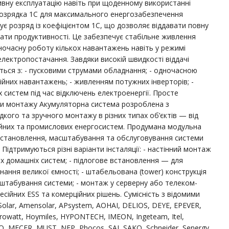
ивну експлуатацію навіть при щоденному використанні
озрядка 1C для максимального енергозабезпечення
є розряд із коефіцієнтом 1C, що дозволяє віддавати повну
ати продуктивності. Це забезпечує стабільне живлення
ночасну роботу кількох навантажень навіть у режимі
лектропостачання. Завдяки високій швидкості віддачі
ється з: - пусковими струмами обладнання; - одночасною
йних навантажень; - живленням потужних інверторів; -
систем під час відключень електроенергії. Просте
нти монтажу Акумуляторна система розроблена з
ого та зручного монтажу в різних типах об’єктів — від
ійних та промислових енергосистем. Продумана модульна
 встановлення, масштабування та обслуговування системи
Підтримуються різні варіанти інсталяції: - настінний монтаж
 домашніх систем; - підлогове встановлення — для
ання великої ємності; - штабельована (tower) конструкція
табування системи; - монтаж у серверну або телеком-
есійних ESS та комерційних рішень. Сумісність з відомими
Solar, Amensolar, APsystem, AOHAI, DELIOS, DEYE, EPEVER,
watt, Hoymiles, HYPONTECH, IMEON, Ingeteam, Itel,
 MECER, MUST, NEP, Phocos, SAJ, SAKO, Schneider, Senergy,