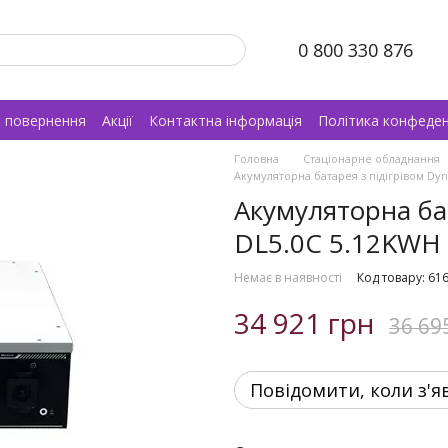
0 800 330 876
а повернення
Акції
Контактна інформація
Політика конфеден
Головна
Стаціонарне обладнання
Акумуляторна батарея з підігрівом Dyn
Акумуляторна бат
DL5.0C 5.12KWH 
Немає в наявності
Код товару: 61
34 921 грн
36 69
Повідомити, коли з'я