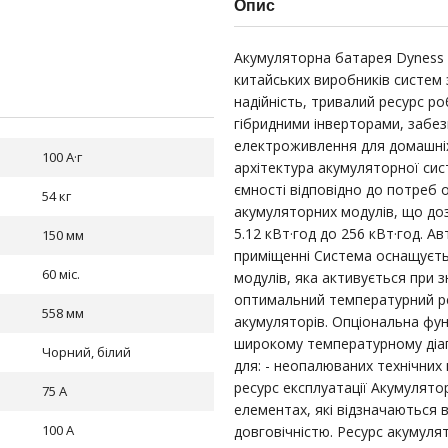
Опис
Акумуляторна батарея Dyness D
китайських виробників систем 
надійність, тривалий ресурс р
гібридними інверторами, забе
електроживлення для домашніх
100 А·г
архітектура акумуляторної си
ємності відповідно до потреб 
54 кг
акумуляторних модулів, що доз
5.12 кВт·год до 256 кВт·год. 
150 мм
приміщенні Система оснащуєть
60 міс.
модулів, яка активується при 
оптимальний температурний р
558 мм
акумуляторів. Опціональна фун
широкому температурному діап
Чорний, білий
для: - неопалюваних технічних 
ресурс експлуатації Акумулято
75 А
елементах, які відзначаються
100 А
довговічністю. Ресурс акумуля