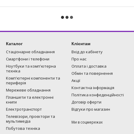
Каталог
Клієнтам
Стаціонарне обладнання
Вхід до кабінету
Смартфони і телефони
Про нас
Ноутбуки та комп'ютерна
Оплата і доставка
техніка
Обмін та повернення
Комп'ютерні компоненти та
Акції
периферія
Контактна інформація
Мережеве обладнання
Політика конфеденційності
Планшети та електронні
книги
Договір оферти
Електротранспорт
Відгуки про магазин
Телевізори, проєктори та
мультимедіа
Ми в соцмережах
Побутова техніка