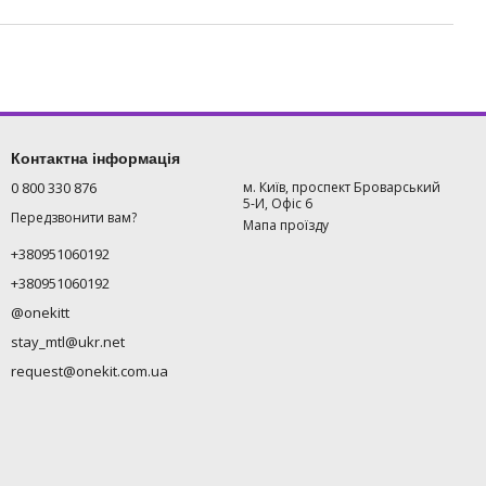
Контактна інформація
0 800 330 876
м. Київ, проспект Броварський
5-И, Офіс 6
Передзвонити вам?
Мапа проїзду
+380951060192
+380951060192
@onekitt
stay_mtl@ukr.net
request@onekit.com.ua