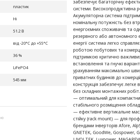
забезпечує багаторічну ефект
пластик
системи. Високопродуктивна р
Акумуляторна система підтриму
Ні
номінальну потужність без втр
енергоємних споживачів та од
51.2 В
резервного або автономного е
енергії система легко справля
від -20°C до +55°C
роботою побутових та комерці
36 %
підтримкою критично важливих 
встановлення та гнучкі варіа
LiFePO4
урахуванням максимально швидк
приватних будинків до комерц
545 мм
конструкція забезпечує легке
без складних монтажних робіт. 
— оптимальний для компактних
стабільного розміщення обладн
— ефективне вертикальне масш
ою
стійку (rack mount) — для проф
брендами інверторів Afore, Alp
GNETEK, GoodWe, Gospower, Gro
LIVOLTEK, Luxpower, MAGAREVO,