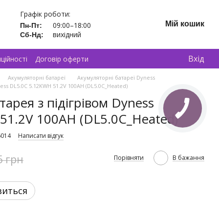
Графік роботи:
Мій кошик
09:00–18:00
Пн-Пт:
вихідний
Сб-Нд:
Вхід
ційності
Договір оферти
Акумуляторні батареї
Акумуляторні батареї Dyness
ess DL5.0C 5.12KWH 51.2V 100AH (DL5.0C_Heated)
арея з підігрівом Dyness
51.2V 100AH (DL5.0C_Heated)
6014
Написати відгук
5 грн
Порівняти
В бажання
виться