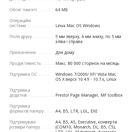
Обсяг пам'яті
64 МБ
Операційні
системи
Linux Mac OS Windows
Поля друку
5 мм зверху, 6 мм знизу, по 5 мм
зліва і справа
Призначення
Для дому
Продуктивність
Макс. 80 000 сторінок на місяць
Підтримка ОС
Windows 7/2000/ XP/ Vista Mac
OS X версії 10.4.9 - 10.7.x, Linux
Підтримка
додатків
Presto! Page Manager, MF toolbox
Підтримка
форматів паперу
A4, B5, LTR, LGL, EXE
Підтримувані
A4, B5, A5, Executive, конверти
розміри паперу
(COM10, Monarch, DL, B5, C5),
LTR, LGL, Statement, формати,