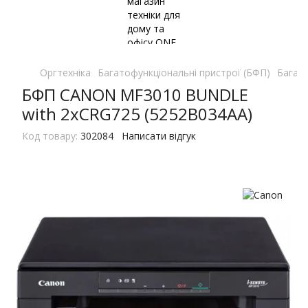
Оргтехніка
Багатофункціональні пристрої (БФП)
Багато
БФП CANON MF3010 BUNDLE
with 2xCRG725 (5252B034AA)
Код товару:
302084
Написати відгук