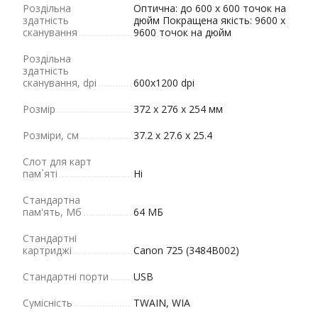
Роздільна
Оптична: до 600 x 600 точок на
здатність
дюйм Покращена якість: 9600 x
сканування
9600 точок на дюйм
Роздільна
здатність
сканування, dpi
600х1200 dpi
Розмір
372 x 276 x 254 мм
Розміри, см
37.2 x 27.6 x 25.4
Слот для карт
пам`яті
Ні
Стандартна
пам'ять, Мб
64 МБ
Стандартні
картриджі
Canon 725 (3484B002)
Стандартні порти
USB
Сумісність
TWAIN, WIA