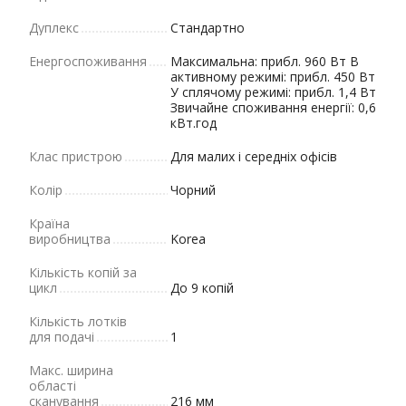
Дуплекс
Стандартно
Енергоспоживання
Максимальна: прибл. 960 Вт В
активному режимі: прибл. 450 Вт
У сплячому режимі: прибл. 1,4 Вт
Звичайне споживання енергії: 0,6
кВт.год
Клас пристрою
Для малих і середніх офісів
Колір
Чорний
Країна
виробництва
Korea
Кількість копій за
цикл
До 9 копій
Кількість лотків
для подачі
1
Макс. ширина
області
сканування
216 мм