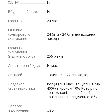
(СБПЧ)
Ні
Вбудований факс
Ні
Гарантія
24 міс.
Глибина
кольорового
24 біти / 24 біти (на вході/на
сканування
виході)
Градація
сканування
(відтінки сірого)
256 рівнів
Двосторонній друк
Немає
Дисплей
1-символьний світлодіод
Додаткові
Коефіцієнт масштабування: 50-
характеристики
400% з кроком 10% Розбір по
копіям, копіювання 2 на 1,
копіювання посвідчень особи
Дротове
підключення
USB