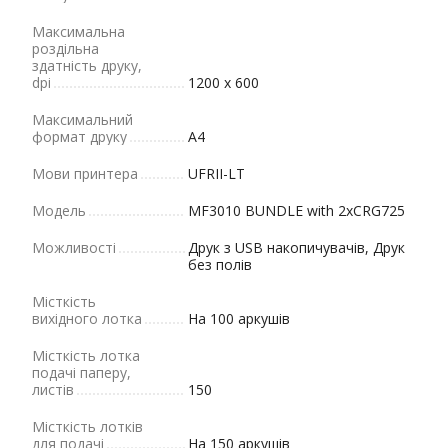
Максимальна
роздільна
здатність друку,
dpi
1200 x 600
Максимальний
формат друку
A4
Мови принтера
UFRII-LT
Модель
MF3010 BUNDLE with 2xCRG725
Можливості
Друк з USB накопичувачів, Друк
без полів
Місткість
вихідного лотка
На 100 аркушів
Місткість лотка
подачі паперу,
листів
150
Місткість лотків
для подачі
На 150 аркушів