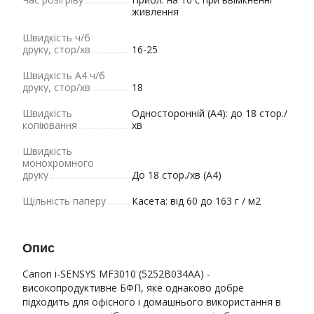
живлення
Швидкість ч/б
друку, стор/хв
16-25
Швидкість A4 ч/б
друку, стор/хв
18
Швидкість
Односторонній (A4): до 18 стор./
копіювання
хв
Швидкість
монохромного
друку
До 18 стор./хв (A4)
Щільність паперу
Касета: від 60 до 163 г / м2
Опис
Canon i-SENSYS MF3010 (5252B034AA) -
високопродуктивне БФП, яке однаково добре
підходить для офісного і домашнього використання в