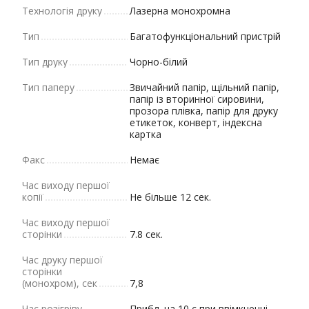
Технологія друку
Лазерна монохромна
Тип
Багатофункціональний пристрій
Тип друку
Чорно-білий
Тип паперу
Звичайний папір, щільний папір,
папір із вторинної сировини,
прозора плівка, папір для друку
етикеток, конверт, індексна
картка
Факс
Немає
Час виходу першої
копії
Не більше 12 сек.
Час виходу першої
сторінки
7.8 сек.
Час друку першої
сторінки
(монохром), сек
7,8
Час розігріву
Прибл. на 10 с при ввімкненні