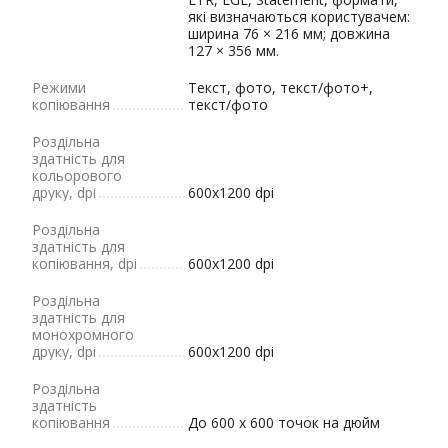
які визначаються користувачем:
ширина 76 × 216 мм; довжина
127 × 356 мм.
Режими
Текст, фото, текст/фото+,
копіювання
текст/фото
Роздільна
здатність для
кольорового
друку, dpi
600x1200 dpi
Роздільна
здатність для
копіювання, dpi
600х1200 dpi
Роздільна
здатність для
монохромного
друку, dpi
600x1200 dpi
Роздільна
здатність
копіювання
До 600 x 600 точок на дюйм