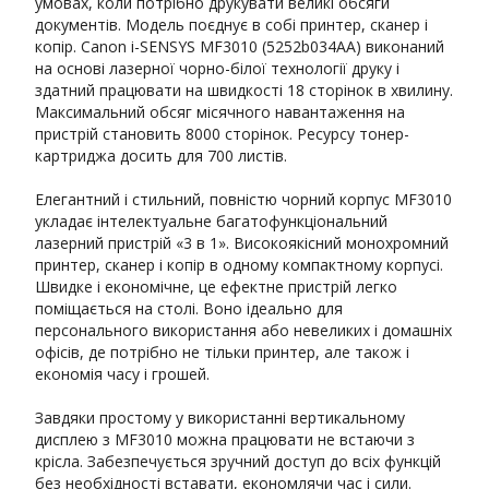
умовах, коли потрібно друкувати великі обсяги
документів. Модель поєднує в собі принтер, сканер і
копір. Canon i-SENSYS MF3010 (5252b034AA) виконаний
на основі лазерної чорно-білої технології друку і
здатний працювати на швидкості 18 сторінок в хвилину.
Максимальний обсяг місячного навантаження на
пристрій становить 8000 сторінок. Ресурсу тонер-
картриджа досить для 700 листів.
Елегантний і стильний, повністю чорний корпус MF3010
укладає інтелектуальне багатофункціональний
лазерний пристрій «3 в 1». Високоякісний монохромний
принтер, сканер і копір в одному компактному корпусі.
Швидке і економічне, це ефектне пристрій легко
поміщається на столі. Воно ідеально для
персонального використання або невеликих і домашніх
офісів, де потрібно не тільки принтер, але також і
економія часу і грошей.
Завдяки простому у використанні вертикальному
дисплею з MF3010 можна працювати не встаючи з
крісла. Забезпечується зручний доступ до всіх функцій
без необхідності вставати, економлячи час і сили.