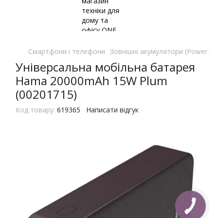
Смартфони і телефони
Зовнішні акумулятори (Power Ba
Універсальна мобільна батарея
Hama 20000mAh 15W Plum
(00201715)
Код товару:
619365
Написати відгук