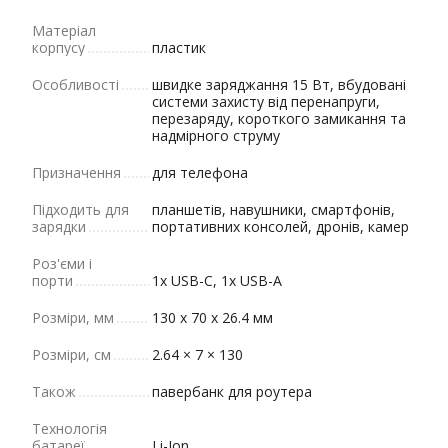
Матеріал
корпусу
пластик
Особливості
швидке заряджання 15 Вт, вбудовані
системи захисту від перенапруги,
перезаряду, короткого замикання та
надмірного струму
Призначення
для телефона
Підходить для
планшетів, навушники, смартфонів,
зарядки
портативних консолей, дронів, камер
Роз'єми і
порти
1x USB-C, 1х USB-A
Розміри, мм
130 х 70 х 26.4 мм
Розміри, см
2.64 × 7 × 130
Також
павербанк для роутера
Технологія
батареї
Li-Ion