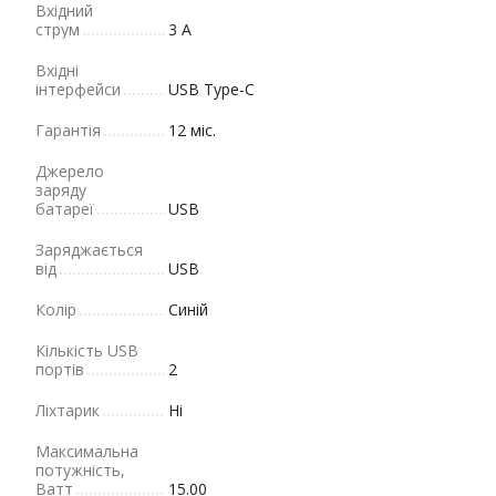
Вхідний
струм
3 A
Вхідні
інтерфейси
USB Type-C
Гарантія
12 міс.
Джерело
заряду
батареї
USB
Заряджається
від
USB
Колір
Синій
Кількість USB
портів
2
Ліхтарик
Ні
Максимальна
потужність,
Ватт
15.00