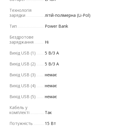
Технологія
зарядки
літій-полімерна (Li-Pol)
Тип
Power Bank
Бездротове
заряджання
Ні
Вихід USB (1)
5 В/3 А
Вихід USB (2)
5 В/3 А
Вихід USB (3)
немає
Вихід USB (4)
немає
Вихід USB (5)
немає
Кабель у
комплекті
Так
Потужність
15 Вт