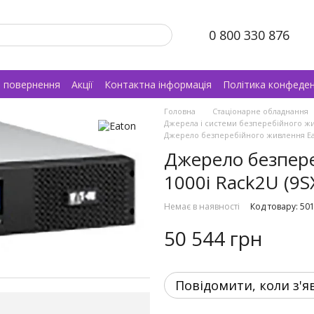
0 800 330 876
а повернення
Акції
Контактна інформація
Політика конфеден
Головна
Стаціонарне обладнання
Джерела і системи безперебійного ж
Джерело безперебійного живлення Eat
Джерело безпере
1000i Rack2U (9
Немає в наявності
Код товару: 50
50 544 грн
Повідомити, коли з'я