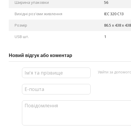
Ширина упаковки
56
Вихідні роз'єми живлення
IEC 320 C13
Розмір
86.5 x 438 x 4
USB шт.
1
Новий відгук або коментар
Увійти за допомог