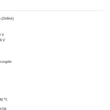
 (Online)
0 V
6 V
 coupler
40 °C
нтія