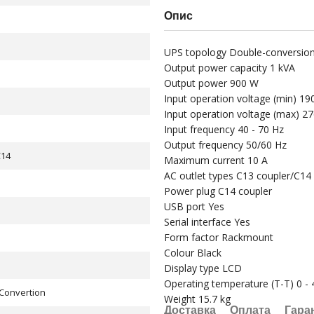
Опис
UPS topology Double-conversion
Output power capacity 1 kVA
Output power 900 W
Input operation voltage (min) 19
Input operation voltage (max) 27
Input frequency 40 - 70 Hz
Output frequency 50/60 Hz
C14
Maximum current 10 A
AC outlet types C13 coupler/C14
Power plug C14 coupler
USB port Yes
Serial interface Yes
Form factor Rackmount
Colour Black
Display type LCD
Operating temperature (T-T) 0 - 
Convertion
Weight 15.7 kg
Доставка
Оплата
Гара