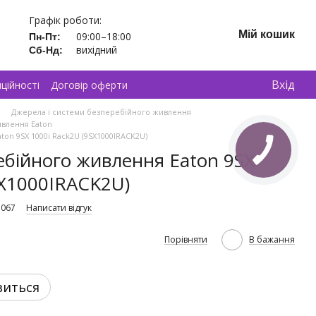
Графік роботи:
Мій кошик
09:00–18:00
Пн-Пт:
вихідний
Сб-Нд:
Вхід
ційності
Договір оферти
Джерела і системи безперебійного живлення
ивлення Eaton
on 9SX 1000i Rack2U (9SX1000IRACK2U)
бійного живлення Eaton 9SX
SX1000IRACK2U)
1067
Написати відгук
Порівняти
В бажання
виться