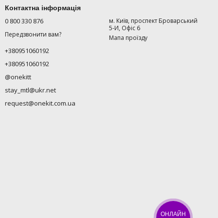
Контактна інформація
0 800 330 876
м. Київ, проспект Броварський
5-И, Офіс 6
Передзвонити вам?
Мапа проїзду
+380951060192
+380951060192
@onekitt
stay_mtl@ukr.net
request@onekit.com.ua
ОНЛАЙН