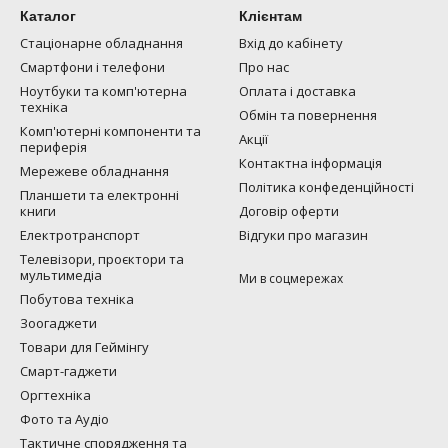
Каталог
Клієнтам
Стаціонарне обладнання
Вхід до кабінету
Смартфони і телефони
Про нас
Ноутбуки та комп'ютерна
Оплата і доставка
техніка
Обмін та повернення
Комп'ютерні компоненти та
Акції
периферія
Контактна інформація
Мережеве обладнання
Політика конфеденційності
Планшети та електронні
книги
Договір оферти
Електротранспорт
Відгуки про магазин
Телевізори, проєктори та
мультимедіа
Ми в соцмережах
Побутова техніка
Зоогаджети
Товари для Геймінгу
Смарт-гаджети
Оргтехніка
Фото та Аудіо
Тактичне спорядження та