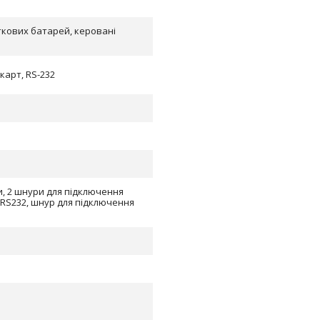
ткових батарей, керовані
 карт, RS-232
и, 2 шнури для підключення
 RS232, шнур для підключення