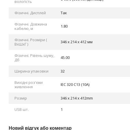
вологість
Фізичні. Дисплей
Так
Фізичні. Довжина
1.80
кабелю, м
Фізичні. Розміри (
346 x 214 x 412 мм
ВхШхГ )
Фізичні. Рівень шуму,
45.00
Дб
Ширина упаковки
32
Вихідні роз'єми
IEC 320 C13 (10A)
живлення
Розмір
346 x 214 x 412mm
USB шт.
1
Новий відгук або коментар