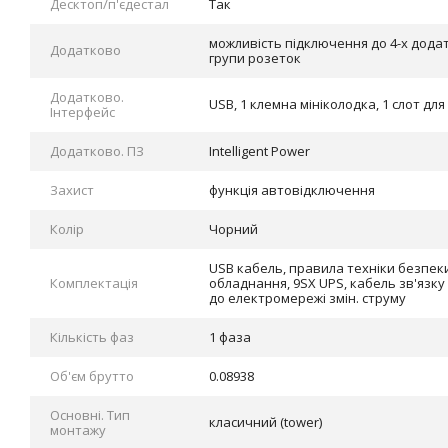
Десктоп/п'єдестал
Так
можливість підключення до 4-х дода
Додатково
групи розеток
Додатково.
USB, 1 клемна мініколодка, 1 слот для
Інтерфейс
Додатково. ПЗ
Intelligent Power
Захист
функція автовідключення
Колір
Чорний
USB кабель, правила техніки безпек
Комплектація
обладнання, 9SX UPS, кабель зв'язку
до електромережі змін. струму
Кількість фаз
1 фаза
Об'єм брутто
0.08938
Основні. Тип
класичний (tower)
монтажу