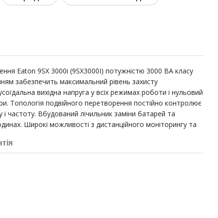
ня Eaton 9SX 3000i (9SX3000I) потужністю 3000 ВА класу
нням забезпечить максимальний рівень захисту
соїдальна вихідна напруга у всіх режимах роботи і нульовий
ри. Топологія подвійного перетворення постійно контролює
у і частоту. Вбудований лічильник заміни батарей та
динах. Широкі можливості з дистанційного моніторингу та
нтія