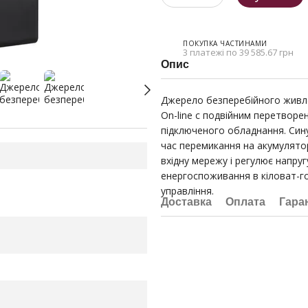
ПОКУПКА ЧАСТИНАМИ
3 платежі по 39 585.67 грн
Опис
Джерело безперебійного живлен
On-line c подвійним перетворе
підключеного обладнання. Сину
час перемикання на акумулято
вхідну мережу і регулює напруг
енергоспоживання в кіловат-го
управління.
Доставка
Оплата
Гара