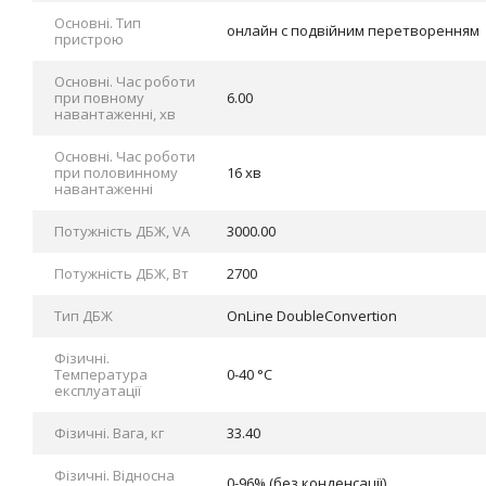
Основні. Тип
онлайн с подвійним перетворенням
пристрою
Основні. Час роботи
при повному
6.00
навантаженні, хв
Основні. Час роботи
при половинному
16 хв
навантаженні
Потужність ДБЖ, VA
3000.00
Потужність ДБЖ, Вт
2700
Тип ДБЖ
OnLine DoubleConvertion
Фізичні.
Tемпература
0-40 °C
експлуатації
Фізичні. Вага, кг
33.40
Фізичні. Відносна
0-96% (без конденсації)