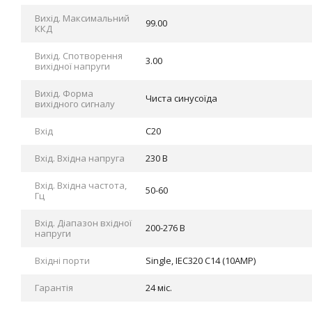
Вихід. Максимальний
99.00
ККД
Вихід. Спотворення
3.00
вихідної напруги
Вихід. Форма
Чиста синусоїда
вихідного сигналу
Вхід
C20
Вхід. Вхідна напруга
230 В
Вхід. Вхідна частота,
50-60
Гц
Вхід. Діапазон вхідної
200-276 В
напруги
Вхідні порти
Single, IEC320 C14 (10AMP)
Гарантія
24 міс.