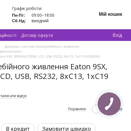
Графік роботи:
Мій кошик
09:00–18:00
Пн-Пт:
вихідний
Сб-Нд:
Вхід
ційності
Договір оферти
Джерела і системи безперебійного живлення
ивлення Eaton
 9SX, 3000VA/2700W, LCD, USB, RS232, 8xC13, 1xC19 (9SX3000I)
бійного живлення Eaton 9SX,
CD, USB, RS232, 8xC13, 1xC19
Написати відгук
Порівняти
В бажання
В кредит
Замовити швидко