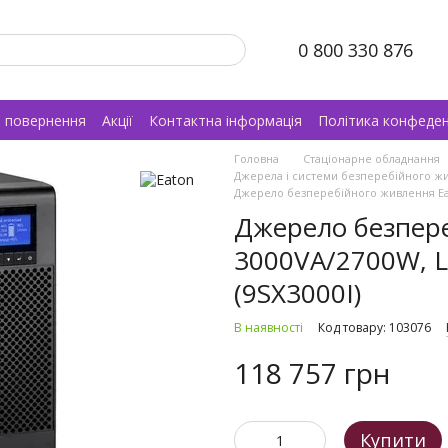
0 800 330 876
а повернення
Акції
Контактна інформація
Політика конфеден
Головна
Стаціонарне обладнання
Джерела і системи безперебійного ж
Джерело безперебійного живлення Eaton
Джерело безпере
3000VA/2700W, L
(9SX3000I)
В наявності
Код товару: 103076
118 757 грн
Купити