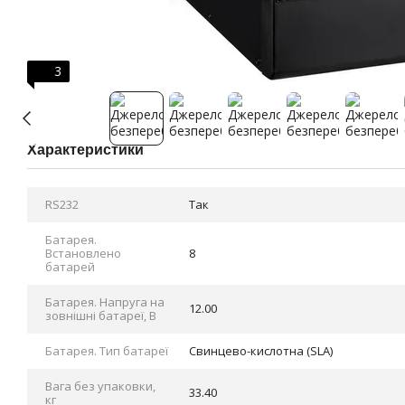
3
Характеристики
RS232
Так
Батарея.
Bстановлено
8
батарей
Батарея. Напруга на
12.00
зовнішні батареї, В
Батарея. Тип батареї
Cвинцево-кислотна (SLA)
Вага без упаковки,
33.40
кг