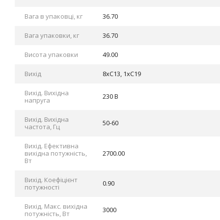
Вага в упаковці, кг
36.70
Вага упаковки, кг
36.70
Висота упаковки
49.00
Вихід
8xC13, 1xC19
Вихід. Вихідна
230 В
напруга
Вихід. Вихідна
50-60
частота, Гц
Вихід. Ефективна
вихідна потужність,
2700.00
Вт
Вихід. Коефіцієнт
0.90
потужності
Вихід. Макс. вихідна
3000
потужність, Вт