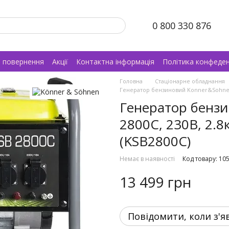
0 800 330 876
а повернення
Акції
Контактна інформація
Політика конфеден
Головна
Стаціонарне обладнання
Генератор бензиновий Konner&Sohnen Ba
Генератор бензи
2800C, 230В, 2.8
(KSB2800C)
Немає в наявності
Код товару: 10
13 499 грн
Повідомити, коли з'я