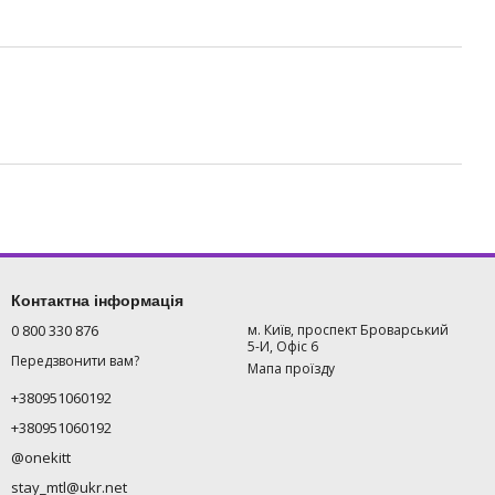
Контактна інформація
0 800 330 876
м. Київ, проспект Броварський
5-И, Офіс 6
Передзвонити вам?
Мапа проїзду
+380951060192
+380951060192
@onekitt
stay_mtl@ukr.net