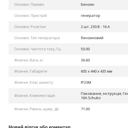
Основні. Паливо
Бензин
Основні. Пристрій
генератор
Основні. Розетки
2 шт. 230 В - 16 A
Основні. Тип генератора
бензиновий
Основні. Частота току, Гц
50.00
Фізичні. Вага, кг
36.60
Фізичні. Габарити
605 x 440 x 435 мм
Фізичні. Клас захисту
IP23M
Паковання, інструкція, Г
Фізичні. Комплектація
16А Schuko
Фізичні. Рівень шуму, дБ
71.00
Новий відгук або коментар