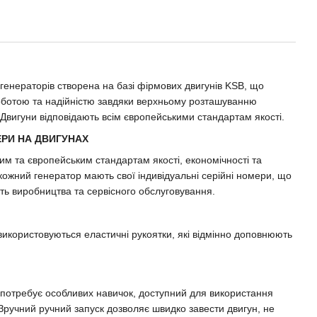
 генераторів створена на базі фірмових двигунів KSB, що
оботою та надійністю завдяки верхньому розташуванню
 Двигуни відповідають всім європейськими стандартам якості.
ЕРИ НА ДВИГУНАХ
вим та європейським стандартам якості, економічності та
 кожний генератор мають свої індивідуальні серійні номери, що
ть виробництва та сервісного обслуговування.
використовуються еластичні рукоятки, які відмінно доповнюють
е потребує особливих навичок, доступний для використання
 Зручний ручний запуск дозволяє швидко завести двигун, не