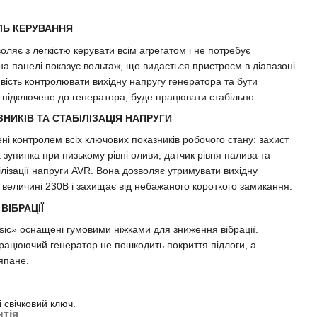
ЛЬ КЕРУВАННЯ
ляє з легкістю керувати всім агрегатом і не потребує
на панелі показує вольтаж, що видається пристроєм в діапазоні
ивість контролювати вихідну напругу генератора та бути
підключене до генератора, буде працювати стабільно.
ИКІВ ТА СТАБІЛІЗАЦІЯ НАПРУГИ
і контролем всіх ключових показників робочого стану: захист
зупинка при низькому рівні оливи, датчик рівня палива та
лізації напруги AVR. Вона дозволяє утримувати вихідну
 величині 230В і захищає від небажаного короткого замикання.
ІБРАЦІЇ
sic» оснащені гумовими ніжками для зниження вібрації.
ацюючий генератор не пошкодить покриття підлоги, а
япане.
і свічковий ключ.
нтія