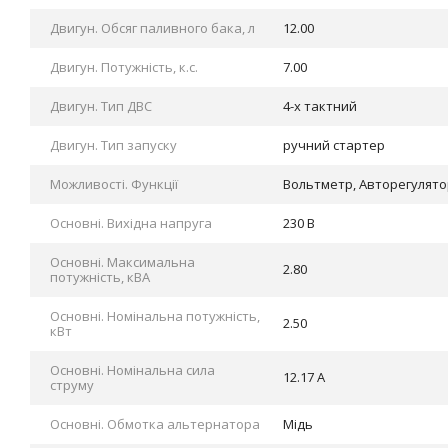
Двигун. Обсяг паливного бака, л
12.00
Двигун. Потужність, к.с.
7.00
Двигун. Тип ДВС
4-х тактний
Двигун. Тип запуску
ручний стартер
Можливості. Функції
Вольтметр, Авторегулятор
Основні. Вихідна напруга
230 В
Основні. Максимальна
2.80
потужність, кВА
Основні. Номінальна потужність,
2.50
кВт
Основні. Номінальна сила
12.17 А
струму
Основні. Обмотка альтернатора
Мідь