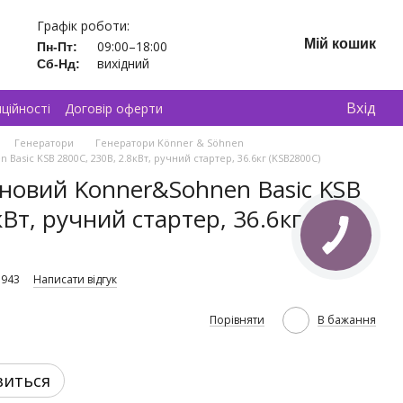
Графік роботи:
Мій кошик
09:00–18:00
Пн-Пт:
вихідний
Сб-Нд:
Вхід
ційності
Договір оферти
Генератори
Генератори Könner & Söhnen
sic KSB 2800C, 230В, 2.8кВт, ручний стартер, 36.6кг (KSB2800C)
новий Konner&Sohnen Basic KSB
кВт, ручний стартер, 36.6кг
5943
Написати відгук
Порівняти
В бажання
виться