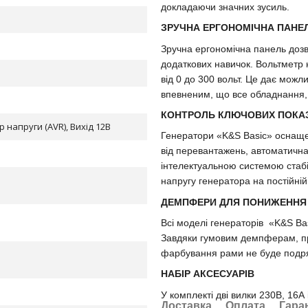
докладаючи значних зусиль.
ЗРУЧНА ЕРГОНОМІЧНА ПАНЕ
Зручна ергономічна панель дозво
додаткових навичок. Вольтметр 
від 0 до 300 вольт. Це дає можл
впевненим, що все обладнання, 
КОНТРОЛЬ КЛЮЧОВИХ ПОКАЗН
 напруги (AVR), Вихід 12В
Генератори «K&S Basic» оснащен
від перевантажень, автоматична 
інтелектуальною системою стабі
напругу генератора на постійній
ДЕМПФЕРИ ДЛЯ ПОНИЖЕННЯ В
Всі моделі генераторів «K&S Ba
Завдяки гумовим демпферам, пр
фарбування рами не буде подр
НАБІР АКСЕСУАРІВ
У комплекті дві вилки 230В, 16А 
Доставка
Оплата
Гара