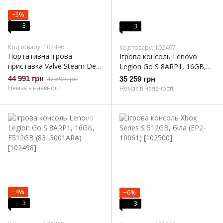
−5%
3
3
Код товару: 102496
Код товару: 102497
Портативна ігрова
Ігрова консоль Lenovo
приставка Valve Steam Deck
Legion Go S 8ARP1, 16GB,
OLED 1 TB Limited Edition
F1TB, Win 11 Home, біла
44 991 грн
47 599 грн
35 259 грн
White
(83L3001CRA)
Немає в наявності
Немає в наявності
−4%
−6%
3
3