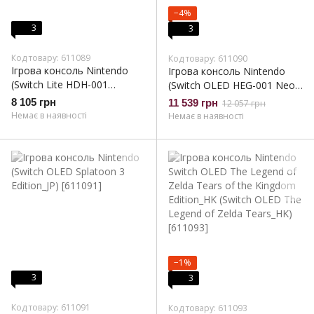
−4%
3
3
Код товару: 611089
Код товару: 611090
Ігрова консоль Nintendo
Ігрова консоль Nintendo
(Switch Lite HDH-001
(Switch OLED HEG-001 Neon
Yellow_JP)
Blue and Neon Red_JP)
8 105 грн
11 539 грн
12 057 грн
Немає в наявності
Немає в наявності
−1%
3
3
Код товару: 611091
Код товару: 611093