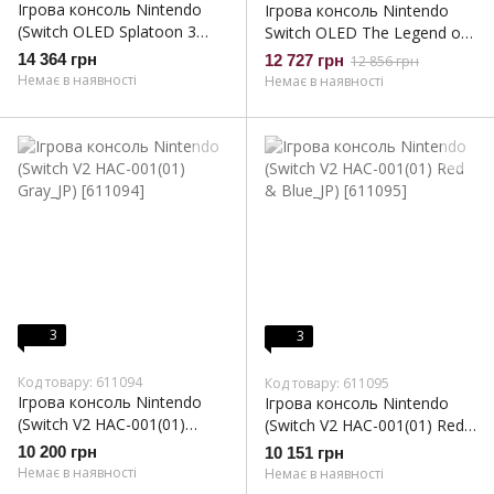
Ігрова консоль Nintendo
Ігрова консоль Nintendo
(Switch OLED Splatoon 3
Switch OLED The Legend of
Edition_JP)
Zelda Tears of the Kingdom
14 364 грн
12 727 грн
12 856 грн
Edition_HK (Switch OLED The
Немає в наявності
Немає в наявності
Legend of Zelda Tears_HK)
3
3
Код товару: 611094
Код товару: 611095
Ігрова консоль Nintendo
Ігрова консоль Nintendo
(Switch V2 HAC-001(01)
(Switch V2 HAC-001(01) Red
Gray_JP)
& Blue_JP)
10 200 грн
10 151 грн
Немає в наявності
Немає в наявності