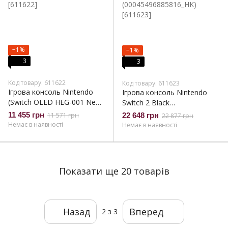
−1%
−1%
3
3
Код товару: 611622
Код товару: 611623
Ігрова консоль Nintendo
Ігрова консоль Nintendo
(Switch OLED HEG-001 Neon
Switch 2 Black
Blue and Neon Red_HK)
(00045496885816)_HK
11 455 грн
11 571 грн
22 648 грн
22 877 грн
(00045496885816_HK)
Немає в наявності
Немає в наявності
Показати ще 20 товарів
Назад
Вперед
2
з 3