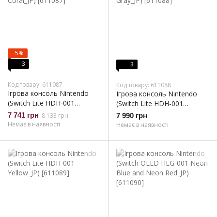
−5%
3
3
Код товару: 611087
Код товару: 611088
Ігрова консоль Nintendo
Ігрова консоль Nintendo
(Switch Lite HDH-001
(Switch Lite HDH-001
Coral_JP)
Gray_JP)
7 741 грн
8 133 грн
7 990 грн
Немає в наявності
Немає в наявності