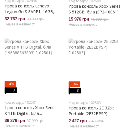
Код товару: 102498
Код товару: 102500
Ігрова консоль Lenovo
Ігрова консоль Xbox Series
Legion Go S 8ARP1, 16GB,
S 512GB, біла (EP2-10061)
F512GB (83L3001ARA)
32 767 грн
33 999 грн
15 976 грн
16 999 грн
Немає в наявності
Немає в наявності
−4%
−3%
3
3
Код товару: 102501
Код товару: 102503
Ігрова консоль Xbox Series
Ігрова консоль 2Е 32bit
X 1TB Digital, біла
Portable (2E32BPSP)
(196388363803)
36 376 грн
37 999 грн
2 427 грн
2 499 грн
Немає в наявності
Немає в наявності