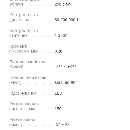
області
296.5 мм
Контрастність
динамічна
80 000 000:1
Контрастність
статична
1 300:1
Крок між
пікселами, мм
0.28
Поворот монітора
(Swivel)
-45° ~ +45°
Поворотний екран
(Pivot)
від 0 до 90°
Підсвічування
LED
Регулювання за
висотою, мм
150
Регулювання
нахилу
-5° ~ 23°