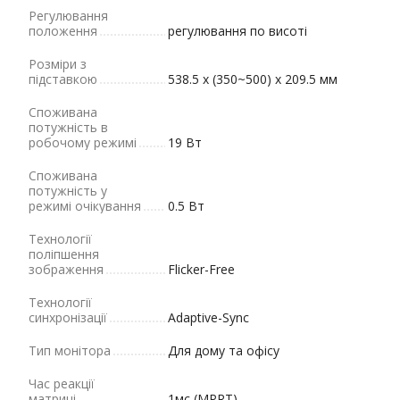
Регулювання
положення
регулювання по висоті
Розміри з
підставкою
538.5 x (350~500) x 209.5 мм
Споживана
потужність в
робочому режимі
19 Вт
Споживана
потужність у
режимі очікування
0.5 Вт
Технології
поліпшення
зображення
Flicker-Free
Технології
синхронізації
Adaptive-Sync
Тип монітора
Для дому та офісу
Час реакції
матриці
1мс (MPRT)