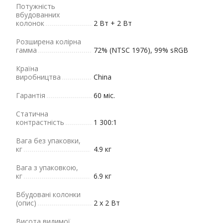
Потужність
вбудованних
колонок
2 Вт + 2 Вт
Розширена колірна
гамма
72% (NTSC 1976), 99% sRGB
Країна
виробництва
China
Гарантія
60 міс.
Статична
контрастність
1 300:1
Вага без упаковки,
кг
4.9 кг
Вага з упаковкою,
кг
6.9 кг
Вбудовані колонки
(опис)
2 х 2 Вт
Висота видимої