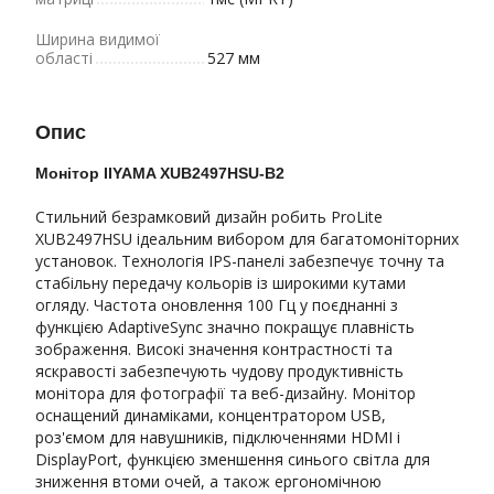
Ширина видимої
області
527 мм
Опис
Монітор IIYAMA XUB2497HSU-B2
Стильний безрамковий дизайн робить ProLite
XUB2497HSU ідеальним вибором для багатомоніторних
установок. Технологія IPS-панелі забезпечує точну та
стабільну передачу кольорів із широкими кутами
огляду. Частота оновлення 100 Гц у поєднанні з
функцією AdaptiveSync значно покращує плавність
зображення. Високі значення контрастності та
яскравості забезпечують чудову продуктивність
монітора для фотографії та веб-дизайну. Монітор
оснащений динаміками, концентратором USB,
роз'ємом для навушників, підключеннями HDMI і
DisplayPort, функцією зменшення синього світла для
зниження втоми очей, а також ергономічною