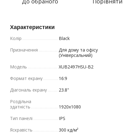
До обраного
Порівняти
Характеристики
Колір
Black
Призначення
Для дому та офісу
(Універсальний)
Модель
XUB2497HSU-B2
Формат екрану
16:9
Діагональ екрану
23.8"
Роздільна
здатність
1920x1080
Тип панелі
IPS
Яскравість
300 кд/м²