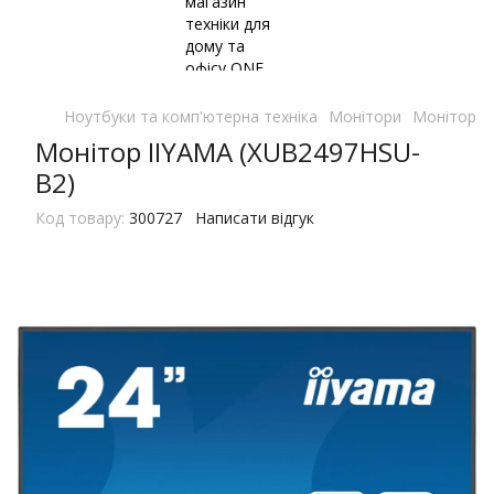
Ноутбуки та комп'ютерна техніка
Монітори
Монітори 
Монітор IIYAMA (XUB2497HSU-
B2)
Код товару:
300727
Написати відгук