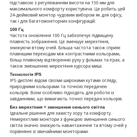
підставкою з регулюванням висоти на 150 мм для
максимального комфорту користувача. Це робить цей
24-дюймовий монітор чудовим вибором як для офісу,
так і для багатомоніторних конфігурацій.
100 Гц
Частота оновлення 100 Гц забезпечує підвищену
плавність зображення. Це зменшує мерехтіння,
знижуючи втому очей. Більша частота також сприяє
плавнішим переходам між контрастними кольорами,
більш плавному відтворенню руху у фільмах та іграх, а
також зменшенню мерехтіння курсора миші.
Технологія IPS
IPS-дисплеї відомі своїми широкими кутами огляду,
природними кольорами та точною передачею
кольорів. Вони особливо підходять для роботи із
завданнями, що вимагають точної передачі кольорів.
Без мерехтіння + зменшення синього світла
Ідеальне рішення для захисту зору та комфорту.
Немерехтливі монітори з функцією зменшення синього
світла значно знижують навантаження та втому очей у
порівнянні зі звичайними моніторами.