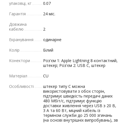
упаковці, кг
0.07
Гарантія
24 міс.
Довжина
кабелю
2
Екранування
одинарне
Колір
Білий
Конектори
Роз'єм 1: Apple Lightning 8-контактний,
штекер; Роз'єм 2: USB C, штекер
Матеріал
CU
Особливості
штекер типу C можна
використовувати з обох сторін,
підтримує швидкість передачі даних
480 Мбіт/с, підтримує функцію
доставки живлення через USB з 20 В,
3 А та 60 Вт, міцний кабель із
терміном служби до 25 000 згинань
(на основі внутрішніх випробувань), зв