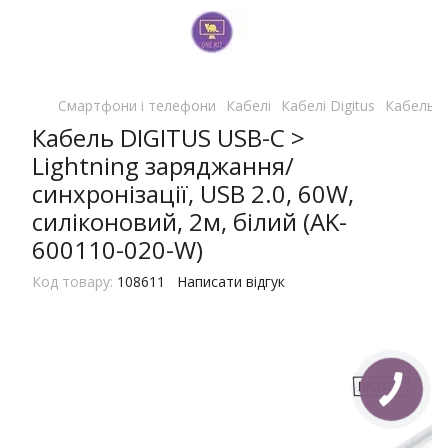
Смартфони і телефони
Кабелі
Кабелі Digitus
Кабель D
Кабель DIGITUS USB-C >
Lightning заряджання/
синхронізації, USB 2.0, 60W,
силіконовий, 2м, білий (AK-
600110-020-W)
Код товару:
108611
Написати відгук