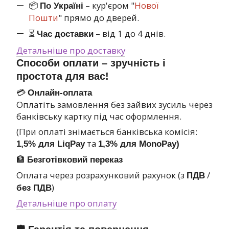
📦
– кур'єром "
Нової
По Україні
Пошти
" прямо до дверей.
⏳
– від 1 до 4 днів.
Час доставки
Детальніше про доставку
Способи оплати – зручність і
простота для вас!
💳
Онлайн-оплата
Оплатіть замовлення без зайвих зусиль через
банківську картку під час оформлення.
(При оплаті знімається банківська комісія:
та
1,5% для LiqPay
1,3% для MonoPay)
🏦
Безготівковий переказ
Оплата через розрахунковий рахунок (з
/
ПДВ
)
без ПДВ
Детальніше про оплату