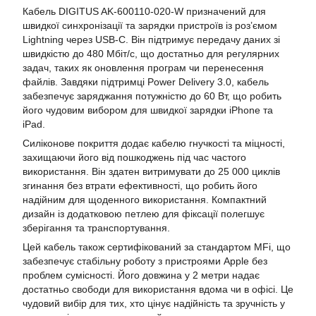
Кабель DIGITUS AK-600110-020-W призначений для
швидкої синхронізації та зарядки пристроїв із роз’ємом
Lightning через USB-C. Він підтримує передачу даних зі
швидкістю до 480 Мбіт/с, що достатньо для регулярних
задач, таких як оновлення програм чи перенесення
файлів. Завдяки підтримці Power Delivery 3.0, кабель
забезпечує заряджання потужністю до 60 Вт, що робить
його чудовим вибором для швидкої зарядки iPhone та
iPad.
Силіконове покриття додає кабелю гнучкості та міцності,
захищаючи його від пошкоджень під час частого
використання. Він здатен витримувати до 25 000 циклів
згинання без втрати ефективності, що робить його
надійним для щоденного використання. Компактний
дизайн із додатковою петлею для фіксації полегшує
зберігання та транспортування.
Цей кабель також сертифікований за стандартом MFi, що
забезпечує стабільну роботу з пристроями Apple без
проблем сумісності. Його довжина у 2 метри надає
достатньо свободи для використання вдома чи в офісі. Це
чудовий вибір для тих, хто цінує надійність та зручність у