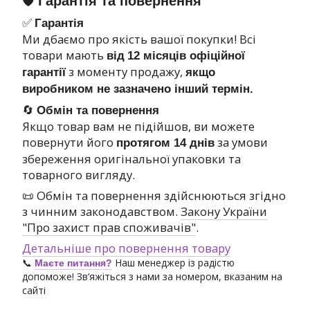
🛡 Гарантія та повернення
✅
Гарантія
Ми дбаємо про якість вашої покупки! Всі
товари мають
від
12 місяців офіційної
з моменту продажу,
гарантії
якщо
виробником не зазначено інший термін.
🔄
Обмін та повернення
Якщо товар вам не підійшов, ви можете
повернути його
за умови
протягом 14 днів
збереження оригінальної упаковки та
товарного вигляду.
📜 Обмін та повернення здійснюються згідно
з чинним законодавством.
Закону України
"Про захист прав споживачів"
.
Детальніше про повернення товару
📞
Наш менеджер із радістю
Маєте питання?
допоможе! Зв’яжіться з нами за номером, вказаним на
сайті