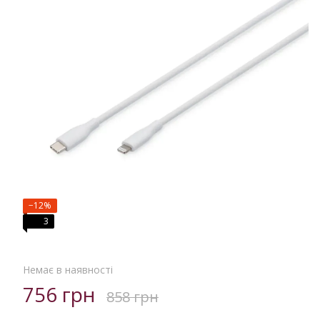
−12%
3
Немає в наявності
756 грн
858 грн