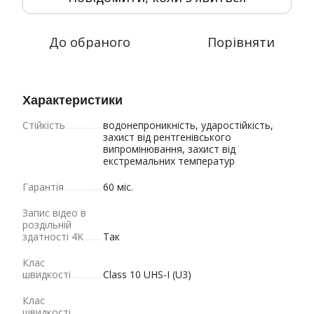
До обраного
Порівняти
Характеристики
Cтійкість
водонепроникність, ударостійкість,
захист від рентгенівського
випромінювання, захист від
екстремальних температур
Гарантія
60 міс.
Запис відео в
роздільній
здатності 4K
Так
Клас
швидкості
Class 10 UHS-I (U3)
Клас
швидкості