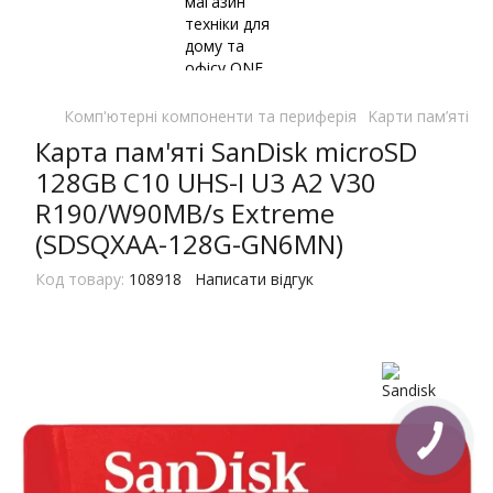
Комп'ютерні компоненти та периферія
Kарти пам’яті
K
Карта пам'яті SanDisk microSD
128GB C10 UHS-I U3 A2 V30
R190/W90MB/s Extreme
(SDSQXAA-128G-GN6MN)
Код товару:
108918
Написати відгук