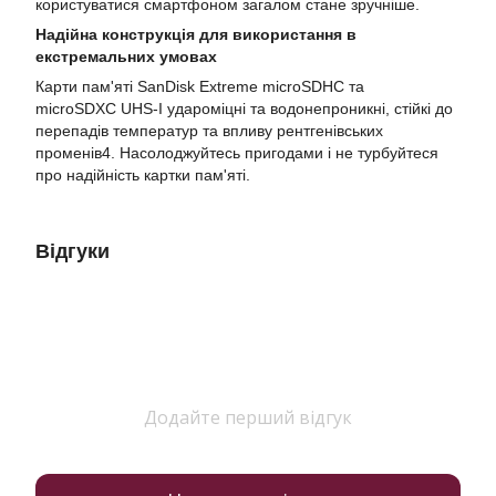
користуватися смартфоном загалом стане зручніше.
Надійна конструкція для використання в
екстремальних умовах
Карти пам'яті SanDisk Extreme microSDHC та
microSDXC UHS-I удароміцні та водонепроникні, стійкі до
перепадів температур та впливу рентгенівських
променів4. Насолоджуйтесь пригодами і не турбуйтеся
про надійність картки пам'яті.
Відгуки
Додайте перший відгук