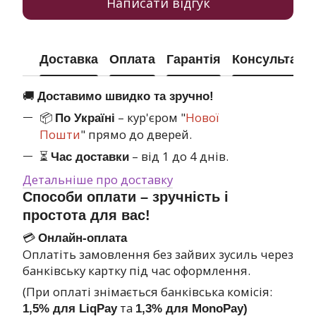
Написати відгук
Доставка
Оплата
Гарантія
Консультація
🚚
Доставимо швидко та зручно!
📦
– кур'єром "
Нової
По Україні
Пошти
" прямо до дверей.
⏳
– від 1 до 4 днів.
Час доставки
Детальніше про доставку
Способи оплати – зручність і
простота для вас!
💳
Онлайн-оплата
Оплатіть замовлення без зайвих зусиль через
банківську картку під час оформлення.
(При оплаті знімається банківська комісія:
та
1,5% для LiqPay
1,3% для MonoPay)