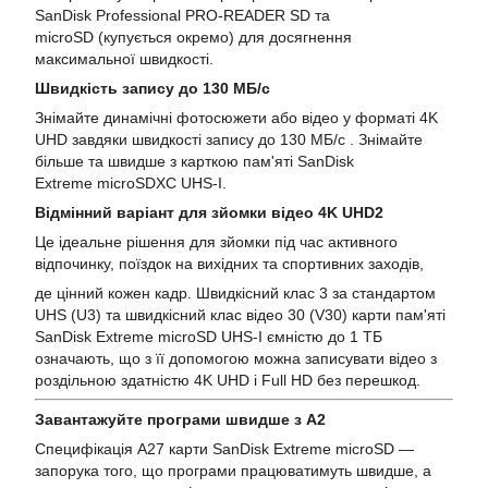
SanDisk Professional PRO-READER SD та
microSD (купується окремо
) для досягнення
максимальної швидкості.
Швидкість запису до 130 МБ/с
Знімайте динамічні фотосюжети або відео у форматі 4K
UHD завдяки швидкості запису до 130 МБ/с . Знімайте
більше та швидше з карткою пам'яті SanDisk
Extreme microSDXC UHS-I.
Відмінний варіант для зйомки відео 4K UHD2
Це ідеальне рішення для зйомки під час активного
відпочинку, поїздок на вихідних та спортивних заходів,
де цінний кожен кадр. Швидкісний клас 3 за стандартом
UHS (U3) та швидкісний клас відео 30 (V30) карти пам'яті
SanDisk Extreme microSD UHS-I ємністю до 1 ТБ
означають, що з її допомогою можна записувати відео з
роздільною здатністю 4K UHD і Full HD без перешкод.
Завантажуйте програми швидше з A2
Специфікація A27 карти SanDisk Extreme microSD —
запорука того, що програми працюватимуть швидше, а