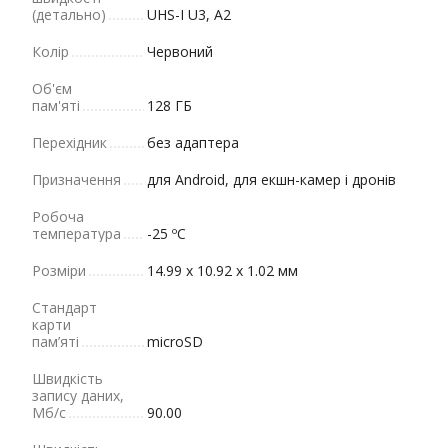
(детально)
UHS-I U3, A2
Колір
Червоний
Об'єм
пам'яті
128 ГБ
Перехідник
без адаптера
Призначення
для Android, для екшн-камер і дронів
Робоча
температура
-25 ºC
Розміри
14.99 x 10.92 x 1.02 мм
Стандарт
карти
пам’яті
microSD
Швидкість
запису даних,
Мб/с
90.00