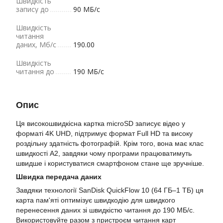
Швидкість
запису до
90 МБ/с
Швидкість
читання
даних, Мб/с
190.00
Швидкість
читання до
190 МБ/с
Опис
Ця високошвидкісна картка microSD записує відео у
форматі 4K UHD, підтримує формат Full HD та високу
роздільну здатність фотографій. Крім того, вона має клас
швидкості A2, завдяки чому програми працюватимуть
швидше і користуватися смартфоном стане ще зручніше.
Швидка передача даних
Завдяки технології SanDisk QuickFlow 10 (64 ГБ–1 ТБ) ця
карта пам'яті оптимізує швидкодію для швидкого
перенесення даних зі швидкістю читання до 190 МБ/с.
Використовуйте разом з пристроєм читання карт