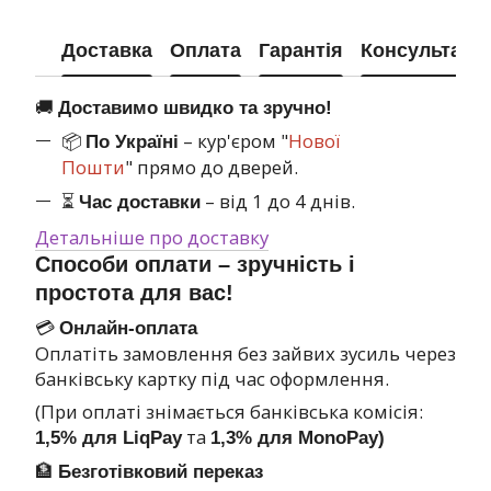
Доставка
Оплата
Гарантія
Консультація
🚚
Доставимо швидко та зручно!
📦
– кур'єром "
Нової
По Україні
Пошти
" прямо до дверей.
⏳
– від 1 до 4 днів.
Час доставки
Детальніше про доставку
Способи оплати – зручність і
простота для вас!
💳
Онлайн-оплата
Оплатіть замовлення без зайвих зусиль через
банківську картку під час оформлення.
(При оплаті знімається банківська комісія:
та
1,5% для LiqPay
1,3% для MonoPay)
🏦
Безготівковий переказ