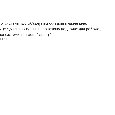
ї системи, що об’єднує всі складові в єдине ціле.
 це сучасна актуальна пропозиція водночас для робочої,
ї системи та ігрової станції.
нтія