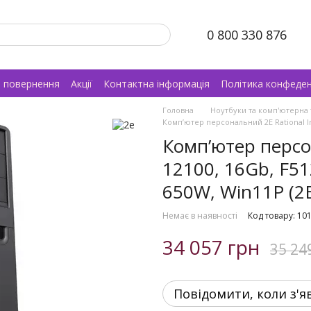
0 800 330 876
а повернення
Акції
Контактна інформація
Політика конфеден
Головна
Ноутбуки та комп'ютерна 
Комп’ютер персональний 2E Rational Int
Комп’ютер персон
12100, 16Gb, F5
650W, Win11P (2
Немає в наявності
Код товару: 10
34 057 грн
35 24
Повідомити, коли з'я