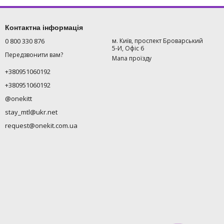
Контактна інформація
0 800 330 876
м. Київ, проспект Броварський
5-И, Офіс 6
Передзвонити вам?
Мапа проїзду
+380951060192
+380951060192
@onekitt
stay_mtl@ukr.net
request@onekit.com.ua