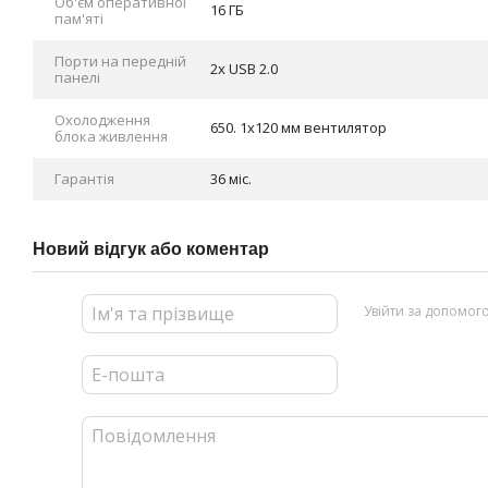
Об'єм оперативної
16 ГБ
пам'яті
Порти на передній
2x USB 2.0
панелі
Охолодження
650. 1x120 мм вентилятор
блока живлення
Гарантія
36 міс.
Новий відгук або коментар
Увійти за допомог