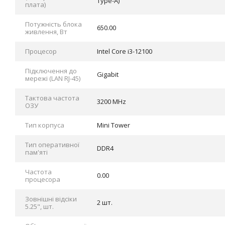
Type-A)
плата)
Потужність блока
650.00
живлення, Вт
Процесор
Intel Core i3-12100
Підключення до
Gigabit
мережі (LAN RJ-45)
Тактова частота
3200 MHz
ОЗУ
Тип корпуса
Mini Tower
Тип оперативної
DDR4
пам'яті
Частота
0.00
процесора
Зовнішні відсіки
2 шт.
5.25", шт.