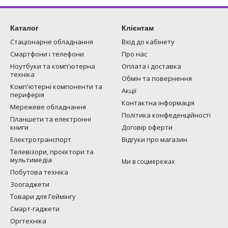
Каталог
Клієнтам
Стаціонарне обладнання
Вхід до кабінету
Смартфони і телефони
Про нас
Ноутбуки та комп'ютерна
Оплата і доставка
техніка
Обмін та повернення
Комп'ютерні компоненти та
Акції
периферія
Контактна інформація
Мережеве обладнання
Політика конфеденційності
Планшети та електронні
книги
Договір оферти
Електротранспорт
Відгуки про магазин
Телевізори, проєктори та
мультимедіа
Ми в соцмережах
Побутова техніка
Зоогаджети
Товари для Геймінгу
Смарт-гаджети
Оргтехніка