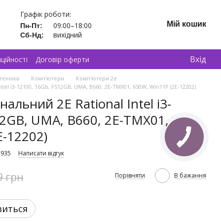
Графік роботи:
Мій кошик
09:00–18:00
Пн-Пт:
вихідний
Сб-Нд:
Вхід
ційності
Договір оферти
техніка
Комп'ютери
Комп'ютери 2e
el i3-12100, 16Gb, F512GB, UMA, B660, 2E-TMX01, 650W, Win11P (2E-12202)
альний 2E Rational Intel i3-
12GB, UMA, B660, 2E-TMX01,
E-12202)
1935
Написати відгук
9 грн
Порівняти
В бажання
виться