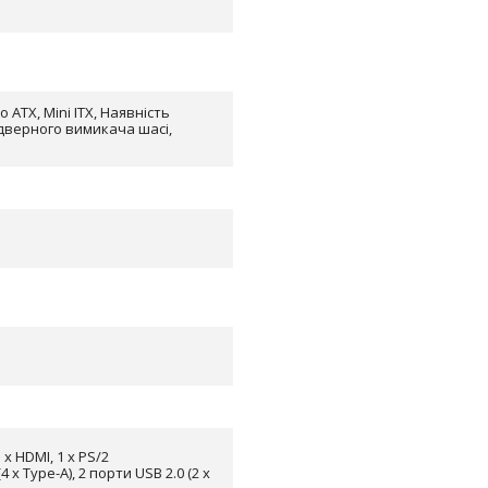
 ATX, Mini ITX, Наявність
 дверного вимикача шасі,
 1 x HDMI, 1 x PS/2
 x Type-A), 2 порти USB 2.0 (2 x