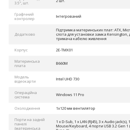
2 шт.
3.5", шт.
Графічний
Інтегрований
контролер
Підтримка материнських плат: ATX, Micro
Додатково
слота для установки замка Kensington,
тримача кабелю живлення
Корпус
2E-TMX01
Материнська
B660M
плата
Модель
Intel UHD 730
відеокарти
Операційна
Windows 11 Pro
система
Охолодження
1x120 мм вентилятор
Порти на задній
1 x D-Sub, 1 x LAN (RJ45), 3 x Audio jack(s),
панелі
Mouse/Keyboard, 4 порти USB 3.2 Gen 1 (4
(материнська