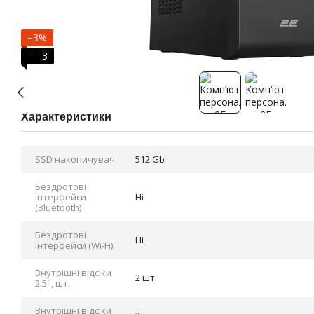
−3%
3
Характеристики
SSD накопичувач
512 Gb
Бездротові
інтерфейси
Ні
(Bluetooth)
Бездротові
Ні
інтерфейси (Wi-Fi)
Внутрішні відсіки
2 шт.
2.5", шт.
Внутрішні відсіки