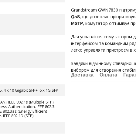
Grandstream GWN7830 підтри
, що дозволяє пріоритизув
QoS
, комутатор оптимізує п
MSTP
Для управління комутатором до
інтерфейсом та командним ряд
легко управляти пристроєм в 
Завдяки відмінному співвідно
вибором для створення стабіл
Доставка
Оплата
Гара
5. 4 x 10 Gigabit SFP+. 6 x 1G SFP
AN). IEEE 802.1s (Multiple STP).
cess Authentication. IEEE 802.3.
E 802.3az (Energy Efficient
z. IEEE 802.1D (STP)