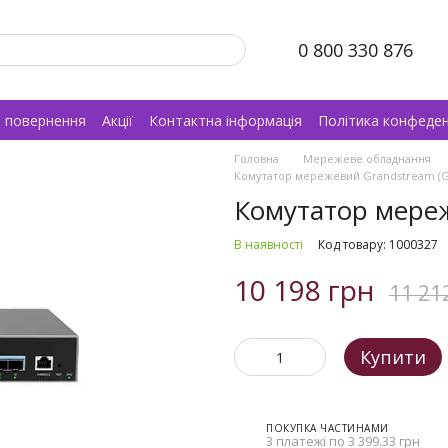
0 800 330 876
а повернення
Акції
Контактна інформація
Політика конфеден
Головна
Мережеве обладнання
Комутатор мережевий Grandstream (
Комутатор мере
В наявності
Код товару: 1000327
10 198 грн
11 21
Купити
ПОКУПКА ЧАСТИНАМИ
3 платежі по 3 399.33 грн