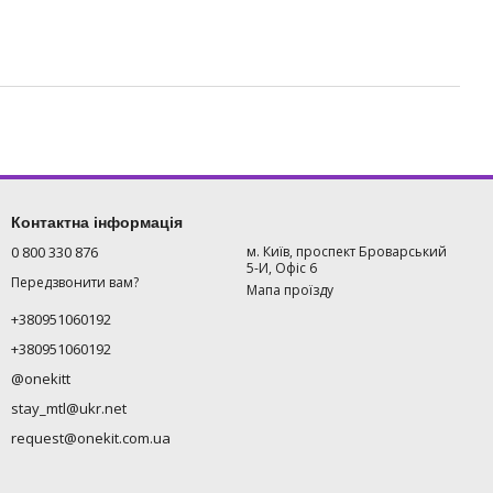
Контактна інформація
0 800 330 876
м. Київ, проспект Броварський
5-И, Офіс 6
Передзвонити вам?
Мапа проїзду
+380951060192
+380951060192
@onekitt
stay_mtl@ukr.net
request@onekit.com.ua