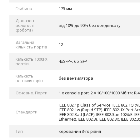
Глибина
175 мм
Діапазон
вологості
від 10% до 90% без конденсату
(робота)
Загальна
12
кількість портів
Кількість 1000FX
4хSFP+. 6 х SFP
портів
Кількість
без вентилятора
вентиляторів
Основне. Порти
1 х console port. 2 × 10/100/1000 Мбіт/с RJ4
IEEE 802.1p Class of Service. IEEE 802.1Q (VL
IEEE 802.1w (Rapid STP). IEEE 802.1X Port Ac
Стандарти
IEEE 802.3ad (LACP). IEEE 802.3ae 10GbE. IEE
Ethernet). IEEE 802.3i. IEEE 802.3x. IEEE 802.3
Тип
керований 3-го рівня