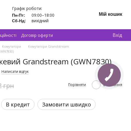
Графік роботи:
Мій кошик
09:00–18:00
Пн-Пт:
вихідний
Сб-Нд:
Вхід
ційності
Договір оферти
Комутатори
Комутатори Grandstream
GWN7830)
жевий Grandstream (GWN7830)
Написати відгук
2 грн
Порівняти
В бажання
В кредит
Замовити швидко