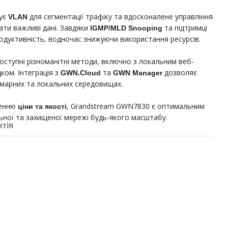
мує
для сегментації трафіку та вдосконалене управління
VLAN
ати важливі дані. Завдяки
та підтримці
IGMP/MLD Snooping
родуктивність, водночас знижуючи використання ресурсів.
ступні різноманітні методи, включно з локальним веб-
ком. Інтеграція з
та
дозволяє
GWN.Cloud
GWN Manager
хмарних та локальних середовищах.
шенню
, Grandstream GWN7830 є оптимальним
ціни та якості
ьної та захищеної мережі будь-якого масштабу.
нтія