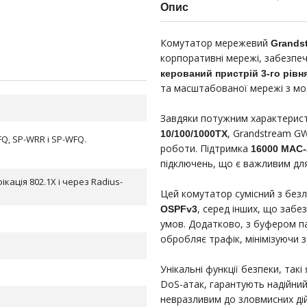
Опис
Комутатор мережевий
Grands
корпоративні мережі, забезпеч
керований пристрій 3-го рівн
та масштабованої мережі з мо
Завдяки потужним характерис
, Grandstream G
10/100/1000TX
FQ, SP-WRR і SP-WFQ.
роботи. Підтримка
16000 МАС-
підключень, що є важливим для
ікація 802.1X і через Radius-
Цей комутатор сумісний з без
, серед інших, що забе
OSPFv3
умов. Додатково, з буфером п
обробляє трафік, мінімізуючи з
Унікальні функції безпеки, такі
DoS-атак, гарантують надійни
невразливим до зловмисних дій