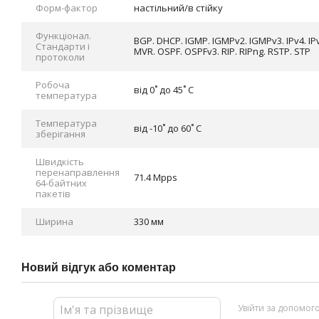
Форм-фактор
настільний/в стійку
Функціонал.
BGP. DHCP. IGMP. IGMPv2. IGMPv3. IPv4. IP
Стандарти і
MVR. OSPF. OSPFv3. RIP. RIPng. RSTP. STP
протоколи
Робоча
від 0˚ до 45˚ C
температура
Температура
від -10˚ до 60˚ C
зберігання
Швидкість
перенаправлення
71.4 Mpps
64-байтних
пакетів
Ширина
330 мм
Новий відгук або коментар
Увійти за допомог