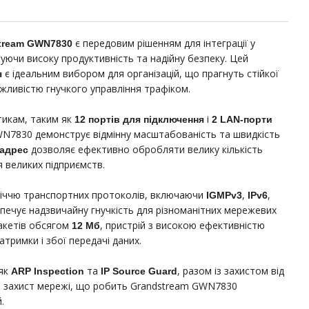
є передовим рішенням для інтеграції у
tream GWN7830
уючи високу продуктивність та надійну безпеку. Цей
є ідеальним вибором для організацій, що прагнуть стійкої
я
жливістю гнучкого управління трафіком.
тикам, таким як
і
12 портів для підключення
2 LAN-порти
WN7830 демонструє відмінну масштабованість та швидкість
дозволяє ефективно обробляти велику кількість
адрес
 великих підприємств.
ліччю транспортних протоколів, включаючи
,
,
IGMPv3
IPv6
зпечує надзвичайну гнучкість для різноманітних мережевих
акетів обсягом
, пристрій з високою ефективністю
12 Мб
атримки і збої передачі даних.
 як
та
, разом із захистом від
ARP Inspection
IP Source Guard
й захист мережі, що робить Grandstream GWN7830
.