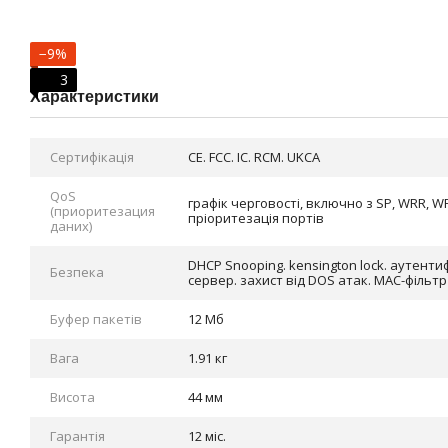
−9%
3
Характеристики
Cертифікація
CE. FCC. IC. RCM. UKCA
QoS
графік черговості, включно з SP, WRR, W
(приоритезация
пріоритезація портів
даних)
DHCP Snooping. kensington lock. аутентиф
Безпека
сервер. захист від DOS атак. МАС-фільтр
Буфер пакетів
12 Мб
Вага
1.91 кг
Висота
44 мм
Гарантія
12 міс.