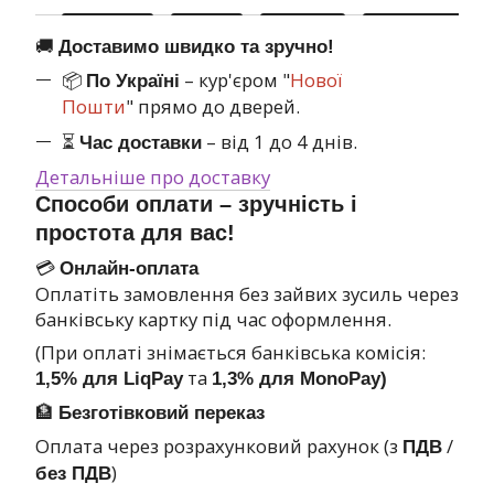
🚚
Доставимо швидко та зручно!
📦
– кур'єром "
Нової
По Україні
Пошти
" прямо до дверей.
⏳
– від 1 до 4 днів.
Час доставки
Детальніше про доставку
Способи оплати – зручність і
простота для вас!
💳
Онлайн-оплата
Оплатіть замовлення без зайвих зусиль через
банківську картку під час оформлення.
(При оплаті знімається банківська комісія:
та
1,5% для LiqPay
1,3% для MonoPay)
🏦
Безготівковий переказ
Оплата через розрахунковий рахунок (з
/
ПДВ
)
без ПДВ