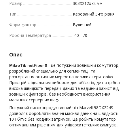
Розмір
303X212x72 мм
Тип
Керований 3-го рівня
Форм-фактор
Вуличний
Робоча температура
-40 - 70
Опис
- це потужний зовнішній комутатор,
MikroTik netFiber 9
розроблений спеціально для сегментації та
розгортання оптичних мереж на великих територіях.
Пристрій є ідеальним вибором для об'єктів, де потрібна
висока швидкість передачі даних та надійний захист від
зовнішніх факторів, без необхідності використання
масивних серверних шаф.
Потужний високопродуктивний чіп Marvell 98DX224S
дозволяє обробляти значні масиви даних на швидкості
10 Гбіт/с без жодних затримок. Це робить комутатор
оптимальним рішенням для університетських кампусів,