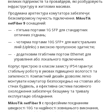
великих підприємств та провайдерів, які розбудовують
інфраструктуру в житлових масивах.
Продумана архітектура комутатора забезпечує
безкомпромісну гнучкість підключення.
MikroTik
оснащений:
netFiber 9
- п'ятьма портами 1G SFP для стандартних
оптичних з'єднань;
- чотирма портами 10G SFP+ для магістральних
ліній (Uplinks) з високою пропускною здатністю;
- додатковим гігабітним портом Ethernet для
управління або локального підключення.
Корпус пристрою із класом захисту IP54 гарантує
стабільну роботу в умовах підвищеної вологості та
запиленості. Компактний дизайн дозволяє легко
монтувати комутатор безпосередньо на стовпах або
стінах будівель, а ефективна система пасивного
охолодження забезпечує безшумну та тривалу
експлуатацію обладнання.
є професійним поєднанням
MikroTik netFiber 9
швидкості 10G та надійності зовнішнього виконання,