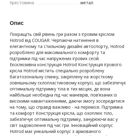
Хрестовина
метал
Опис
Покращіть свій рівень гри разом з ігровим кріслом
Hotrod від COUGAR. Черпаючи натхнення в
елегантному та стильному дизайні автоспорту, Hotrod
розроблено для максимального комфорту та
підтримки під час напружених ігрових сесій.
Ексклюзивна конструкція Hotrod Конструкція ігрового
крісла Hotrod містить спеціально розроблену
багатозональну спинку, закріплену на жорсткому
зовнішньому склопластиковому корпусі, що забезпечує
оптимальну підтримку тіла в тих місцях, де вона
найбільше необхідна під час маневрів, пов’язаних із
високими навантаженнями, даючи змогу зосередитися
на тому, що справді важливо - на перемозі. Підтримка
та комфорт Конструкція крісла, що охоплює тіло,
забезпечує оптимальну підтримку, занурюючи вас у
світ задоволення під час гри. Інноваційний корпус
Hotrod має унікальний корпус з армованого