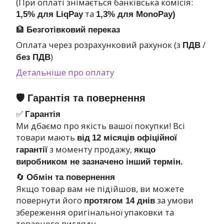
(При оплаті знімається банківська комісія:
та
1,5% для LiqPay
1,3% для MonoPay)
🏦
Безготівковий переказ
Оплата через розрахунковий рахунок (з
/
ПДВ
)
без ПДВ
Детальніше про оплату
🛡 Гарантія та повернення
✅
Гарантія
Ми дбаємо про якість вашої покупки! Всі
товари мають
від
12 місяців офіційної
з моменту продажу,
гарантії
якщо
виробником не зазначено інший термін.
🔄
Обмін та повернення
Якщо товар вам не підійшов, ви можете
повернути його
за умови
протягом 14 днів
збереження оригінальної упаковки та
товарного вигляду.