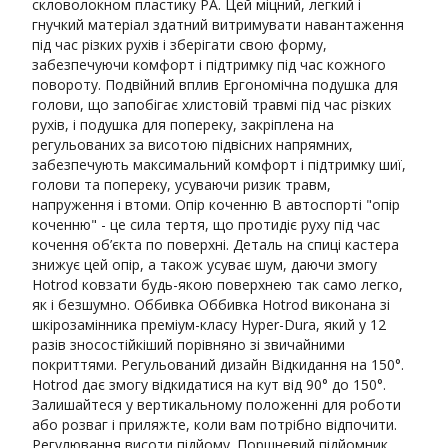
скловолокном пластику PA. Цей міцний, легкий і
гнучкий матеріал здатний витримувати навантаження
під час різких рухів і зберігати свою форму,
забезпечуючи комфорт і підтримку під час кожного
повороту. Подвійний вплив Ергономічна подушка для
голови, що запобігає хлистовій травмі під час різких
рухів, і подушка для попереку, закріплена на
регульованих за висотою підвісних напрямних,
забезпечують максимальний комфорт і підтримку шиї,
голови та попереку, усуваючи ризик травм,
напруження і втоми. Опір коченню В автоспорті "опір
коченню" - це сила тертя, що протидіє руху під час
кочення об’єкта по поверхні. Деталь на спиці кастера
знижує цей опір, а також усуває шум, даючи змогу
Hotrod ковзати будь-якою поверхнею так само легко,
як і безшумно. Оббивка Оббивка Hotrod виконана зі
шкірозамінника преміум-класу Hyper-Dura, який у 12
разів зносостійкіший порівняно зі звичайними
покриттями. Регульований дизайн Відкидання на 150°.
Hotrod дає змогу відкидатися на кут від 90° до 150°.
Залишайтеся у вертикальному положенні для роботи
або розваг і приляжте, коли вам потрібно відпочити.
Регулювання висоти підйому. Поршневий підйомник