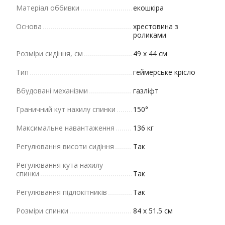
Матеріал оббивки
екошкіра
Основа
хрестовина з
роликами
Розміри сидіння, см
49 х 44 см
Тип
геймерське крісло
Вбудовані механізми
газліфт
Граничний кут нахилу спинки
150°
Максимальне навантаження
136 кг
Регулювання висоти сидіння
Так
Регулювання кута нахилу
спинки
Так
Регулювання підлокітників
Так
Розміри спинки
84 х 51.5 см