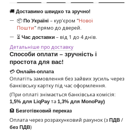
🚚
Доставимо швидко та зручно!
📦
– кур'єром "
Нової
По Україні
Пошти
" прямо до дверей.
⏳
– від 1 до 4 днів.
Час доставки
Детальніше про доставку
Способи оплати – зручність і
простота для вас!
💳
Онлайн-оплата
Оплатіть замовлення без зайвих зусиль через
банківську картку під час оформлення.
(При оплаті знімається банківська комісія:
та
1,5% для LiqPay
1,3% для MonoPay)
🏦
Безготівковий переказ
Оплата через розрахунковий рахунок (з
/
ПДВ
)
без ПДВ