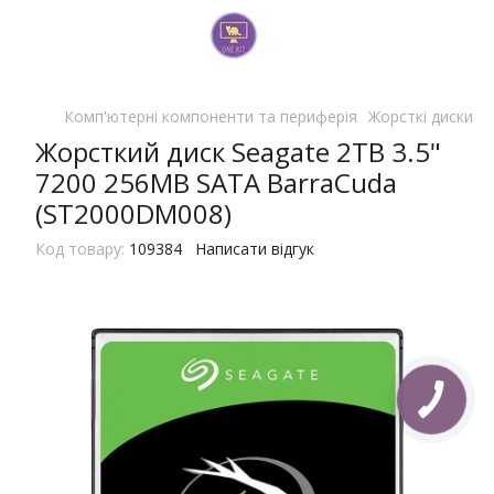
Комп'ютерні компоненти та периферія
Жорсткі диски (
Жорсткий диск Seagate 2TB 3.5"
7200 256MB SATA BarraСuda
(ST2000DM008)
Код товару:
109384
Написати відгук