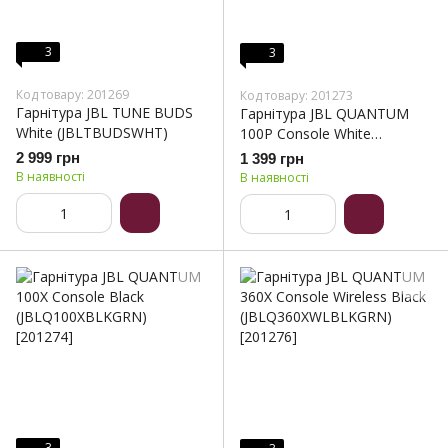
3
3
Код товару: 201269
Код товару: 201273
Гарнітура JBL TUNE BUDS
Гарнітура JBL QUANTUM
White (JBLTBUDSWHT)
100P Console White
(JBLQ100PWHTBLU)
2 999 грн
1 399 грн
В наявності
В наявності
3