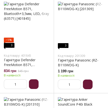
−1%
3
3
Код товару: 401845
Код товару: 201309
Гарнітура Defender
Гарнітура Panasonic (RZ-
FreeMotion B571,
B110WDG-K)
Bluetooth+3,5мм, LED, Gray
834 грн
845 грн
1 199 грн
(63571)
В наявності
В наявності