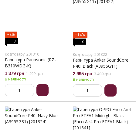
−8%
−14%
3
3
Код товару: 201310
Код товару: 201322
Гарнітура Panasonic (RZ-
Гарнітура Anker SoundСore
B310WDG-K)
P40i Black (A3955G11)
1 379 грн
1 499 грн
2 995 грн
3 499 грн
В наявності
В наявності