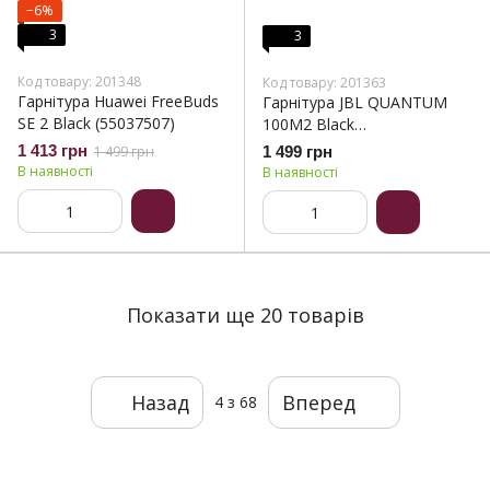
−6%
3
3
Код товару: 201348
Код товару: 201363
Гарнітура Huawei FreeBuds
Гарнітура JBL QUANTUM
SE 2 Black (55037507)
100M2 Black
(JBLQTUM100M2BLK)
1 413 грн
1 499 грн
1 499 грн
В наявності
В наявності
Показати ще 20 товарів
Назад
Вперед
4
з 68