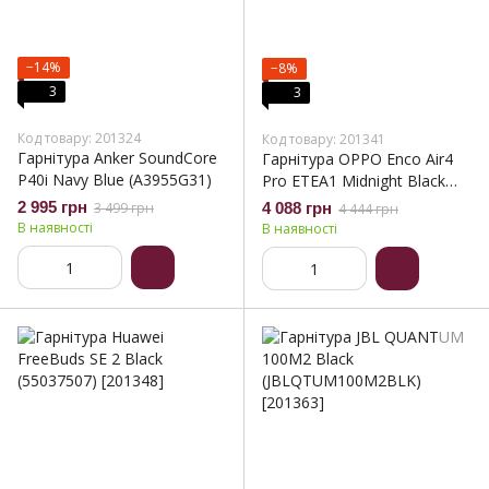
−14%
−8%
3
3
Код товару: 201324
Код товару: 201341
Гарнітура Anker SoundСore
Гарнітура OPPO Enco Air4
P40i Navy Blue (A3955G31)
Pro ETEA1 Midnight Black
(Enco Air4 Pro ETEA1 Black)
2 995 грн
3 499 грн
4 088 грн
4 444 грн
В наявності
В наявності