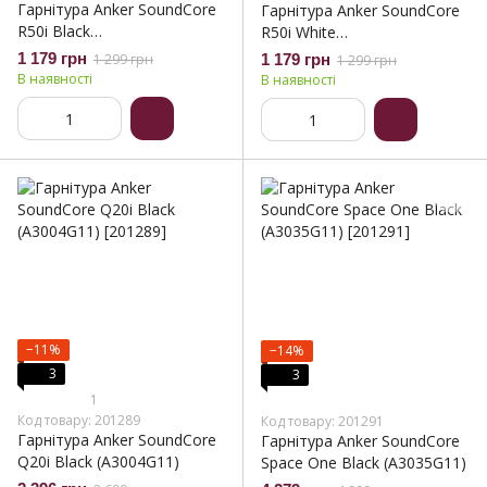
Гарнітура Anker SoundСore
Гарнітура Anker SoundСore
R50i Black
R50i White
(A3949G11/A3949G12)
(A3949G21/A3949G22)
1 179 грн
1 299 грн
1 179 грн
1 299 грн
В наявності
В наявності
−11%
−14%
3
3
1
Код товару: 201289
Код товару: 201291
Гарнітура Anker SoundСore
Гарнітура Anker SoundСore
Q20i Black (A3004G11)
Space One Black (A3035G11)