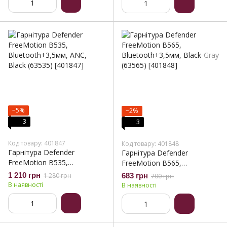
−5%
−2%
3
3
Код товару: 401847
Код товару: 401848
Гарнітура Defender
Гарнітура Defender
FreeMotion B535,
FreeMotion B565,
Bluetooth+3,5мм, ANC,
Bluetooth+3,5мм, Black-Gray
1 210 грн
1 280 грн
683 грн
700 грн
Black (63535)
(63565)
В наявності
В наявності