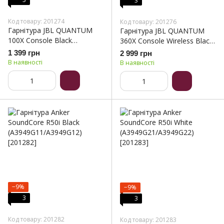
3
Код товару: 201274
Код товару: 201276
Гарнітура JBL QUANTUM
Гарнітура JBL QUANTUM
100X Console Black
360X Console Wireless Black
(JBLQ100XBLKGRN)
(JBLQ360XWLBLKGRN)
1 399 грн
2 999 грн
В наявності
В наявності
−9%
−9%
3
3
Код товару: 201282
Код товару: 201283