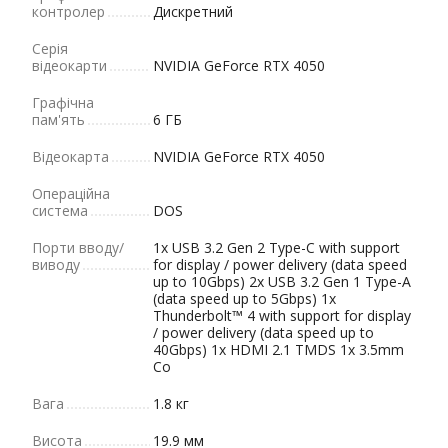
контролер
Дискретний
Серія
відеокарти
NVIDIA GeForce RTX 4050
Графічна
пам'ять
6 ГБ
Відеокарта
NVIDIA GeForce RTX 4050
Операційна
система
DOS
Порти вводу/
1x USB 3.2 Gen 2 Type-C with support
виводу
for display / power delivery (data speed
up to 10Gbps) 2x USB 3.2 Gen 1 Type-A
(data speed up to 5Gbps) 1x
Thunderbolt™ 4 with support for display
/ power delivery (data speed up to
40Gbps) 1x HDMI 2.1 TMDS 1x 3.5mm
Co
Вага
1.8 кг
Висота
19.9 мм