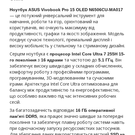
Ноутбук ASUS Vivobook Pro 15 OLED N6506CU-MA017
— це потужний універсальний інструмент для
навчання, роботи та ігор, орієнтований на
користувачів, які очікують максимуму від
продуктивності, графіки та якості зображення. Модель
поєднує сучасні технології, преміальний дисплей і
високу мобільність у стильному та стриманому дизайні.
Серцем ноутбука є
процесор Intel Core Ultra 7 255H 15-
з
та частотою до
. Він
го покоління
16 ядрами
5.1 ГГц
забезпечує високу швидкодію у складних обчисленнях,
комфортну роботу з професійними програмами,
програмуванням, 3D-моделюванням та сучасними
іграми. Архітектура Intel Core Ultra оптимізована для
балансу між продуктивністю та енергоефективністю,
що особливо важливо під час інтенсивних робочих
сесій.
За багатозадачність відповідає
16 ГБ оперативної
, яка працює значно швидше за попередні
пам’яті DDR5
покоління та забезпечує плавну роботу системи навіть
при одночасному запуску ресурсомістких застосунків.
Для зберігання даних використовується місткий
SSD на