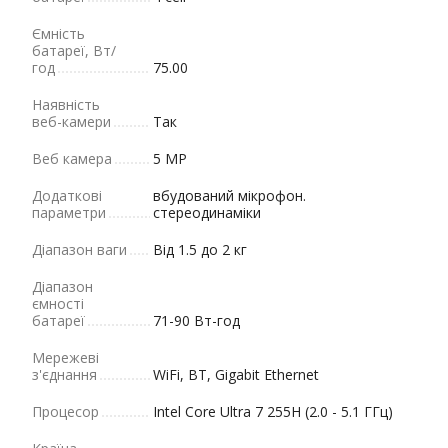
Ємність
батареї, Вт/
год
75.00
Наявність
веб-камери
Так
Веб камера
5 MP
Додаткові
вбудований мікрофон.
параметри
стереодинаміки
Діапазон ваги
Від 1.5 до 2 кг
Діапазон
ємності
батареї
71-90 Вт-год
Мережеві
з'єднання
WiFi, BT, Gigabit Ethernet
Процесор
Intel Core Ultra 7 255H (2.0 - 5.1 ГГц)