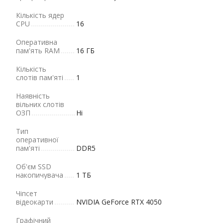
Кількість ядер
CPU
16
Оперативна
пам'ять RAM
16 ГБ
Кількість
слотів пам'яті
1
Наявність
вільних слотів
ОЗП
Ні
Тип
оперативної
пам'яті
DDR5
Об'єм SSD
накопичувача
1 ТБ
Чіпсет
відеокарти
NVIDIA GeForce RTX 4050
Графічний