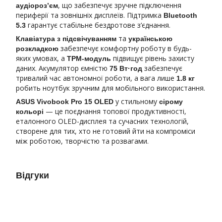
, що забезпечує зручне підключення
аудіороз’єм
периферії та зовнішніх дисплеїв. Підтримка
Bluetooth
гарантує стабільне бездротове з’єднання.
5.3
та
Клавіатура з підсвічуванням
українською
забезпечує комфортну роботу в будь-
розкладкою
яких умовах, а
підвищує рівень захисту
TPM-модуль
даних. Акумулятор ємністю
забезпечує
75 Вт·год
тривалий час автономної роботи, а вага лише
1.8 кг
робить ноутбук зручним для мобільного використання.
у стильному
ASUS Vivobook Pro 15 OLED
сірому
— це поєднання топової продуктивності,
кольорі
еталонного OLED-дисплея та сучасних технологій,
створене для тих, хто не готовий йти на компроміси
між роботою, творчістю та розвагами.
Відгуки