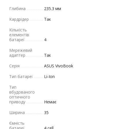
Глибина
235.3 мм
Кардрідер
Так
Кількість
елементів
батареї
4
Мережевий
адаптер
Так
Серія
ASUS VivoBook
Тип батареї
Li-Ion
Тип
вбудованого
оптичного
приводу
Немає
Ширина
35
Ємність
батареї
4 cell