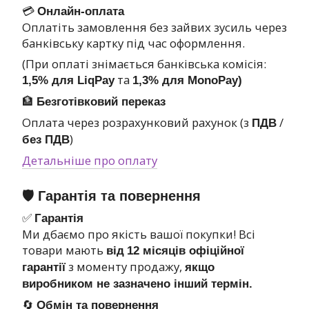
💳
Онлайн-оплата
Оплатіть замовлення без зайвих зусиль через
банківську картку під час оформлення.
(При оплаті знімається банківська комісія:
та
1,5% для LiqPay
1,3% для MonoPay)
🏦
Безготівковий переказ
Оплата через розрахунковий рахунок (з
/
ПДВ
)
без ПДВ
Детальніше про оплату
🛡 Гарантія та повернення
✅
Гарантія
Ми дбаємо про якість вашої покупки! Всі
товари мають
від
12 місяців офіційної
з моменту продажу,
гарантії
якщо
виробником не зазначено інший термін.
🔄
Обмін та повернення