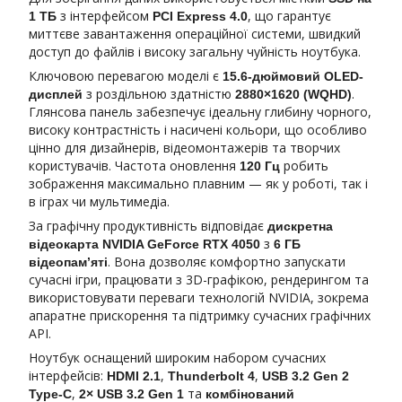
з інтерфейсом
, що гарантує
1 ТБ
PCI Express 4.0
миттєве завантаження операційної системи, швидкий
доступ до файлів і високу загальну чуйність ноутбука.
Ключовою перевагою моделі є
15.6-дюймовий OLED-
з роздільною здатністю
.
дисплей
2880×1620 (WQHD)
Глянсова панель забезпечує ідеальну глибину чорного,
високу контрастність і насичені кольори, що особливо
цінно для дизайнерів, відеомонтажерів та творчих
користувачів. Частота оновлення
робить
120 Гц
зображення максимально плавним — як у роботі, так і
в іграх чи мультимедіа.
За графічну продуктивність відповідає
дискретна
з
відеокарта NVIDIA GeForce RTX 4050
6 ГБ
. Вона дозволяє комфортно запускати
відеопам’яті
сучасні ігри, працювати з 3D-графікою, рендерингом та
використовувати переваги технологій NVIDIA, зокрема
апаратне прискорення та підтримку сучасних графічних
API.
Ноутбук оснащений широким набором сучасних
інтерфейсів:
,
,
HDMI 2.1
Thunderbolt 4
USB 3.2 Gen 2
,
та
Type-C
2× USB 3.2 Gen 1
комбінований