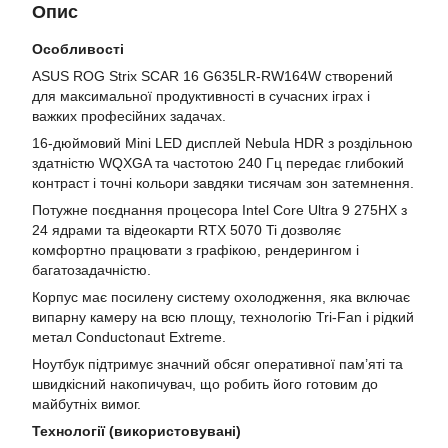
Опис
Особливості
ASUS ROG Strix SCAR 16 G635LR-RW164W створений
для максимальної продуктивності в сучасних іграх і
важких професійних задачах.
16-дюймовий Mini LED дисплей Nebula HDR з роздільною
здатністю WQXGA та частотою 240 Гц передає глибокий
контраст і точні кольори завдяки тисячам зон затемнення.
Потужне поєднання процесора Intel Core Ultra 9 275HX з
24 ядрами та відеокарти RTX 5070 Ti дозволяє
комфортно працювати з графікою, рендерингом і
багатозадачністю.
Корпус має посилену систему охолодження, яка включає
випарну камеру на всю площу, технологію Tri-Fan і рідкий
метал Conductonaut Extreme.
Ноутбук підтримує значний обсяг оперативної пам’яті та
швидкісний накопичувач, що робить його готовим до
майбутніх вимог.
Технології (використовувані)