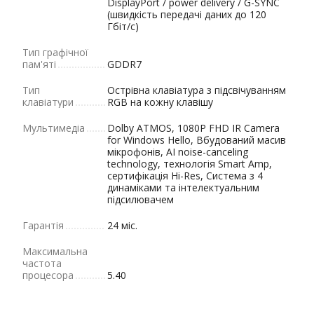
DisplayPort / power delivery / G-SYNC
(швидкість передачі даних до 120
Гбіт/с)
Тип графічної
пам'яті
GDDR7
Тип
Острівна клавіатура з підсвічуванням
клавіатури
RGB на кожну клавішу
Мультимедіа
Dolby ATMOS, 1080P FHD IR Camera
for Windows Hello, Вбудований масив
мікрофонів, AI noise-canceling
technology, технологія Smart Amp,
сертифікація Hi-Res, Система з 4
динаміками та інтелектуальним
підсилювачем
Гарантія
24 міс.
Максимальна
частота
процесора
5.40