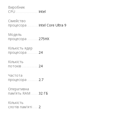
Виробник
CPU
Intel
Сімейство
процесора
Intel Core Ultra 9
Модель
процесора
275HX
Кількість ядер
процесора
24
Кількість
потоків
24
Частота
процесора
2.7
Оперативна
пам'ять RAM
32 ГБ
Кількість
слотів пам'яті
2