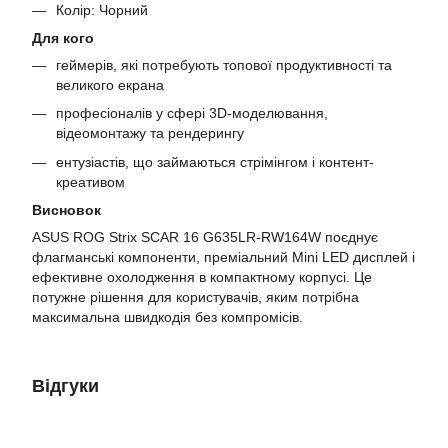
Колір: Чорний
Для кого
геймерів, які потребують топової продуктивності та
великого екрана
професіоналів у сфері 3D-моделювання,
відеомонтажу та рендерингу
ентузіастів, що займаються стрімінгом і контент-
креативом
Висновок
ASUS ROG Strix SCAR 16 G635LR-RW164W поєднує
флагманські компоненти, преміальний Mini LED дисплей і
ефективне охолодження в компактному корпусі. Це
потужне рішення для користувачів, яким потрібна
максимальна швидкодія без компромісів.
Відгуки