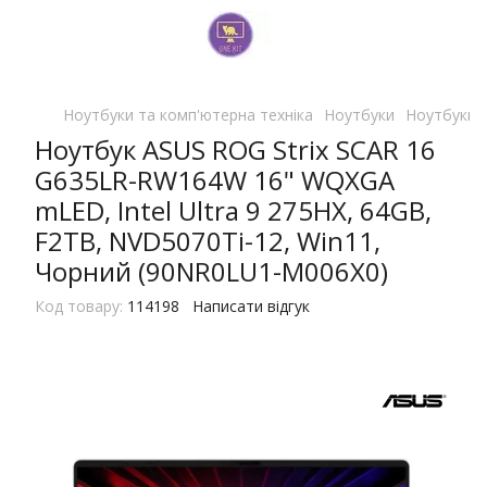
Ноутбуки та комп'ютерна техніка
Ноутбуки
Ноутбуки 
Ноутбук ASUS ROG Strix SCAR 16
G635LR-RW164W 16" WQXGA
mLED, Intel Ultra 9 275HX, 64GB,
F2TB, NVD5070Ti-12, Win11,
Чорний (90NR0LU1-M006X0)
Код товару:
114198
Написати відгук