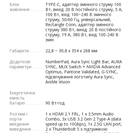
Блок
TYPE-C, адаптер змінного струму 100
живлення
Вт, вихід: 20 В постійного струму, 5 A,
100 Вт, вхід: 100~240 В змінного
струму, 50/60 Гц, універсальний,
Rectangle Conn, адаптер змінного
струму 380 Вт, вихід: 20 В постійного
струму, 19 А, 380 Вт, вхід: 100-240 В
змін
Габарити
22,8 ~ 30,8 x 354 x 268 мм
Додаткові
NumberPad, Aura Sync Light Bar, AURA
параметри
SYNC, MUX Switch + NVIDIA Advanced
Optimus, Pantone Validated, G-SYNC,
підсвічування логотипу Aura Sync,
AniMe Vision
Енергетична
ємність
батареї
90 Вт·год
Роз'єми і
1 x HDMI 2.1 FRL, 1 x 3.5mm Audio
порти
Combo, 3x USB 3.2 Gen 2 Type-A (data
введення-
speed up to 10Gbps), 1x 2.5G LAN port,
виведення
2 x Thunderbolt 5 з підтримкою