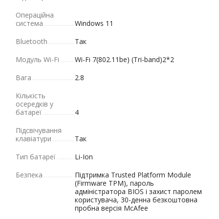
Операційна
система
Windows 11
Bluetooth
Так
Модуль Wi-Fi
Wi-Fi 7(802.11be) (Tri-band)2*2
Вага
2.8
Кількість
осередків у
батареї
4
Підсвічування
клавіатури
Так
Тип батареї
Li-Ion
Безпека
Підтримка Trusted Platform Module
(Firmware TPM), пароль
адміністратора BIOS і захист паролем
користувача, 30-денна безкоштовна
пробна версія McAfee