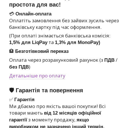
простота для вас!
💳
Онлайн-оплата
Оплатіть замовлення без зайвих зусиль через
банківську картку під час оформлення.
(При оплаті знімається банківська комісія:
та
1,5% для LiqPay
1,3% для MonoPay)
🏦
Безготівковий переказ
Оплата через розрахунковий рахунок (з
/
ПДВ
)
без ПДВ
Детальніше про оплату
🛡 Гарантія та повернення
✅
Гарантія
Ми дбаємо про якість вашої покупки! Всі
товари мають
від
12 місяців офіційної
з моменту продажу,
гарантії
якщо
виробником не зазначено інший термін.