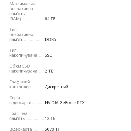
Максимальна
оперативна
пам'ять
(RAM)
64 ГБ
Тип
оперативної
пам'яті
DDR5
Тип
накопичувача
SSD
Об'єм SSD
накопичувача
2 ТБ
Графічний
контролер
Дискретний
Серія
відеокарти
NVIDIA GeForce RTX
Графічна
пам'ять
12 ГБ
Відеокарта
5070 Ti