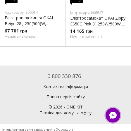
3
Код товару: 800014
Код товару: 806647
Електровелосипед OKAI
Електросамокат OKAI Zippy
Beige 28', 250(500)W,
ES50С Pink 8" 250W/500W,
14.4Ah, 100km, 25km\h,
5.2Ah, 20 km, 25 km/h, 10°,
67 701 грн
14 165 грн
NFC, App, 29kg (EB10)
13.5 kg (ES50C-P)
Немає в наявності
Немає в наявності
0 800 330 876
Контактна інформація
Повна версія сайту
©
2026
- ONE KIT
Техніка для дому та офісу
Інтернет-магазин створений з Хорошоп