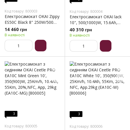
Код товару: 800003
Код товару: 800004
Електросамокат OKAI Zippy
Електросамокат OKAI lack
ES50С Black 8" 250W/500W,
10", 500(1000)W, 15.6Ah,
5.2Ah, 20 km, 25 km/h, 10°,
70km, 25km\h, 25%, NFC,
14 460 грн
40 310 грн
13.5 kg (ES50C-B)
App, 23kg (ES40-B)
В наявності
В наявності
3
3
Код товару: 800005
Код товару: 800006