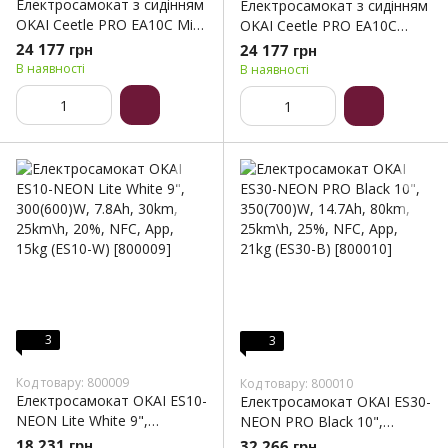
Електросамокат з сидінням
Електросамокат з сидінням
OKAI Ceetle PRO EA10C Mint
OKAI Ceetle PRO EA10C
Green 10', 350(900)W,
White 10', 350(900)W,
24 177 грн
24 177 грн
25Km/h, 10.4Ah, 55Km,
25Km/h, 10.4Ah, 55Km, 20%,
В наявності
В наявності
20%,NFC, App, 29kg (EA10C-
NFC, App.29kg (EA10C-W)
MG)
3
3
Код товару: 800009
Код товару: 800010
Електросамокат OKAI ES10-
Електросамокат OKAI ES30-
NEON Lite White 9",
NEON PRO Black 10",
300(600)W, 7.8Ah, 30km,
350(700)W, 14.7Ah, 80km,
18 231 грн
32 266 грн