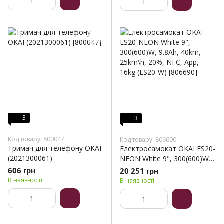
3
3
Код товару: 800047
Код товару: 806690
Тримач для телефону OKAI
Електросамокат OKAI ES20-
(2021300061)
NEON White 9", 300(600)W,
9.8Ah, 40km, 25km\h, 20%,
606 грн
20 251 грн
NFC, App, 16kg (ES20-W)
В наявності
В наявності