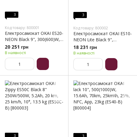
3
3
Код товару: 800001
Код товару: 800002
Електросамокат OKAI ES20-
Електросамокат OKAI ES10-
NEON Black 9", 300(600)W,
NEON Lite Black 9",
9.8Ah, 40km, 25km\h, 20%,
300(600)W, 7.8Ah, 30km,
20 251 грн
18 231 грн
NFC, App, 16kg (ES20-B)
25km\h, 20%, NFC, App,15kg
В наявності
В наявності
(ES10-B)
3
3