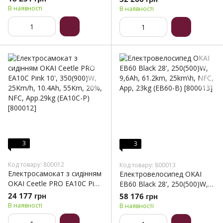
25km\h, 20%, NFC, App,
25km\h, 25%, NFC, App,
В наявності
В наявності
15kg (ES10-W)
21kg (ES30-B)
3
3
Код товару: 800012
Код товару: 800013
Електросамокат з сидінням
Електровелосипед OKAI
OKAI Ceetle PRO EA10C Pink
EB60 Black 28', 250(500)W,
10', 350(900)W, 25Km/h,
9,6Ah, 61.2km, 25km\h, NFC,
24 177 грн
58 176 грн
10.4Ah, 55Km, 20%, NFC,
App, 23kg (EB60-B)
В наявності
В наявності
App.29kg (EA10C-P)