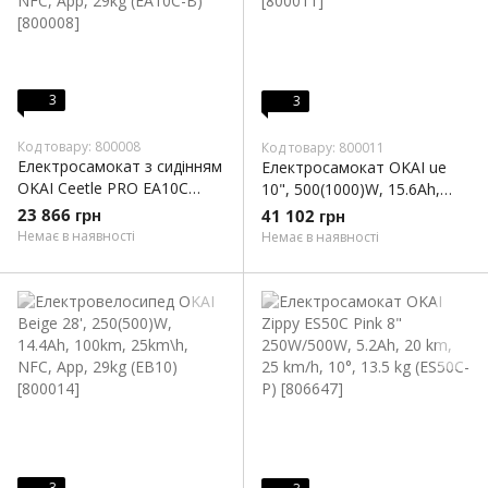
3
3
Код товару: 800008
Код товару: 800011
Електросамокат з сидінням
Електросамокат OKAI ue
OKAI Ceetle PRO EA10C
10", 500(1000)W, 15.6Ah,
Black 10', 350(900)W,
70km, 25km\h, 25%, NFC,
23 866 грн
41 102 грн
25Km/h, 10.4Ah, 55Km, 20%,
App, 23kg (ES40-BL)
Немає в наявності
Немає в наявності
NFC, App, 29kg (EA10C-B)
3