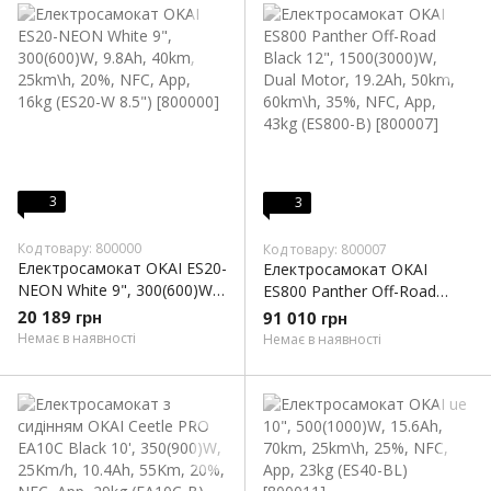
3
3
Код товару: 800000
Код товару: 800007
Електросамокат OKAI ES20-
Електросамокат OKAI
NEON White 9", 300(600)W,
ES800 Panther Off-Road
9.8Ah, 40km, 25km\h, 20%,
Black 12", 1500(3000)W,
20 189 грн
91 010 грн
NFC, App, 16kg (ES20-W
Dual Motor, 19.2Ah, 50km,
Немає в наявності
Немає в наявності
8.5")
60km\h, 35%, NFC, App,
43kg (ES800-B)