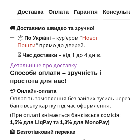
Доставка
Оплата
Гарантія
Консультація
🚚
Доставимо швидко та зручно!
📦
– кур'єром "
Нової
По Україні
Пошти
" прямо до дверей.
⏳
– від 1 до 4 днів.
Час доставки
Детальніше про доставку
Способи оплати – зручність і
простота для вас!
💳
Онлайн-оплата
Оплатіть замовлення без зайвих зусиль через
банківську картку під час оформлення.
(При оплаті знімається банківська комісія:
та
1,5% для LiqPay
1,3% для MonoPay)
🏦
Безготівковий переказ