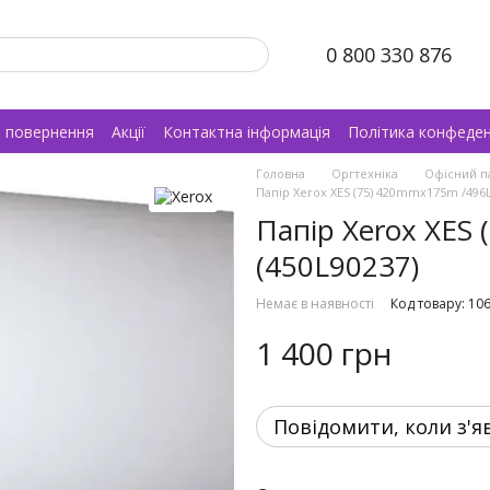
0 800 330 876
а повернення
Акції
Контактна інформація
Політика конфеден
Головна
Оргтехніка
Офісний п
Папір Xerox XES (75) 420mmx175m /496L
Папір Xerox XES
(450L90237)
Немає в наявності
Код товару: 10
1 400 грн
Повідомити, коли з'я