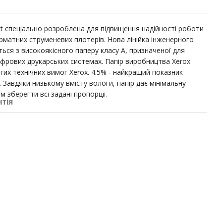
ect спеціально розроблена для підвищення надійності роботи
матних струменевих плотерів. Нова лінійка інженерного
ться з високоякісного паперу класу А, призначеної для
ифрових друкарських системах. Папір виробництва Xerox
гих технічних вимог Xerox. 4.5% - найкращий показник
 Завдяки низькому вмісту вологи, папір дає мінімальну
 зберегти всі задані пропорції.
нтія