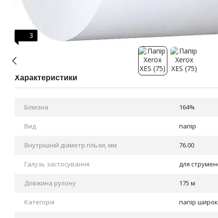
3
Характеристики
Білизна
164%
Вид
папір
Внутрішній діаметр гільзи, мм
76.00
Галузь застосування
для струмен
Довжина рулону
175 м
Категорія
папір широ