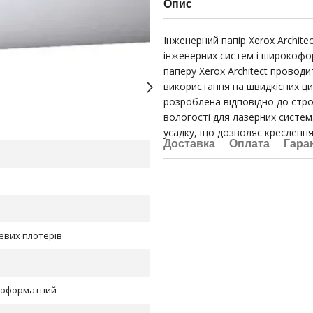
Опис
Інженерний папір Xerox Archit
інженерних систем і широкофор
паперу Xerox Architect проводи
використання на швидкісних ц
розроблена відповідно до стро
вологості для лазерних систем.
усадку, що дозволяє кресленням
Доставка
Оплата
Гара
евих плотерів
коформатний