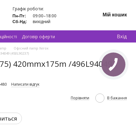
Графік роботи:
Мій кошик
09:00–18:00
Пн-Пт:
вихідний
Сб-Нд:
Вхід
ційності
Договір оферти
апір
Офісний папір Xerox
94049 (450L90237)
 (75) 420mmx175m /496L94049
6480
Написати відгук
Порівняти
В бажання
виться