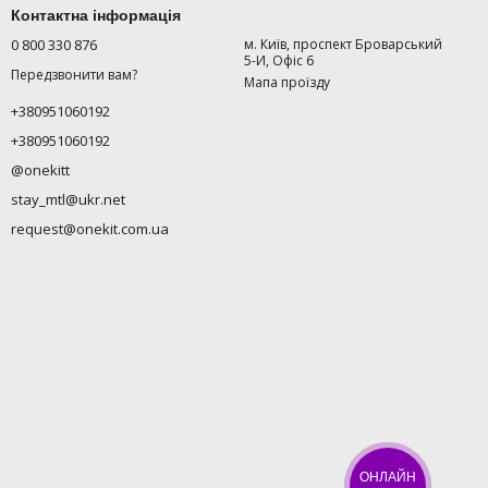
Контактна інформація
0 800 330 876
м. Київ, проспект Броварський
5-И, Офіс 6
Передзвонити вам?
Мапа проїзду
+380951060192
+380951060192
@onekitt
stay_mtl@ukr.net
request@onekit.com.ua
ОНЛАЙН