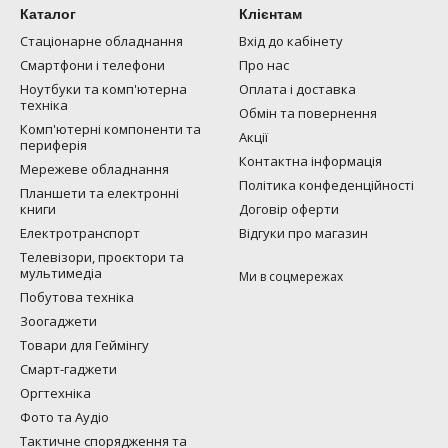
Каталог
Клієнтам
Стаціонарне обладнання
Вхід до кабінету
Смартфони і телефони
Про нас
Ноутбуки та комп'ютерна
Оплата і доставка
техніка
Обмін та повернення
Комп'ютерні компоненти та
Акції
периферія
Контактна інформація
Мережеве обладнання
Політика конфеденційності
Планшети та електронні
книги
Договір оферти
Електротранспорт
Відгуки про магазин
Телевізори, проєктори та
мультимедіа
Ми в соцмережах
Побутова техніка
Зоогаджети
Товари для Геймінгу
Смарт-гаджети
Оргтехніка
Фото та Аудіо
Тактичне спорядження та