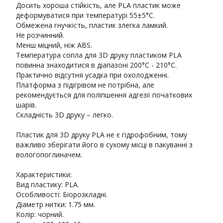
Досить хороша стійкість, але PLA пластик може
деформуватися при температурі 55±5°С.
Обмежена гнучкість, пластик злегка ламкий.
Не розчинний.
Менш міцний, ніж ABS.
Температура сопла для 3D друку пластиком PLA
повинна знаходитися в діапазоні 200°C - 210°C.
Практично відсутня усадка при охолодженні.
Платформа з підігрівом не потрібна, але
рекомендується для поліпшення адгезії початкових
шарів.
Складність 3D друку – легко.
Пластик для 3D друку PLA не є гідрофобним, тому
важливо зберігати його в сухому місці в пакуванні з
вологопоглиначем.
Характеристики:
Вид пластику: PLA.
Особливості: Біорозкладні.
Діаметр нитки: 1.75 мм.
Колір: чорний.