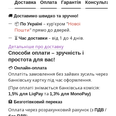
Доставка
Оплата
Гарантія
Консультація
🚚
Доставимо швидко та зручно!
📦
– кур'єром "
Нової
По Україні
Пошти
" прямо до дверей.
⏳
– від 1 до 4 днів.
Час доставки
Детальніше про доставку
Способи оплати – зручність і
простота для вас!
💳
Онлайн-оплата
Оплатіть замовлення без зайвих зусиль через
банківську картку під час оформлення.
(При оплаті знімається банківська комісія:
та
1,5% для LiqPay
1,3% для MonoPay)
🏦
Безготівковий переказ
Оплата через розрахунковий рахунок (з
/
ПДВ
)