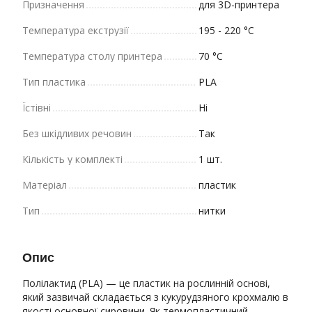
Призначення
для 3D-принтера
Температура екструзії
195 - 220 °C
Температура столу принтера
70 °C
Тип пластика
PLA
Їстівні
Ні
Без шкідливих речовин
Так
Кількість у комплекті
1 шт.
Матеріал
пластик
Тип
нитки
Опис
Полілактид (PLA) — це пластик на рослинній основі,
який зазвичай складається з кукурудзяного крохмалю в
якості основної сировини. Як термопластичний