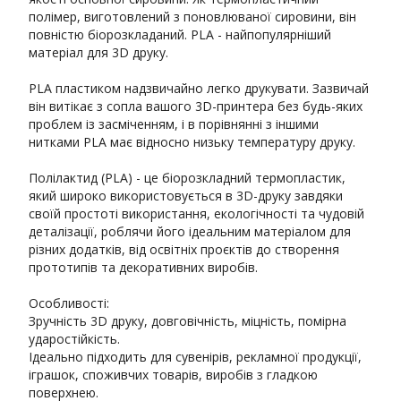
полімер, виготовлений з поновлюваної сировини, він
повністю біорозкладаний. PLA - найпопулярніший
матеріал для 3D друку.
PLA пластиком надзвичайно легко друкувати. Зазвичай
він витікає з сопла вашого 3D-принтера без будь-яких
проблем із засміченням, і в порівнянні з іншими
нитками PLA має відносно низьку температуру друку.
Полілактид (PLA) - це біорозкладний термопластик,
який широко використовується в 3D-друку завдяки
своїй простоті використання, екологічності та чудовій
деталізації, роблячи його ідеальним матеріалом для
різних додатків, від освітніх проєктів до створення
прототипів та декоративних виробів.
Особливості:
Зручність 3D друку, довговічність, міцність, помірна
ударостійкість.
Ідеально підходить для сувенірів, рекламної продукції,
іграшок, споживчих товарів, виробів з гладкою
поверхнею.