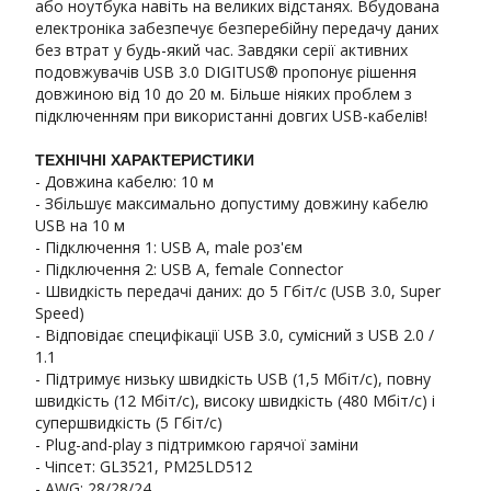
або ноутбука навіть на великих відстанях. Вбудована
електроніка забезпечує безперебійну передачу даних
без втрат у будь-який час. Завдяки серії активних
подовжувачів USB 3.0 DIGITUS® пропонує рішення
довжиною від 10 до 20 м. Більше ніяких проблем з
підключенням при використанні довгих USB-кабелів!
ТЕХНІЧНІ ХАРАКТЕРИСТИКИ
- Довжина кабелю: 10 м
- Збільшує максимально допустиму довжину кабелю
USB на 10 м
- Підключення 1: USB A, male роз'єм
- Підключення 2: USB A, female Connector
- Швидкість передачі даних: до 5 Гбіт/с (USB 3.0, Super
Speed)
- Відповідає специфікації USB 3.0, сумісний з USB 2.0 /
1.1
- Підтримує низьку швидкість USB (1,5 Мбіт/с), повну
швидкість (12 Мбіт/с), високу швидкість (480 Мбіт/с) і
супершвидкість (5 Гбіт/с)
- Plug-and-play з підтримкою гарячої заміни
- Чіпсет: GL3521, PM25LD512
- AWG: 28/28/24