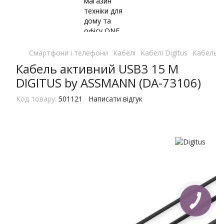
Смартфони і телефони
Кабелі
Кабелі Digitus
Кабель а
Кабель активний USB3 15 M
DIGITUS by ASSMANN (DA-73106)
Код товару:
501121
Написати відгук