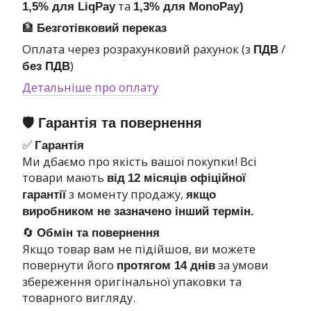
та
1,5% для LiqPay
1,3% для MonoPay)
🏦
Безготівковий переказ
Оплата через розрахунковий рахунок (з
/
ПДВ
)
без ПДВ
Детальніше про оплату
🛡 Гарантія та повернення
✅
Гарантія
Ми дбаємо про якість вашої покупки! Всі
товари мають
від
12 місяців офіційної
з моменту продажу,
гарантії
якщо
виробником не зазначено інший термін.
🔄
Обмін та повернення
Якщо товар вам не підійшов, ви можете
повернути його
за умови
протягом 14 днів
збереження оригінальної упаковки та
товарного вигляду.