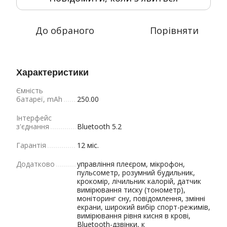
До обраного
Порівняти
Характеристики
Ємність
батареї, mAh
250.00
Інтерфейс
з'єднання
Bluetooth 5.2
Гарантія
12 міс.
Додатково
управління плеєром, мікрофон,
пульсометр, розумний будильник,
крокомір, лічильник калорій, датчик
вимірювання тиску (тонометр),
моніторинг сну, повідомлення, змінні
екрани, широкий вибір спорт-режимів,
вимірювання рівня кисня в крові,
Bluetooth-дзвінки, к