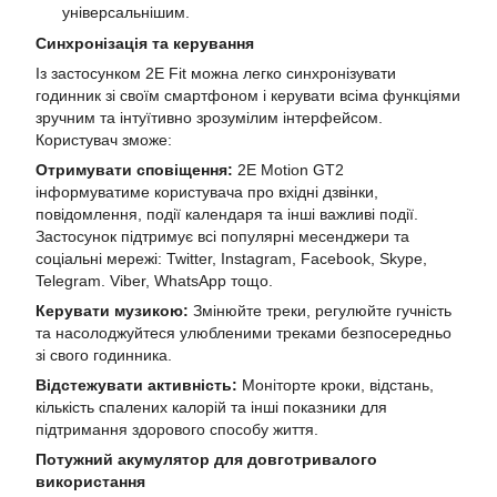
універсальнішим.
Синхронізація та керування
Із застосунком 2E Fit можна легко синхронізувати
годинник зі своїм смартфоном і керувати всіма функціями
зручним та інтуїтивно зрозумілим інтерфейсом.
Користувач зможе:
Отримувати сповіщення:
2E Motion GT2
інформуватиме користувача про вхідні дзвінки,
повідомлення, події календаря та інші важливі події.
Застосунок підтримує всі популярні месенджери та
соціальні мережі: Twitter, Instagram, Facebook, Skype,
Telegram. Viber, WhatsApp тощо.
Керувати музикою:
Змінюйте треки, регулюйте гучність
та насолоджуйтеся улюбленими треками безпосередньо
зі свого годинника.
Відстежувати активність:
Моніторте кроки, відстань,
кількість спалених калорій та інші показники для
підтримання здорового способу життя.
Потужний акумулятор для довготривалого
використання