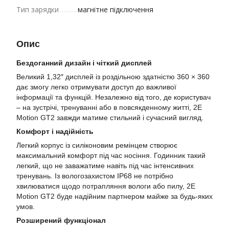
Тип зарядки
магнітне підключення
Опис
Бездоганний дизайн і чіткий дисплей
Великий 1,32″ дисплей із роздільною здатністю 360 × 360
дає змогу легко отримувати доступ до важливої
інформації та функцій. Незалежно від того, де користувач
– на зустрічі, тренуванні або в повсякденному житті, 2E
Motion GT2 завжди матиме стильний і сучасний вигляд.
Комфорт і надійність
Легкий корпус із силіконовим ремінцем створює
максимальний комфорт під час носіння. Годинник такий
легкий, що не заважатиме навіть під час інтенсивних
тренувань. Із вологозахистом IP68 не потрібно
хвилюватися щодо потрапляння вологи або пилу, 2E
Motion GT2 буде надійним партнером майже за будь-яких
умов.
Розширений функціонал