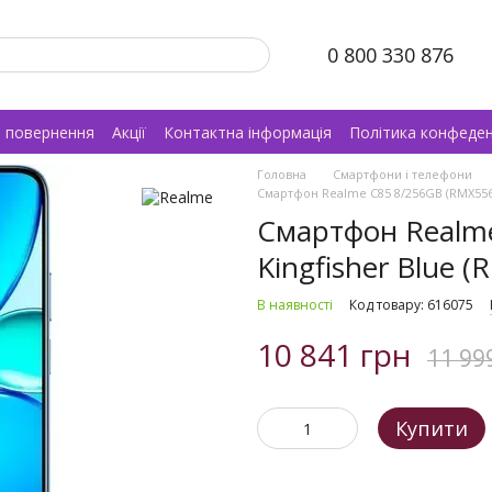
0 800 330 876
а повернення
Акції
Контактна інформація
Політика конфеден
Головна
Смартфони і телефони
Смартфон Realme C85 8/256GB (RMX5566)
Смартфон Realm
Kingfisher Blue 
В наявності
Код товару: 616075
10 841 грн
11 99
Купити