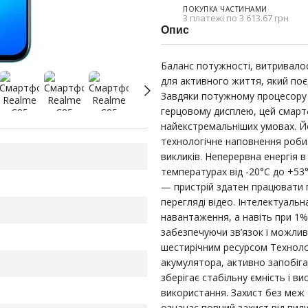
ПОКУПКА ЧАСТИНАМИ
3 платежі по 3 613.67 грн
Опис
Баланс потужності, витривало
для активного життя, який поє
Завдяки потужному процесору S
герцовому дисплею, цей смартф
найекстремальніших умовах. Йо
технологічне наповнення роби
викликів. Неперервна енергія в
температурах від -20°C до +5
— пристрій здатен працювати по
перегляді відео. Інтелектуаль
навантаження, а навіть при 1%
забезпечуючи зв’язок і можлив
шестирічним ресурсом Технолог
акумулятора, активно запобіг
зберігає стабільну ємність і ви
використання. Захист без меж 
означає повний захист від пил