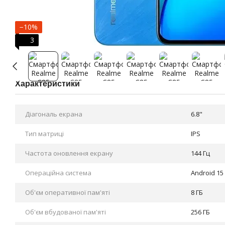
−10%
3
Характеристики
Діагональ екрана
6.8"
Тип матриці
IPS
Частота оновлення екрану
144 Гц
Операційна система
Android 15
Об'єм оперативної пам'яті
8 ГБ
Об'єм вбудованої пам'яті
256 ГБ