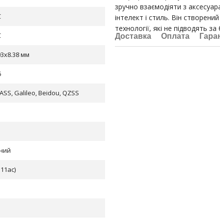
зручно взаємодіяти з аксесуар
C
інтелект і стиль. Він створений
технології, які не підводять за
C
Доставка
Оплата
Гара
03x8.38 мм
5
SS, Galileo, Beidou, QZSS
дний
.11ac)