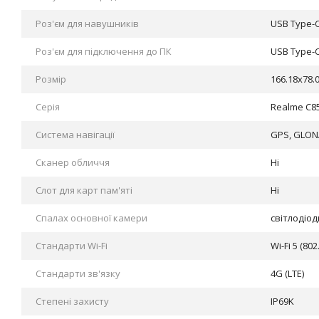
Роз'єм для навушників
USB Type-
Роз'єм для підключення до ПК
USB Type-
Розмір
166.18x78.
Серія
Realme C8
Система навігації
GPS, GLONA
Сканер обличчя
Ні
Слот для карт пам'яті
Ні
Спалах основної камери
світлодіо
Стандарти Wi-Fi
Wi-Fi 5 (802
Стандарти зв'язку
4G (LTE)
Степені захисту
IP69K