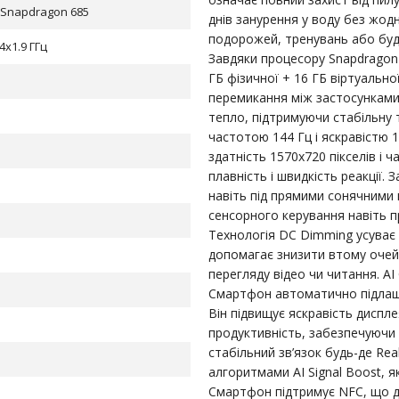
Snapdragon 685
днів занурення у воду без жодн
подорожей, тренувань або будь
 4x1.9 ГГц
Завдяки процесору Snapdragon 
ГБ фізичної + 16 ГБ віртуальн
перемикання між застосунками
тепло, підтримуючи стабільну 
частотою 144 Гц і яскравістю 
здатність 1570х720 пікселів і
плавність і швидкість реакції. 
навіть під прямими сонячними
сенсорного керування навіть 
Технологія DC Dimming усуває 
допомагає знизити втому очей 
5
перегляду відео чи читання. A
Смартфон автоматично підлаш
Він підвищує яскравість дисплея
продуктивність, забезпечуючи і
стабільний зв’язок будь-де R
алгоритмами AI Signal Boost, я
Смартфон підтримує NFC, що д