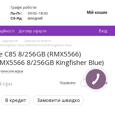
Графік роботи:
Мій кошик
09:00–18:00
Пн-Пт:
вихідний
Сб-Нд:
Вхід
ційності
Договір оферти
Смартфони
Смартфони Realme
 Kingfisher Blue (RMX5566 8/256GB Kingfisher Blue)
e C85 8/256GB (RMX5566)
(RMX5566 8/256GB Kingfisher Blue)
Написати відгук
9 грн
Порівняти
В бажання
В кредит
Замовити швидко