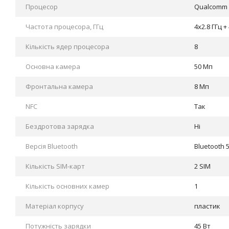
Процесор
Qualcomm 
Частота процесора, ГГц
4x2.8 ГГц +
Кількість ядер процесора
8
Основна камера
50 Мп
Фронтальна камера
8 Мп
NFC
Так
Бездротова зарядка
Ні
Версія Bluetooth
Bluetooth 
Кількість SIM-карт
2 SIM
Кількість основних камер
1
Матеріал корпусу
пластик
Потужність зарядки
45 Вт