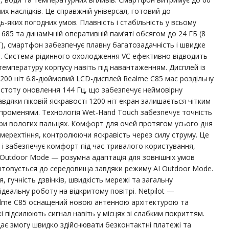
их наслідків. Це справжній універсал, готовий до
-яких погодних умов. Плавність і стабільність у всьому
685 та динамічній оперативній пам’яті обсягом до 24 ГБ (8
ої), смартфон забезпечує плавну багатозадачність і швидке
. Система рідинного охолодження VC ефективно відводить
температуру корпусу навіть під навантаженням. Дисплей із
1200 ніт 6.8-дюймовий LCD-дисплей Realme C85 має роздільну
 частоту оновлення 144 Гц, що забезпечує неймовірну
Завдяки піковій яскравості 1200 ніт екран залишається чітким
 променями. Технологія Wet-Hand Touch забезпечує точність
при вологих пальцях. Комфорт для очей протягом усього дня
мерехтіння, контролюючи яскравість через силу струму. Це
і забезпечує комфорт під час тривалого користування,
I Outdoor Mode — розумна адаптація для зовнішніх умов
товується до середовища завдяки режиму AI Outdoor Mode.
, гучність дзвінків, швидкість мережі та загальну
деальну роботу на відкритому повітрі. Netpilot —
ealme C85 оснащений новою антенною архітектурою та
кі підсилюють сигнал навіть у місцях зі слабким покриттям.
ає змогу швидко здійснювати безконтактні платежі та