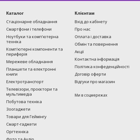
Каталог
Клієнтам
Стаціонарне обладнання
Вхід до кабінету
Смартфони і телефони
Про нас
Ноутбуки та комп'ютерна
Оплата і доставка
техніка
Обмін та повернення
Комп'ютерні компоненти та
Акції
периферія
Контактна інформація
Мережеве обладнання
Політика конфеденційності
Планшети та електронні
книги
Договір оферти
Електротранспорт
Відгуки про магазин
Телевізори, проєктори та
мультимедіа
Ми в соцмережах
Побутова техніка
Зоогаджети
Товари для Геймінгу
Смарт-гаджети
Оргтехніка
Фото та Аудіо