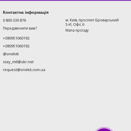
Контактна інформація
0 800 330 876
м. Київ, проспект Броварський
5-И, Офіс 6
Передзвонити вам?
Мапа проїзду
+380951060192
+380951060192
@onekitt
stay_mtl@ukr.net
request@onekit.com.ua