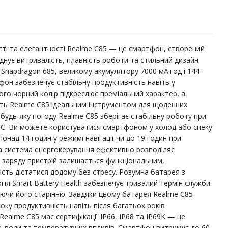
сті та елегантності Realme C85 — це смартфон, створений
днує витривалість, плавність роботи та стильний дизайн.
napdragon 685, великому акумулятору 7000 мА·год і 144-
он забезпечує стабільну продуктивність навіть у
го чорний колір підкреслює преміальний характер, а
ть Realme C85 ідеальним інструментом для щоденних
 будь-яку погоду Realme C85 зберігає стабільну роботу при
3°C. Ви можете користуватися смартфоном у холод або спеку
над 14 годин у режимі навігації чи до 19 годин при
на система енергокерування ефективно розподіляє
 заряду пристрій залишається функціональним,
ість дістатися додому без стресу. Розумна батарея з
ія Smart Battery Health забезпечує тривалий термін служби
аючи його старінню. Завдяки цьому батарея Realme C85
соку продуктивність навіть після багатьох років
Realme C85 має сертифікації IP66, IP68 та IP69K — це
у, води та температурних впливів. Смартфон витримує до 60