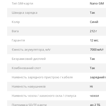
Тип SIM-карти
Nano-SIM
Швидка зарядка
Так
Колір
Синій
Вага
212 г
Гарантія
12 міс.
Ємність акумулятора, мАг
7000 мА/г
Безрамковий дисплей
Так
Комбінований слот
Так
Наявність зарядного пристрою / кабеля
зарядний 
Наявність навушників
Ні
Наявність чохла / захисного скла / стилуса
чохол
Підтримка SD/TF-карти
до 2 ТБ