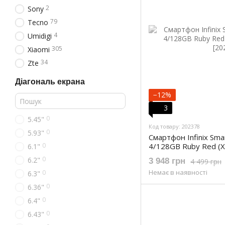
2
Sony
79
Tecno
4
Umidigi
305
Xiaomi
34
Zte
Діагональ екрана
−12%
3
0
5.45"
Код товару: 202378
0
5.93"
Смартфон Infinix Sm
0
4/128GB Ruby Red (
6.1"
0
6.2"
3 948 грн
4 499 грн
Немає в наявності
0
6.3"
0
6.36"
0
6.4"
0
6.43"