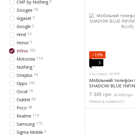
6
CMF by Nothing
78
Doogee
3
Gigaset
2
Google
10
Hmd
5
Honor
262
Infinix
−10%
114
Motorola
3
1
Nothing
Код товару: 501869
18
Oneplus
Мобільний телефон 
165
Oppo
SHADOW BLUE INFINI
SHADOW BLUE)
18
Oscal
7 345 грн
8 199 грн
68
Oukitel
Немає в наявності
48
Poco
119
Realme
179
Samsung
5
Sigma Mobile