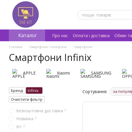
Перейти к основному контенту
Каталог
Про нас
Оплата і доставка
Обмін т
Відгуки про магазин
Головна
Смартфони і телефони
Смартфони
Смартфони Infinix
APPLE
Xiaomi
SAMSUNG
Бренд:
Infinix
Сортування:
за популя
Очистити фільтр
0
Безкоштовна доставка
0
Новинка
0
Хіт