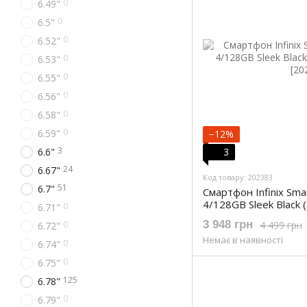
0
6.49"
0
6.5"
0
6.52"
0
6.53"
0
6.55"
0
6.56"
0
6.58"
0
6.59"
−12%
3
6.6"
3
24
6.67"
Код товару: 202383
51
6.7"
Смартфон Infinix Sm
4/128GB Sleek Black 
0
6.71"
3 948 грн
4 499 грн
0
6.72"
Немає в наявності
0
6.74"
0
6.75"
125
6.78"
0
6.79"