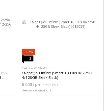
−12%
3
Код товару: 612059
/256
Смартфон Infinix (Smart 10 Plus X6725B
3
4/128GB Sleek Black)
5 040 грн
5 699 грн
Немає в наявності