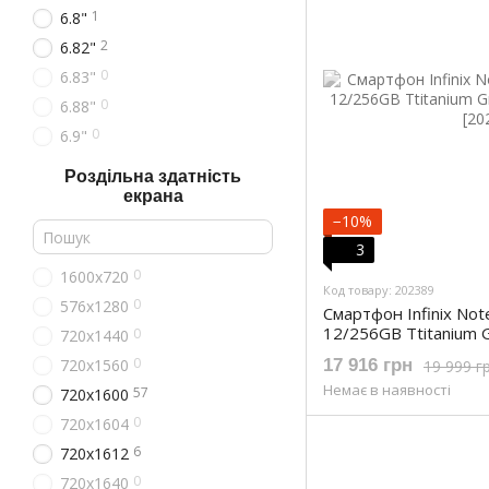
1
6.8"
2
6.82"
0
6.83"
0
6.88"
0
6.9"
Роздільна здатність
екрана
−10%
3
0
1600x720
Код товару: 202389
0
576x1280
Смартфон Infinix No
12/256GB Ttitanium 
0
720x1440
Grey)
0
720x1560
17 916 грн
19 999 г
Немає в наявності
57
720x1600
0
720x1604
6
720x1612
0
720x1640