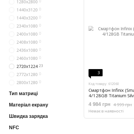
0
1280x2800
0
1440x3120
0
1440x3200
0
2340x1080
0
2400x1080
0
2408х1080
0
2436x1080
0
2460х1080
23
2720х1224
3
0
2772х1280
0
2800х1280
Код товару: 612060
Смартфон Infinix (Sm
Тип матриці
4/128GB Titanium Silv
4 984 грн
4 999 грн
Матеріал екрану
Немає в наявності
Швидка зарядка
NFC