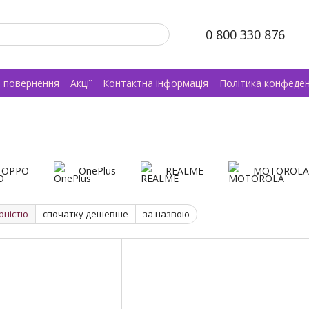
0 800 330 876
а повернення
Акції
Контактна інформація
Політика конфеден
OPPO
OnePlus
REALME
MOTOROLA
рністю
спочатку дешевше
за назвою