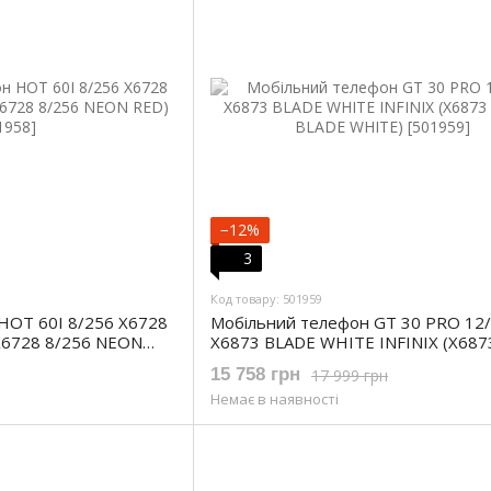
−12%
3
Код товару: 501959
HOT 60I 8/256 X6728
Мобільний телефон GT 30 PRO 12
X6728 8/256 NEON
X6873 BLADE WHITE INFINIX (X687
12/256 BLADE WHITE)
15 758 грн
17 999 грн
Немає в наявності