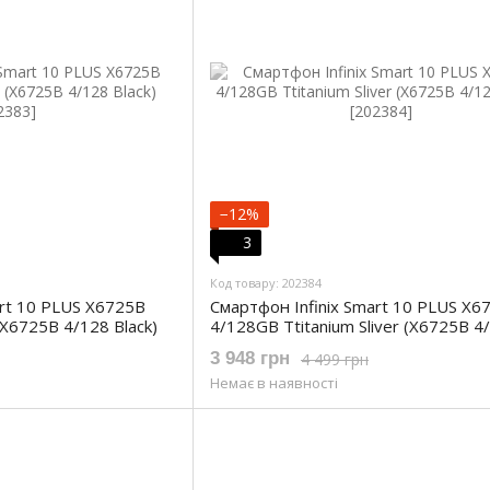
−12%
3
Код товару: 202384
art 10 PLUS X6725B
Смартфон Infinix Smart 10 PLUS X6
(X6725B 4/128 Black)
4/128GB Ttitanium Sliver (X6725B 4
Silver)
3 948 грн
4 499 грн
Немає в наявності