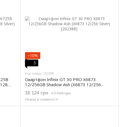
−10%
3
Код товару: 202388
725B
Смартфон Infinix GT 30 PRO X6873
/128
12/256GB Shadow Ash (X6873 12/256
Silver)
16 124 грн
17 999 грн
Немає в наявності