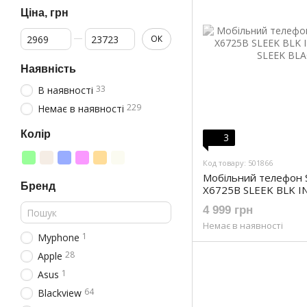
Ціна, грн
От Ціна, грн
До Ціна, грн
ОК
Наявність
33
В наявності
229
Немає в наявності
Колір
3
Код товару: 501866
Мобільний телефон 
Бренд
X6725B SLEEK BLK IN
SLEEK BLACK)
4 999 грн
Немає в наявності
1
Myphone
28
Apple
1
Asus
64
Blackview