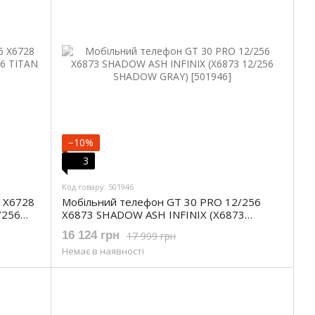
−10%
3
Код товару: 501946
 X6728
Мобільний телефон GT 30 PRO 12/256
/256
X6873 SHADOW ASH INFINIX (X6873
12/256 SHADOW GRAY)
16 124 грн
17 999 грн
Немає в наявності