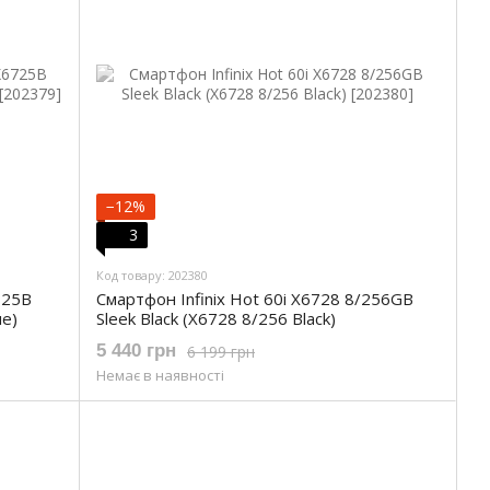
−12%
3
Код товару: 202380
725B
Смартфон Infinix Hot 60i X6728 8/256GB
ue)
Sleek Black (X6728 8/256 Black)
5 440 грн
6 199 грн
Немає в наявності