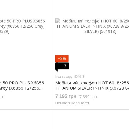
−3%
3
Код товару: 501918
te 50 PRO PLUS X6856
Мобільний телефон HOT 60I 8/256
Grey (X6856 12/256
TITANIUM SILVER INFINIX (X6728 8
TITAN SILVER)
7 195 грн
рн
7 399 грн
Немає в наявності