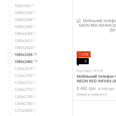
0
720x1650
0
1080x2340
0
1080x2388
0
1080x2400
0
1080x2408
0
1080x2412
0
1080x2424
35
−12%
1080x2436
3
16
1080x2460
0
1200x2670
Код товару: 501958
0
1220x2700
Мобільний телефон 
NEON RED INFINIX (
0
1220x2712
RED)
5 441 грн
6 199 грн
0
1240x2772
Немає в наявності
0
1256x2760
0
1264x2780
0
1272x2800