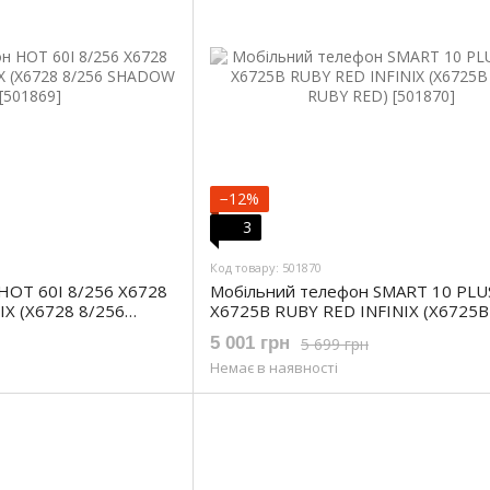
−12%
3
Код товару: 501870
HOT 60I 8/256 X6728
Мобільний телефон SMART 10 PLU
X (X6728 8/256
X6725B RUBY RED INFINIX (X6725B
RUBY RED)
5 001 грн
5 699 грн
Немає в наявності