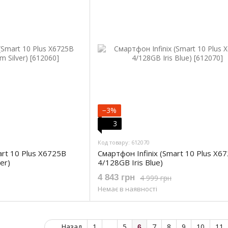
−3%
3
Код товару: 612070
art 10 Plus X6725B
Смартфон Infinix (Smart 10 Plus X6
er)
4/128GB Iris Blue)
4 843 грн
4 999 грн
Немає в наявності
Назад
1
...
5
7
8
9
10
11
6