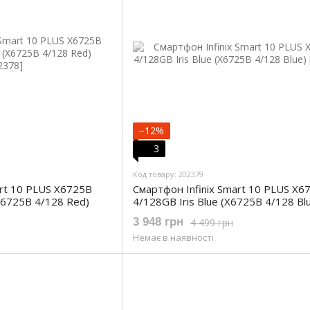
−12%
3
Код товару: 202379
art 10 PLUS X6725B
Смартфон Infinix Smart 10 PLUS X6
X6725B 4/128 Red)
4/128GB Iris Blue (X6725B 4/128 Bl
3 948 грн
4 499 грн
Немає в наявності