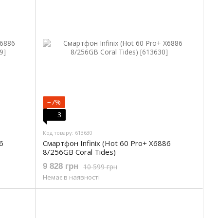
−7%
3
Код товару: 613630
6
Смартфон Infinix (Hot 60 Pro+ X6886
8/256GB Coral Tides)
9 828 грн
10 599 грн
Немає в наявності