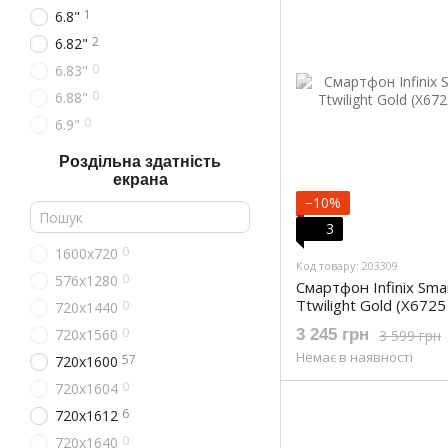
1
6.8"
2
6.82"
0
6.83"
0
6.88"
0
6.9"
Роздільна здатність
екрана
−10%
3
0
1600x720
Код товару: 203309
0
576x1280
Смартфон Infinix Sm
Ttwilight Gold (X6725
0
720x1440
0
720x1560
3 245 грн
3 599 грн
Немає в наявності
57
720x1600
0
720x1604
6
720x1612
0
720x1640