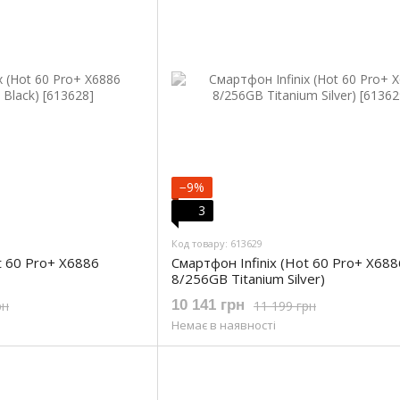
−9%
3
Код товару: 613629
t 60 Pro+ X6886
Смартфон Infinix (Hot 60 Pro+ X688
8/256GB Titanium Silver)
10 141 грн
рн
11 199 грн
Немає в наявності