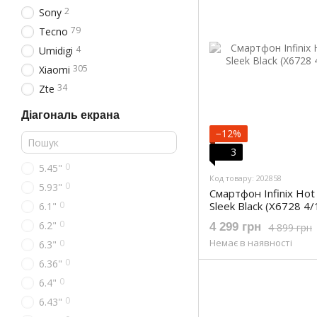
2
Sony
79
Tecno
4
Umidigi
305
Xiaomi
34
Zte
Діагональ екрана
−12%
3
0
5.45"
Код товару: 202858
0
5.93"
Смартфон Infinix Ho
0
Sleek Black (X6728 4/
6.1"
0
6.2"
4 299 грн
4 899 грн
Немає в наявності
0
6.3"
0
6.36"
0
6.4"
0
6.43"