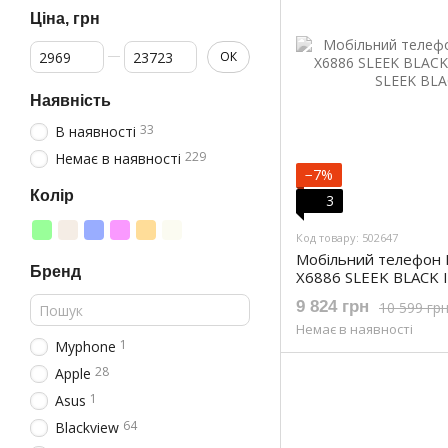
Ціна, грн
От Ціна, грн
До Ціна, грн
ОК
Наявність
33
В наявності
229
Немає в наявності
−7%
Колір
3
Код товару: 502647
Мобільний телефон
Бренд
X6886 SLEEK BLACK I
SLEEK BLACK)
9 824 грн
10 599 гр
Немає в наявності
1
Myphone
28
Apple
1
Asus
64
Blackview