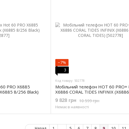
−7%
3
Код товару: 502778
t 60 PRO X6885
Мобільний телефон HOT 60 PRO+ 
(X6885 8/256 Black)
X6886 CORAL TIDES INFINIX (X6886
CORAL TIDES)
9 828 грн
10 599 грн
Немає в наявності
Назад
1
...
5
6
7
8
10
11
9