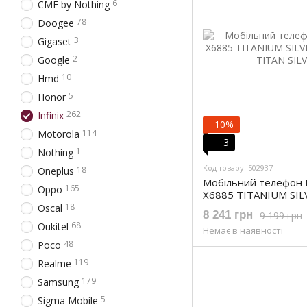
6
CMF by Nothing
78
Doogee
3
Gigaset
2
Google
10
Hmd
5
Honor
262
Infinix
−10%
114
Motorola
3
1
Nothing
Код товару: 502937
18
Oneplus
Мобільний телефон 
165
Oppo
X6885 TITANIUM SILV
8/256 TITAN SILVER)
18
Oscal
8 241 грн
9 199 грн
68
Oukitel
Немає в наявності
48
Poco
119
Realme
179
Samsung
5
Sigma Mobile