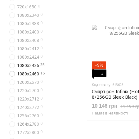
0
720x1650
0
1080x2340
0
1080x2388
0
1080x2400
0
1080x2408
0
1080x2412
0
1080x2424
35
−9%
1080x2436
3
16
1080x2460
0
1200x2670
Код товару: 613628
0
1220x2700
Смартфон Infinix (Ho
8/256GB Sleek Black)
0
1220x2712
10 146 грн
11 199 г
0
1240x2772
Немає в наявності
0
1256x2760
0
1264x2780
0
1272x2800