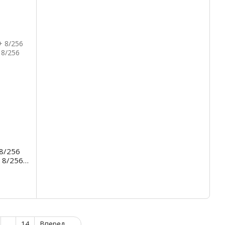
8/256
 8/256
...
14
Вперед