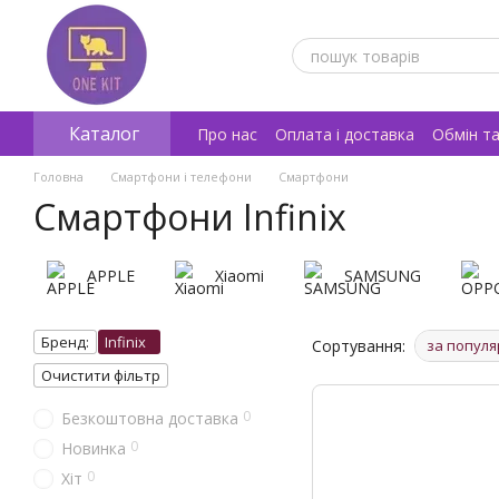
Перейти к основному контенту
Каталог
Про нас
Оплата і доставка
Обмін т
Відгуки про магазин
Головна
Смартфони і телефони
Смартфони
Смартфони Infinix
APPLE
Xiaomi
SAMSUNG
Бренд:
Infinix
Сортування:
за популя
Очистити фільтр
0
Безкоштовна доставка
0
Новинка
0
Хіт