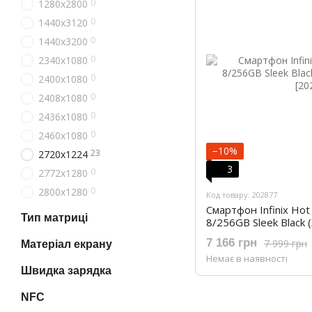
0
1280x2800
0
1440x3120
0
1440x3200
0
2340x1080
0
2400x1080
0
2408х1080
0
2436x1080
0
2460х1080
−10%
23
2720х1224
3
0
2772х1280
0
2800х1280
Код товару: 202877
Смартфон Infinix Ho
Тип матриці
8/256GB Sleek Black 
7 166 грн
7 999 грн
Матеріал екрану
Немає в наявності
Швидка зарядка
NFC