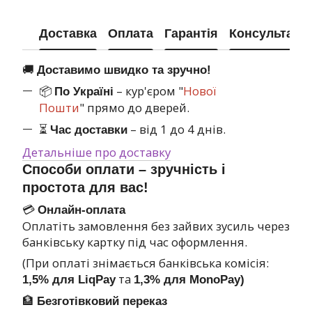
Доставка
Оплата
Гарантія
Консультація
🚚
Доставимо швидко та зручно!
📦
– кур'єром "
Нової
По Україні
Пошти
" прямо до дверей.
⏳
– від 1 до 4 днів.
Час доставки
Детальніше про доставку
Способи оплати – зручність і
простота для вас!
💳
Онлайн-оплата
Оплатіть замовлення без зайвих зусиль через
банківську картку під час оформлення.
(При оплаті знімається банківська комісія:
та
1,5% для LiqPay
1,3% для MonoPay)
🏦
Безготівковий переказ