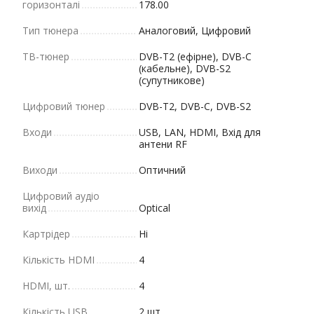
горизонталі
178.00
Тип тюнера
Аналоговий, Цифровий
ТВ-тюнер
DVB-T2 (ефірне), DVB-C
(кабельне), DVB-S2
(супутникове)
Цифровий тюнер
DVB-Т2, DVB-С, DVB-S2
Входи
USB, LAN, HDMI, Вхід для
антени RF
Виходи
Оптичний
Цифровий аудіо
вихід
Optical
Картрідер
Ні
Кількість HDMI
4
HDMI, шт.
4
Кількість USB
2 шт