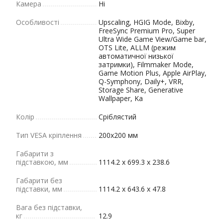
Камера
Ні
Особливості
Upscaling, HGIG Mode, Bixby,
FreeSync Premium Pro, Super
Ultra Wide Game View/Game bar,
OTS Lite, ALLM (режим
автоматичної низької
затримки), Filmmaker Mode,
Game Motion Plus, Apple AirPlay,
Q-Symphony, Daily+, VRR,
Storage Share, Generative
Wallpaper, Ka
Колір
Сріблястий
Тип VESA кріплення
200x200 мм
Габарити з
підставкою, мм
1114.2 x 699.3 x 238.6
Габарити без
підставки, мм
1114.2 x 643.6 x 47.8
Вага без підставки,
кг
12.9