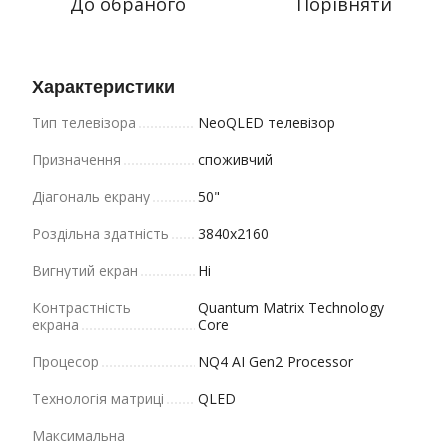
До обраного
Порівняти
Характеристики
Тип телевізора
NeoQLED телевізор
Призначення
споживчий
Діагональ екрану
50"
Роздільна здатність
3840x2160
Вигнутий екран
Ні
Контрастність
Quantum Matrix Technology
екрана
Core
Процесор
NQ4 AI Gen2 Processor
Технологія матриці
QLED
Максимальна