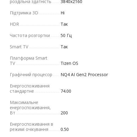
роздільна здатність
3840x2160
Підтримка 3D
Ні
HDR
Так
Частота розгортки
50 Гц
Smart TV
Так
Платформа Smart
TV
Tizen OS
Графічний процесор
NQ4 AI Gen2 Processor
Енергоспоживання
стандартне
74.00
Максимальне
енергоспоживання,
Вт
200
Енергоспоживання в
режимі очікування
0.50