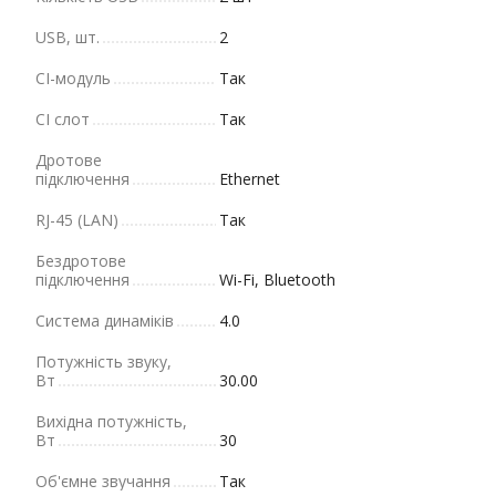
USB, шт.
2
CI-модуль
Так
CI слот
Так
Дротове
підключення
Ethernet
RJ-45 (LAN)
Так
Бездротове
підключення
Wi-Fi, Bluetooth
Система динаміків
4.0
Потужність звуку,
Вт
30.00
Вихідна потужність,
Вт
30
Об'ємне звучання
Так