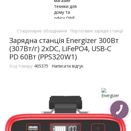
Стаціонарне обладнання
Портативні зарядні станції
По
Зарядна станція Energizer 300Вт
(307Вт/г) 2xDC, LiFePO4, USB-C
PD 60Вт (PPS320W1)
Код товару:
405375
Написати відгук