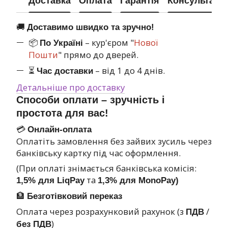
Доставка
Оплата
Гарантія
Консультація
🚚
Доставимо швидко та зручно!
📦
– кур'єром "
Нової
По Україні
Пошти
" прямо до дверей.
⏳
– від 1 до 4 днів.
Час доставки
Детальніше про доставку
Способи оплати – зручність і
простота для вас!
💳
Онлайн-оплата
Оплатіть замовлення без зайвих зусиль через
банківську картку під час оформлення.
(При оплаті знімається банківська комісія:
та
1,5% для LiqPay
1,3% для MonoPay)
🏦
Безготівковий переказ
Оплата через розрахунковий рахунок (з
/
ПДВ
)
без ПДВ