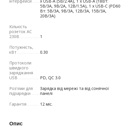
інтерфейси
x USB-A (5В/2.4А), 1 x USB-A (18Вт:
5В/3А, 9В/2А, 12В/1.5А), 1 x USB-C (PD60
Вт: 5В/3А, 9В/3А, 12В/3А, 15В/3А,
20В/3А)
Кількість
розеток AC
230В
1
Потужність,
кВт
0.30
Протоколи
швидкого
заряджання
USB
PD, QC 3.0
Роз'єми для
Зарядка від мережі та від сонячної
підзарядки
панелі
Гарантія
12 міс.
Опис