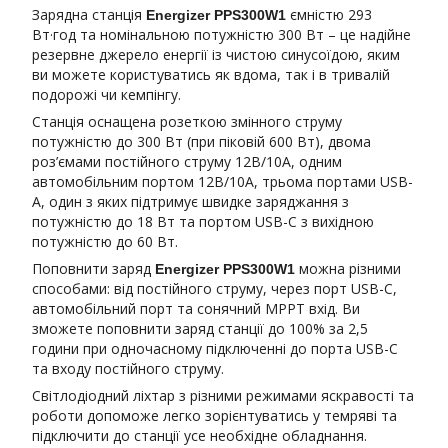
Зарядна станція
ємністю 293
Energizer PPS300W1
Вт·год та номінальною потужністю 300 Вт – це надійне
резервне джерело енергії із чистою синусоїдою, яким
ви можете користуватись як вдома, так і в тривалій
подорожі чи кемпінгу.
Станція оснащена розеткою змінного струму
потужністю до 300 Вт (при піковій 600 Вт), двома
роз’ємами постійного струму 12В/10А, одним
автомобільним портом 12В/10А, трьома портами USB-
А, один з яких підтримує швидке заряджання з
потужністю до 18 Вт та портом USB-C з вихідною
потужністю до 60 Вт.
Поповнити заряд
можна різними
Energizer PPS300W1
способами: від постійного струму, через порт USB-C,
автомобільний порт та сонячний MPPT вхід. Ви
зможете поповнити заряд станції до 100% за 2,5
години при одночасному підключенні до порта USB-C
та входу постійного струму.
Світлодіодний ліхтар з різними режимами яскравості та
роботи допоможе легко зорієнтуватись у темряві та
підключити до станції усе необхідне обладнання.