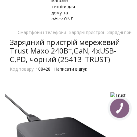
Смартфони і телефони
Зарядні пристрої
Зарядні прист
Зарядний пристрій мережевий
Trust Maxo 240Вт,GaN, 4xUSB-
C,PD, чорний (25413_TRUST)
Код товару:
108428
Написати відгук