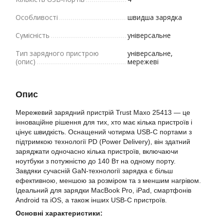
Особливості
швидша зарядка
Сумісність
універсальне
Тип зарядного пристрою
універсальне,
(опис)
мережеві
Опис
Мережевий зарядний пристрій Trust Maxo 25413 — це
інноваційне рішення для тих, хто має кілька пристроїв і
цінує швидкість. Оснащений чотирма USB-C портами з
підтримкою технології PD (Power Delivery), він здатний
заряджати одночасно кілька пристроїв, включаючи
ноутбуки з потужністю до 140 Вт на одному порту.
Завдяки сучасній GaN-технології зарядка є більш
ефективною, меншою за розміром та з меншим нагрівом.
Ідеальний для зарядки MacBook Pro, iPad, смартфонів
Android та iOS, а також інших USB-C пристроїв.
Основні характеристики: